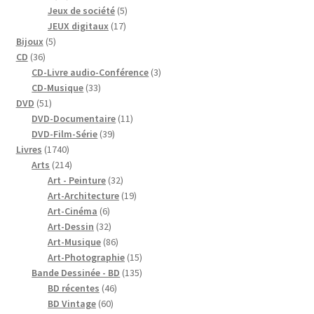
produits
5
Jeux de société
5
17
produits
JEUX digitaux
17
5
produits
Bijoux
5
36
produits
CD
36
produits
3
CD-Livre audio-Conférence
3
33
produits
CD-Musique
33
51
produits
DVD
51
produits
11
DVD-Documentaire
11
39
produits
DVD-Film-Série
39
1740
produits
Livres
1740
produits
214
Arts
214
produits
32
Art - Peinture
32
produits
19
Art-Architecture
19
6
produits
Art-Cinéma
6
produits
32
Art-Dessin
32
produits
86
Art-Musique
86
produits
15
Art-Photographie
15
produits
135
Bande Dessinée - BD
135
46
produits
BD récentes
46
60
produits
BD Vintage
60