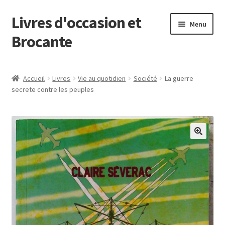
Livres d'occasion et
Aller
Aller
Menu
à
au
Brocante
la
contenu
navigation
Panier
Accueil
Livres
Vie au quotidien
Société
La guerre
secrete contre les peuples