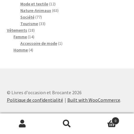
produits
12
Mode et textile
12
produits
63
Nature-Animaux
63
77
produits
Société
77
produits
33
Tourisme
33
18
produits
Vêtements
18
14
produits
Femme
14
produits
1
Accessoire de mode
1
4
produit
Homme
4
produits
© Livres d'occasion et Brocante 2026
Politique de confidentialité
Built with WooCommerce
.
0
Recherche
Recherche