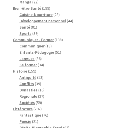
22
produits
Manga
22
produits
199
Bien-être-Santé
199
produits
23
Cuisine-Nourriture
23
produits
44
Développement personnel
44
81
produits
Santé
81
produits
39
Sports
39
produits
138
Communiquer - Former
138
18
produits
Communiquer
18
produits
51
Enfants-Pédagogie
51
36
produits
Langues
36
produits
34
Se former
34
159
produits
Histoire
159
produits
13
Antiquité
13
39
produits
Conflits
39
produits
16
Dynasties
16
37
produits
Régionale
37
59
produits
Sociétés
59
297
produits
Littérature
297
produits
76
Fantastique
76
21
produits
Poésie
21
produits
93
Récits-Biographie-Essai
93