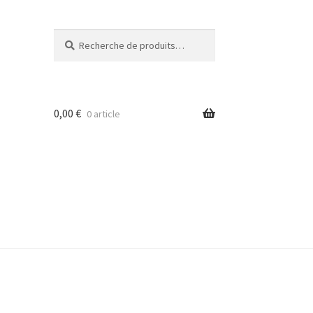
Recherche
Recherche
pour :
0,00
€
0 article