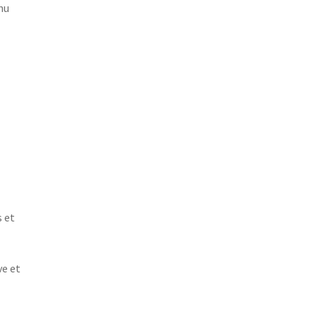
nu
s et
ve et