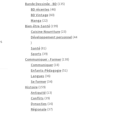
produits
135
Bande Dessinée - BD
135
46
produits
BD récentes
46
60
produits
BD Vintage
60
22
produits
Manga
22
produits
199
Bien-être-Santé
199
produits
23
Cuisine-Nourriture
23
produits
Développement personnel
44
ès
44
produits
81
Santé
81
produits
39
Sports
39
produits
138
Communiquer - Former
138
18
produits
Communiquer
18
produits
51
Enfants-Pédagogie
51
36
produits
Langues
36
produits
34
Se former
34
159
produits
Histoire
159
produits
13
Antiquité
13
39
produits
Conflits
39
produits
16
Dynasties
16
37
produits
Régionale
37