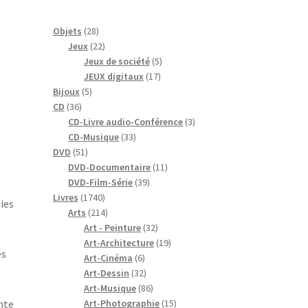
28
Objets
28
produits
22
Jeux
22
produits
5
Jeux de société
5
17
produits
JEUX digitaux
17
5
produits
Bijoux
5
36
produits
CD
36
produits
3
CD-Livre audio-Conférence
3
33
produits
CD-Musique
33
51
produits
DVD
51
produits
11
DVD-Documentaire
11
39
produits
DVD-Film-Série
39
1740
produits
Livres
1740
ies
produits
214
Arts
214
produits
32
Art - Peinture
32
produits
19
Art-Architecture
19
es
6
produits
Art-Cinéma
6
produits
32
Art-Dessin
32
produits
86
Art-Musique
86
produits
15
nte
Art-Photographie
15