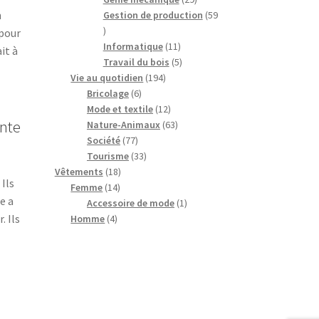
n
produits
Gestion de production
59
59
 pour
produits
11
Informatique
11
it à
produits
5
Travail du bois
5
194
produits
Vie au quotidien
194
6
produits
Bricolage
6
produits
12
Mode et textile
12
ente
produits
63
Nature-Animaux
63
77
produits
Société
77
produits
33
Tourisme
33
18
produits
Vêtements
18
Ils
14
produits
Femme
14
e a
produits
1
Accessoire de mode
1
. Ils
4
produit
Homme
4
produits