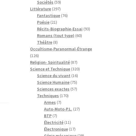
59
produits
Sociétés
59
297
produits
Littérature
297
produits
76
Fantastique
76
21
produits
Poésie
21
produits
93
Récits-Biographie-Essai
93
60
produits
Romans (tout type)
60
8
produits
Théâtre
8
produits
Occultisme-Paranormal-Étrange
126
126
produits
87
Religion- Spiritualité
87
produits
320
Science et Technique
320
16
produits
Science du vivant
16
75
produits
Science Humaine
75
produits
57
Sciences exactes
57
170
produits
Techniques
170
7
produits
Armes
7
produits
27
Auto-Moto-P.L.
27
7
produits
BTP
7
produits
11
Électricité
11
produits
17
Électronique
17
produits
29
Génie mécanique
29