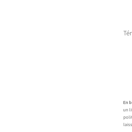
Té
En b
un l
poli
lais