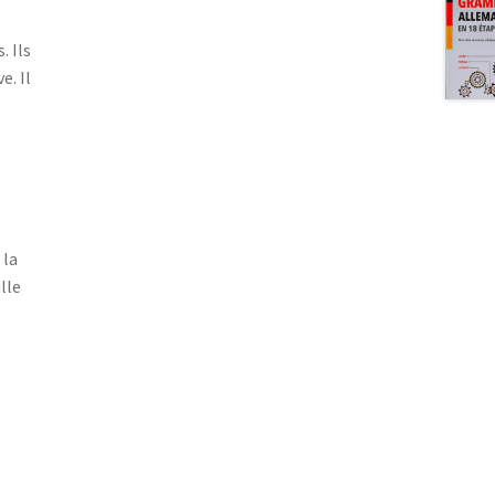
. Ils
e. Il
 la
lle