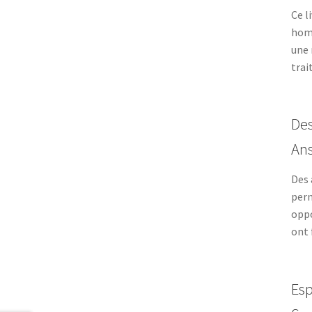
Ce l
homm
une 
trai
Des
An
Des 
perm
oppo
ont 
Esp