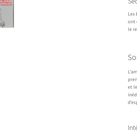
Sec
Les 
ont 
le r
So
L’am
prem
et l
inéd
d’es
Int