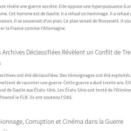
ivre révèle une guerre secrète. Elle oppose une hyperpuissance à u
e. Cet homme est de Gaulle. Il a refusé un hommage. Il a refusé
raison. Il se souvenait d’un plan. Ce plan venait de Roosevelt. Il visa
ter la France comme l’Allemagne.
 Archives Déclassifiées Révèlent un Conflit de Tr
s
archives ont été déclassifiées. Des témoignages ont été exploités. 
ettent de raconter une guerre. Cette guerre a duré trente ans. Ell
sé de Gaulle aux États-Unis. Les États-Unis ont tenté de l’éliminer
financé le FLN. Ils ont soutenu l’OAS.
ionnage, Corruption et Cinéma dans la Guerre