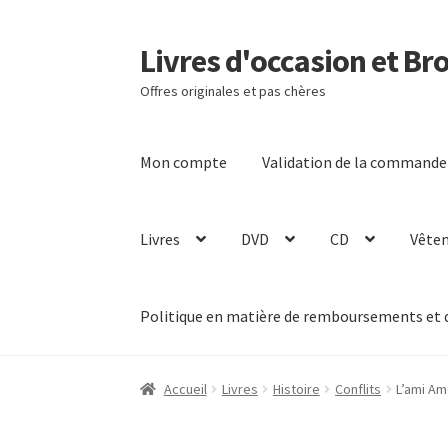
Livres d'occasion et Br
Aller
Aller
à
au
Offres originales et pas chères
la
contenu
navigation
Mon compte
Validation de la commande
Livres
DVD
CD
Vête
Politique en matière de remboursements et 
Accueil
Livres
Histoire
Conflits
L’ami Am