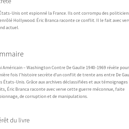
rète
États-Unis ont espionné la France. Ils ont corrompu des politiciens
enrôlé Hollywood. Éric Branca raconte ce conflit. Il le fait avec verv
end actuel.
mmaire
i Américain – Washington Contre De Gaulle 1940-1969 révèle pour
ière fois l’histoire secrète d’un conflit de trente ans entre De Gau
es États-Unis. Grâce aux archives déclassifiées et aux témoignages
its, Éric Branca raconte avec verve cette guerre méconnue, faite
pionnage, de corruption et de manipulations.
érêt du livre