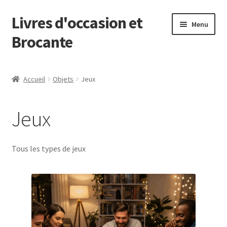
Livres d'occasion et
Aller
Aller
Menu
à
au
Brocante
la
contenu
navigation
Panier
Accueil
Objets
Jeux
Jeux
Tous les types de jeux