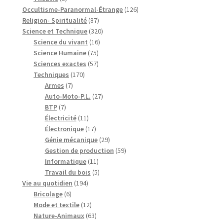
produits
126
Occultisme-Paranormal-Étrange
126
87
produits
Religion- Spiritualité
87
produits
320
Science et Technique
320
16
produits
Science du vivant
16
75
produits
Science Humaine
75
produits
57
Sciences exactes
57
170
produits
Techniques
170
7
produits
Armes
7
produits
27
Auto-Moto-P.L.
27
7
produits
BTP
7
produits
11
Électricité
11
produits
17
Électronique
17
produits
29
Génie mécanique
29
produits
59
Gestion de production
59
11
produits
Informatique
11
produits
5
Travail du bois
5
194
produits
Vie au quotidien
194
6
produits
Bricolage
6
produits
12
Mode et textile
12
produits
63
Nature-Animaux
63