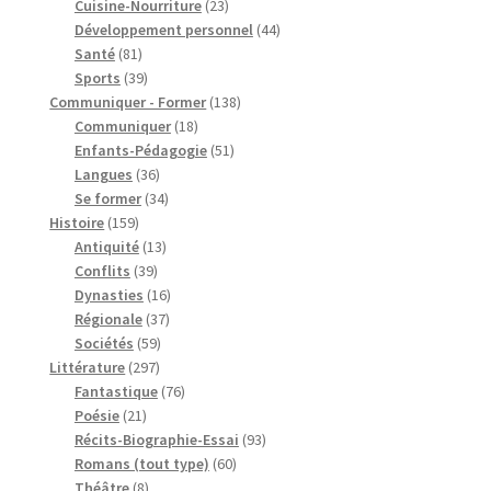
produits
23
Cuisine-Nourriture
23
produits
44
Développement personnel
44
81
produits
Santé
81
produits
39
Sports
39
produits
138
Communiquer - Former
138
18
produits
Communiquer
18
produits
51
Enfants-Pédagogie
51
36
produits
Langues
36
produits
34
Se former
34
159
produits
Histoire
159
produits
13
Antiquité
13
39
produits
Conflits
39
produits
16
Dynasties
16
37
produits
Régionale
37
59
produits
Sociétés
59
297
produits
Littérature
297
produits
76
Fantastique
76
21
produits
Poésie
21
produits
93
Récits-Biographie-Essai
93
60
produits
Romans (tout type)
60
8
produits
Théâtre
8