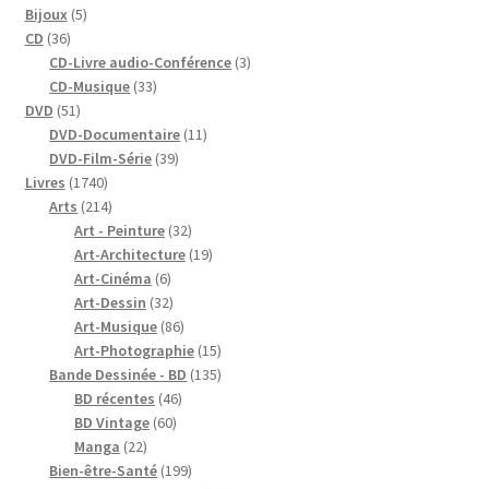
5
produits
Bijoux
5
36
produits
CD
36
produits
3
CD-Livre audio-Conférence
3
33
produits
CD-Musique
33
51
produits
DVD
51
produits
11
DVD-Documentaire
11
39
produits
DVD-Film-Série
39
1740
produits
Livres
1740
produits
214
Arts
214
produits
32
Art - Peinture
32
produits
19
Art-Architecture
19
6
produits
Art-Cinéma
6
produits
32
Art-Dessin
32
produits
86
Art-Musique
86
produits
15
Art-Photographie
15
produits
135
Bande Dessinée - BD
135
46
produits
BD récentes
46
60
produits
BD Vintage
60
22
produits
Manga
22
produits
199
Bien-être-Santé
199