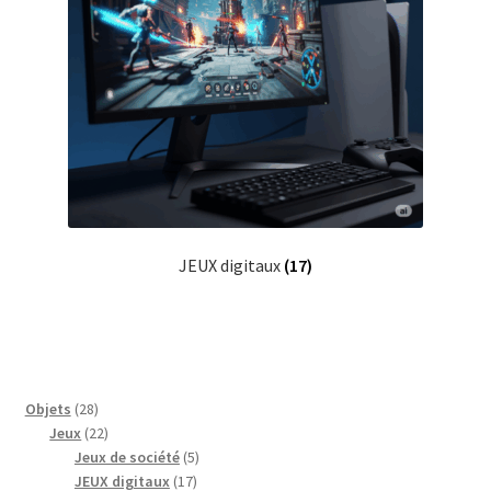
JEUX digitaux
(17)
28
Objets
28
produits
22
Jeux
22
produits
5
Jeux de société
5
17
produits
JEUX digitaux
17