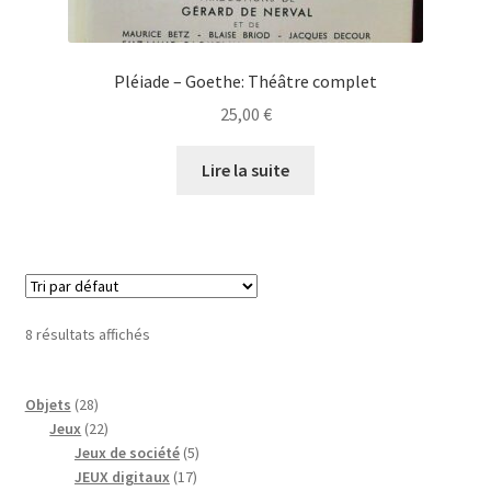
Pléiade – Goethe: Théâtre complet
25,00
€
Lire la suite
8 résultats affichés
28
Objets
28
produits
22
Jeux
22
produits
5
Jeux de société
5
17
produits
JEUX digitaux
17