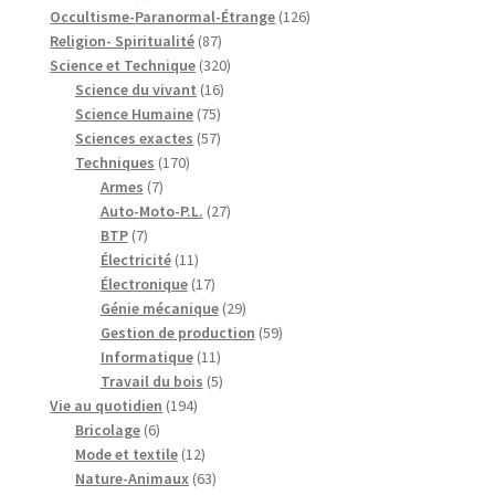
produits
126
Occultisme-Paranormal-Étrange
126
87
produits
Religion- Spiritualité
87
produits
320
Science et Technique
320
16
produits
Science du vivant
16
75
produits
Science Humaine
75
produits
57
Sciences exactes
57
170
produits
Techniques
170
7
produits
Armes
7
produits
27
Auto-Moto-P.L.
27
7
produits
BTP
7
produits
11
Électricité
11
produits
17
Électronique
17
produits
29
Génie mécanique
29
produits
59
Gestion de production
59
11
produits
Informatique
11
produits
5
Travail du bois
5
194
produits
Vie au quotidien
194
6
produits
Bricolage
6
produits
12
Mode et textile
12
produits
63
Nature-Animaux
63