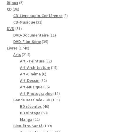
5
produits
Bijoux
5
36
produits
CD
36
produits
3
CD-Livre audio-Conférence
3
33
produits
CD-Musique
33
51
produits
DVD
51
produits
11
DVD-Documentaire
11
39
produits
DVD-Film-Série
39
1740
produits
Livres
1740
produits
214
Arts
214
produits
32
Art - Peinture
32
produits
19
Art-Architecture
19
6
produits
Art-Cinéma
6
produits
32
Art-Dessin
32
produits
86
Art-Musique
86
produits
15
Art-Photographie
15
produits
135
Bande Dessinée - BD
135
46
produits
BD récentes
46
60
produits
BD Vintage
60
22
produits
Manga
22
produits
199
Bien-être-Santé
199