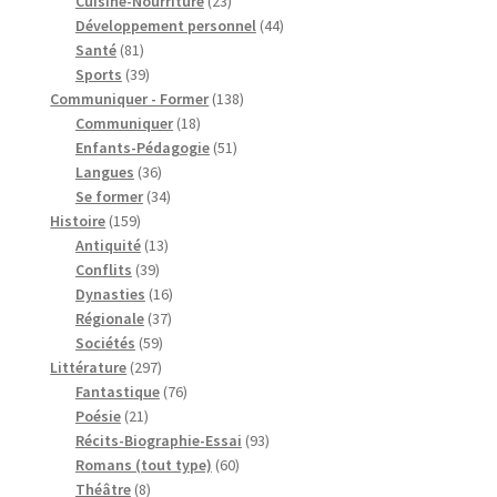
produits
23
Cuisine-Nourriture
23
produits
44
Développement personnel
44
81
produits
Santé
81
produits
39
Sports
39
produits
138
Communiquer - Former
138
18
produits
Communiquer
18
produits
51
Enfants-Pédagogie
51
36
produits
Langues
36
produits
34
Se former
34
159
produits
Histoire
159
produits
13
Antiquité
13
39
produits
Conflits
39
produits
16
Dynasties
16
37
produits
Régionale
37
59
produits
Sociétés
59
297
produits
Littérature
297
produits
76
Fantastique
76
21
produits
Poésie
21
produits
93
Récits-Biographie-Essai
93
60
produits
Romans (tout type)
60
8
produits
Théâtre
8