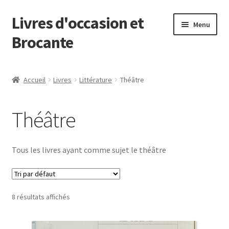
Livres d'occasion et
Aller
Aller
Menu
à
au
Brocante
la
contenu
navigation
Panier
Accueil
Livres
Littérature
Théâtre
Théâtre
Tous les livres ayant comme sujet le théâtre
8 résultats affichés