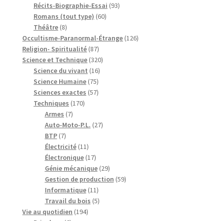
produits
93
Récits-Biographie-Essai
93
60
produits
Romans (tout type)
60
8
produits
Théâtre
8
produits
126
Occultisme-Paranormal-Étrange
126
87
produits
Religion- Spiritualité
87
produits
320
Science et Technique
320
16
produits
Science du vivant
16
75
produits
Science Humaine
75
produits
57
Sciences exactes
57
170
produits
Techniques
170
7
produits
Armes
7
produits
27
Auto-Moto-P.L.
27
7
produits
BTP
7
produits
11
Électricité
11
produits
17
Électronique
17
produits
29
Génie mécanique
29
produits
59
Gestion de production
59
11
produits
Informatique
11
produits
5
Travail du bois
5
194
produits
Vie au quotidien
194