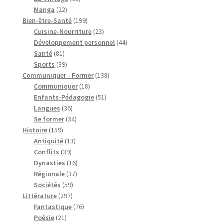
22
produits
Manga
22
produits
199
Bien-être-Santé
199
produits
23
Cuisine-Nourriture
23
produits
44
Développement personnel
44
81
produits
Santé
81
produits
39
Sports
39
produits
138
Communiquer - Former
138
18
produits
Communiquer
18
produits
51
Enfants-Pédagogie
51
36
produits
Langues
36
produits
34
Se former
34
159
produits
Histoire
159
produits
13
Antiquité
13
39
produits
Conflits
39
produits
16
Dynasties
16
37
produits
Régionale
37
59
produits
Sociétés
59
297
produits
Littérature
297
produits
76
Fantastique
76
21
produits
Poésie
21