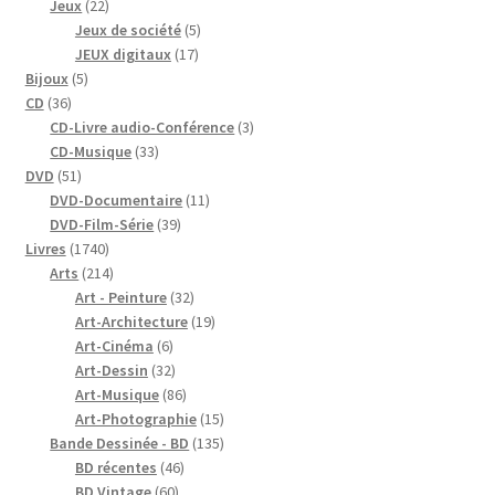
produits
22
Jeux
22
produits
5
Jeux de société
5
17
produits
JEUX digitaux
17
5
produits
Bijoux
5
36
produits
CD
36
produits
3
CD-Livre audio-Conférence
3
33
produits
CD-Musique
33
51
produits
DVD
51
produits
11
DVD-Documentaire
11
39
produits
DVD-Film-Série
39
1740
produits
Livres
1740
produits
214
Arts
214
produits
32
Art - Peinture
32
produits
19
Art-Architecture
19
6
produits
Art-Cinéma
6
produits
32
Art-Dessin
32
produits
86
Art-Musique
86
produits
15
Art-Photographie
15
produits
135
Bande Dessinée - BD
135
46
produits
BD récentes
46
60
produits
BD Vintage
60