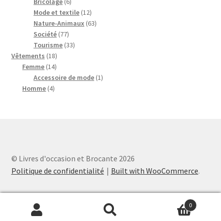
6
produits
Bricolage
6
produits
12
Mode et textile
12
produits
63
Nature-Animaux
63
77
produits
Société
77
produits
33
Tourisme
33
18
produits
Vêtements
18
14
produits
Femme
14
produits
1
Accessoire de mode
1
4
produit
Homme
4
produits
© Livres d'occasion et Brocante 2026
Politique de confidentialité
Built with WooCommerce
.
0
Recherche
Recherche