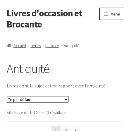
Livres d'occasion et
Aller
Aller
Menu
à
au
Brocante
la
contenu
navigation
Panier
Accueil
Livres
Histoire
Antiquité
Antiquité
Livres dont le sujet est en rapport avec l’antiquité
Affichage de 1–12 sur 13 résultats
1
2