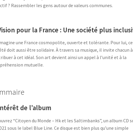
ctif ? Rassembler les gens autour de valeurs communes.
Vision pour la France : Une société plus inclus
magine une France cosmopolite, ouverte et tolérante. Pour lui, ce
été doit aussi être solidaire. À travers sa musique, il invite chacun à
ribuer à cet idéal. Son art devient ainsi un appel à l’unité et à la
préhension mutuelle.
mmaire
Intérêt d
e l’album
uvrez “Citoyen du Monde – Hk et les Saltimbanks”, un album CD s
021 sous le label Blue Line. Ce disque est bien plus qu’une simple