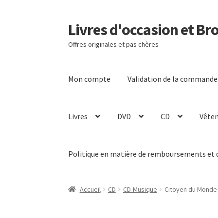
Livres d'occasion et Br
Aller
Aller
à
au
Offres originales et pas chères
la
contenu
navigation
Mon compte
Validation de la commande
Livres
DVD
CD
Vête
Politique en matière de remboursements et 
Accueil
CD
CD-Musique
Citoyen du Monde