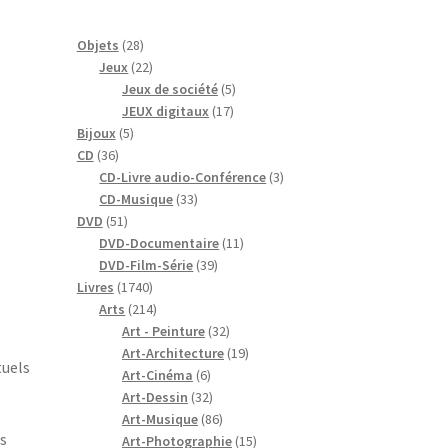
28
Objets
28
produits
22
Jeux
22
produits
5
Jeux de société
5
17
produits
JEUX digitaux
17
5
produits
Bijoux
5
36
produits
CD
36
produits
3
CD-Livre audio-Conférence
3
33
produits
CD-Musique
33
51
produits
DVD
51
produits
11
DVD-Documentaire
11
39
produits
DVD-Film-Série
39
1740
produits
Livres
1740
s
produits
214
Arts
214
produits
32
Art - Peinture
32
produits
19
Art-Architecture
19
tuels
6
produits
Art-Cinéma
6
produits
32
Art-Dessin
32
produits
86
Art-Musique
86
us
produits
15
Art-Photographie
15