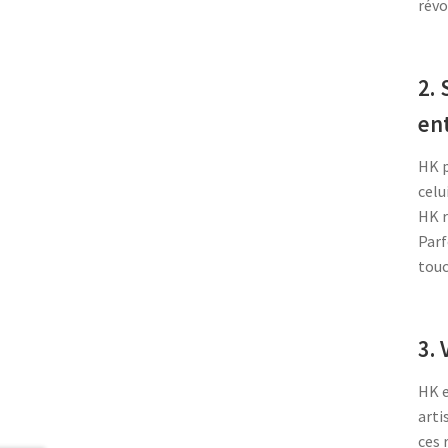
révo
2. 
en
HK p
celu
HK r
Parf
touc
3. 
HK e
arti
ces 