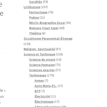
e
59
produits
Sociétés
59
297
produits
Littérature
297
e
produits
76
Fantastique
76
21
produits
Poésie
21
produits
93
Récits-Biographie-Essai
93
60
produits
Romans (tout type)
60
8
produits
Théâtre
8
produits
Occultisme-Paranormal-Étrange
126
126
produits
87
Religion- Spiritualité
87
produits
320
Science et Technique
320
16
produits
Science du vivant
16
75
produits
Science Humaine
75
produits
57
Sciences exactes
57
170
produits
Techniques
170
7
produits
Armes
7
produits
27
Auto-Moto-P.L.
27
e ».
7
produits
BTP
7
 un
produits
11
Électricité
11
produits
17
Électronique
17
s
produits
29
Génie mécanique
29