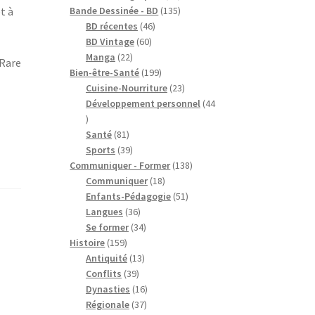
produits
135
Bande Dessinée - BD
135
t à
46
produits
BD récentes
46
60
produits
BD Vintage
60
22
produits
Manga
22
 Rare
produits
199
Bien-être-Santé
199
produits
23
Cuisine-Nourriture
23
produits
Développement personnel
44
44
produits
81
Santé
81
produits
39
Sports
39
produits
138
Communiquer - Former
138
18
produits
Communiquer
18
produits
51
Enfants-Pédagogie
51
36
produits
Langues
36
produits
34
Se former
34
159
produits
Histoire
159
produits
13
Antiquité
13
39
produits
Conflits
39
produits
16
Dynasties
16
37
produits
Régionale
37