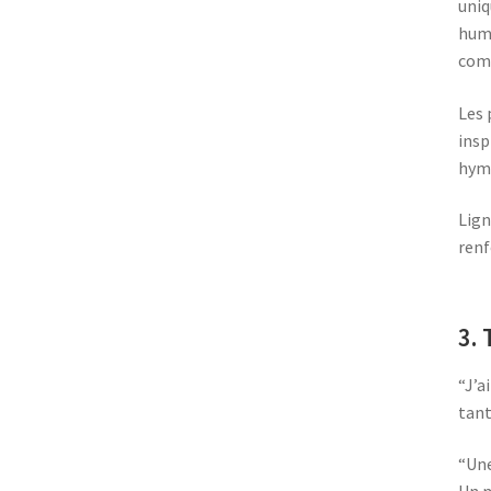
uniq
humo
comm
Les 
insp
hymn
Lign
renf
3.
“J’a
tant
“Une