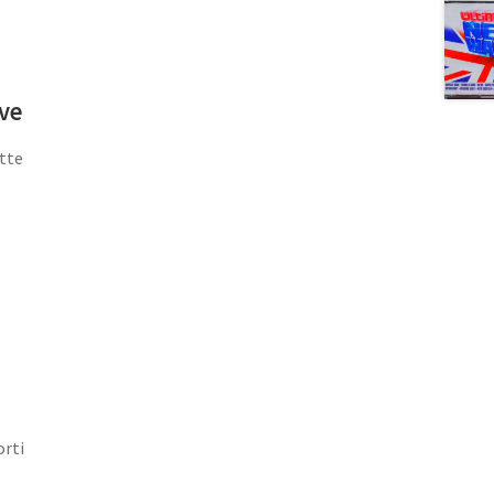
ive
tte
orti