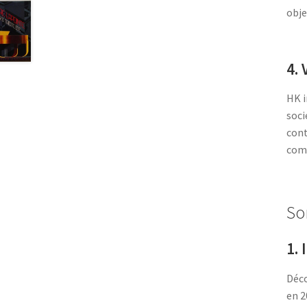
obje
4. 
HK i
soci
cont
com
So
1. 
Déco
en 2