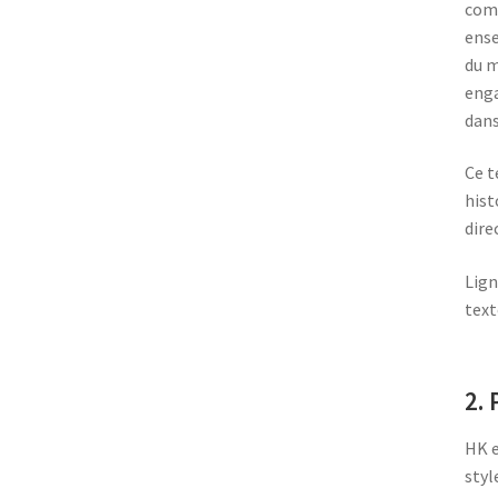
comp
ense
du m
enga
dans
Ce t
hist
dire
Lign
text
2. 
HK e
styl