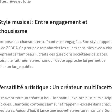
ltes, rêves et folie.
Style musical : Entre engagement et
thousiasme
ropose des chansons entraînantes et engagées. Son style rappell
i de ZEBDA. Ce groupe osait aborder les sujets sensibles avec audac
eprend ce flambeau. Il traite des questions sociétales délicates.
ois, il le fait même avec humour. Cette approche lui permet de
her un large public.
Versatilité artistique : Un créateur multifacett
st avant tout un créateur bouillonnant. Il explore plusieurs discip
stiques. Chanteur, conteur, slameur et rapper, il excelle dans chacu
registres. Aujourd’hui, il lance une nouvelle aventure musicale. Son