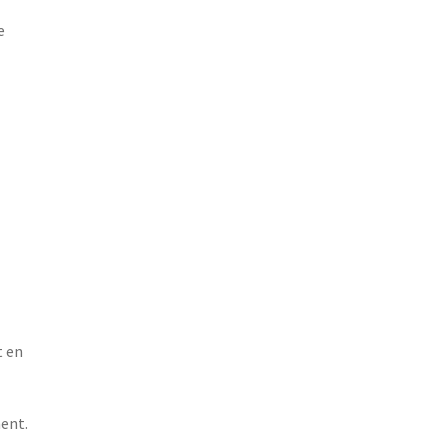
e
t en
ent.