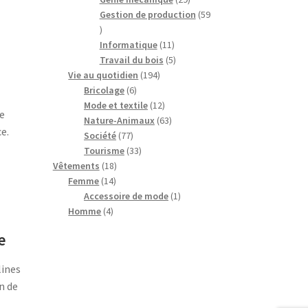
produits
Gestion de production
59
59
produits
11
Informatique
11
produits
5
Travail du bois
5
194
produits
Vie au quotidien
194
6
produits
Bricolage
6
produits
12
Mode et textile
12
e
produits
63
Nature-Animaux
63
e.
77
produits
Société
77
produits
33
Tourisme
33
18
produits
Vêtements
18
14
produits
Femme
14
produits
1
Accessoire de mode
1
4
produit
Homme
4
produits
e
lines
n de