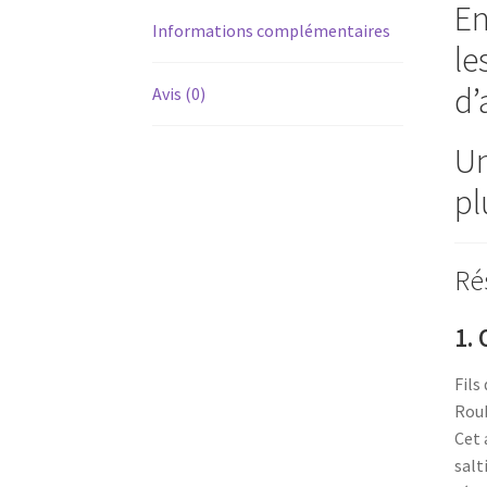
En
Informations complémentaires
le
d’
Avis (0)
Un
pl
Ré
1. 
Fils
Roub
Cet 
salt