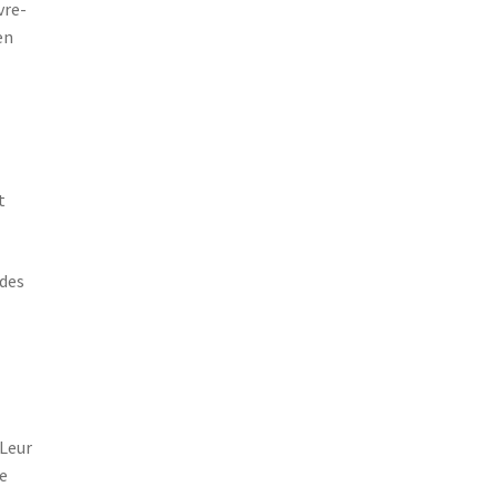
vre-
en
t
 des
 Leur
e