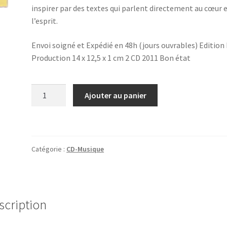
inspirer par des textes qui parlent directement au cœur e
l’esprit.
Envoi soigné et Expédié en 48h (jours ouvrables) Edition
Production 14 x 12,5 x 1 cm 2 CD 2011 Bon état
quantité
Ajouter au panier
de
Citoyen
du
Monde
Catégorie :
CD-Musique
scription