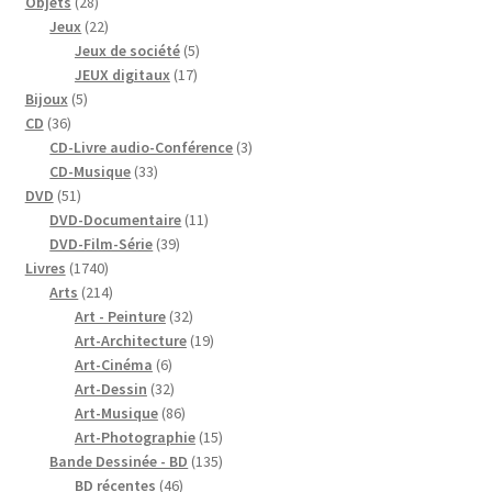
28
Objets
28
produits
22
Jeux
22
produits
5
Jeux de société
5
17
produits
JEUX digitaux
17
5
produits
Bijoux
5
36
produits
CD
36
produits
3
CD-Livre audio-Conférence
3
33
produits
CD-Musique
33
51
produits
DVD
51
produits
11
DVD-Documentaire
11
39
produits
DVD-Film-Série
39
1740
produits
Livres
1740
produits
214
Arts
214
produits
32
Art - Peinture
32
produits
19
Art-Architecture
19
6
produits
Art-Cinéma
6
produits
32
Art-Dessin
32
produits
86
Art-Musique
86
produits
15
Art-Photographie
15
produits
135
Bande Dessinée - BD
135
46
produits
BD récentes
46