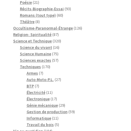
21
produits
Poésie
21
produits
93
Récits-Biographie-Essai
93
60
produits
Romans (tout type)
60
8
produits
Théâtre
8
produits
126
Occultisme-Paranormal-Étrange
126
87
produits
Religion- Spiritualité
87
produits
320
Science et Technique
320
16
produits
Science du vivant
16
75
produits
Science Humaine
75
produits
57
Sciences exactes
57
170
produits
Techniques
170
7
produits
Armes
7
produits
27
Auto-Moto-P.L.
27
7
produits
BTP
7
produits
11
Électricité
11
produits
17
Électronique
17
produits
29
Génie mécanique
29
produits
59
Gestion de production
59
11
produits
Informatique
11
produits
5
Travail du bois
5
194
produits
Vie au quotidien
194