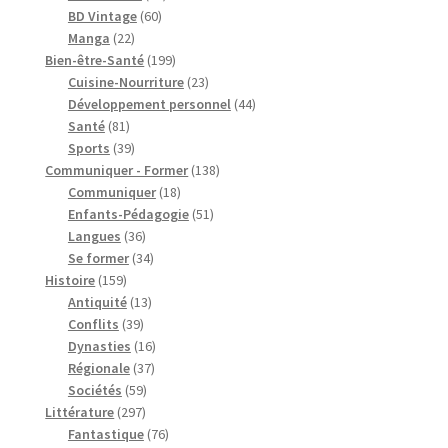
60
produits
BD Vintage
60
22
produits
Manga
22
produits
199
Bien-être-Santé
199
produits
23
Cuisine-Nourriture
23
produits
44
Développement personnel
44
81
produits
Santé
81
produits
39
Sports
39
produits
138
Communiquer - Former
138
18
produits
Communiquer
18
produits
51
Enfants-Pédagogie
51
36
produits
Langues
36
produits
34
Se former
34
159
produits
Histoire
159
produits
13
Antiquité
13
39
produits
Conflits
39
produits
16
Dynasties
16
37
produits
Régionale
37
59
produits
Sociétés
59
297
produits
Littérature
297
produits
76
Fantastique
76