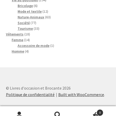
6
produits
Bricolage
6
produits
12
Mode et textile
12
produits
63
Nature-Animaux
63
77
produits
Société
77
produits
33
Tourisme
33
18
produits
Vêtements
18
14
produits
Femme
14
produits
1
Accessoire de mode
1
4
produit
Homme
4
produits
© Livres d'occasion et Brocante 2026
Politique de confidentialité
Built with WooCommerce
.
0