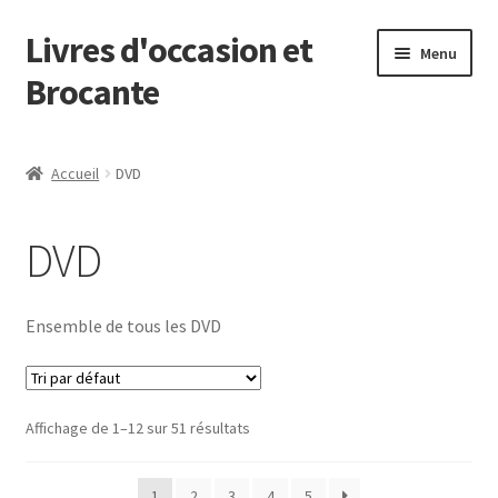
Livres d'occasion et
Aller
Aller
Menu
à
au
Brocante
la
contenu
navigation
Panier
Accueil
DVD
DVD
Ensemble de tous les DVD
Affichage de 1–12 sur 51 résultats
1
2
3
4
5