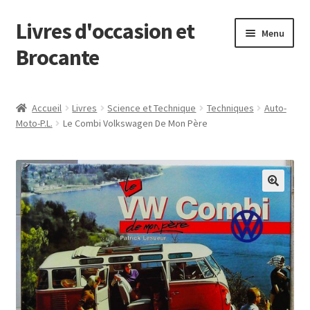
Livres d'occasion et
Aller
Aller
Menu
à
au
Brocante
la
contenu
navigation
Panier
Accueil
Livres
Science et Technique
Techniques
Auto-
Moto-P.L.
Le Combi Volkswagen De Mon Père