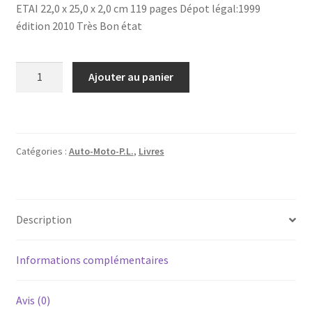
ETAI 22,0 x 25,0 x 2,0 cm 119 pages Dépot légal:1999
édition 2010 Très Bon état
quantité
Ajouter au panier
de
Le
Combi
Volkswagen
Catégories :
Auto-Moto-P.L.
,
Livres
De
Mon
Père
Description
Informations complémentaires
Avis (0)