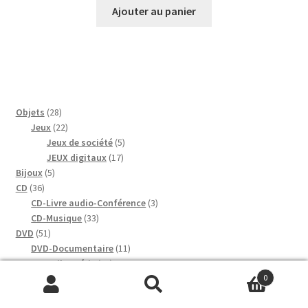
Ajouter au panier
28
Objets
28
produits
22
Jeux
22
produits
5
Jeux de société
5
17
produits
JEUX digitaux
17
5
produits
Bijoux
5
36
produits
CD
36
produits
3
CD-Livre audio-Conférence
3
33
produits
CD-Musique
33
51
produits
DVD
51
produits
11
DVD-Documentaire
11
39
produits
DVD-Film-Série
39
1740
produits
0
Livres
1740
Recherche
Recherche
produits
214
Arts
214