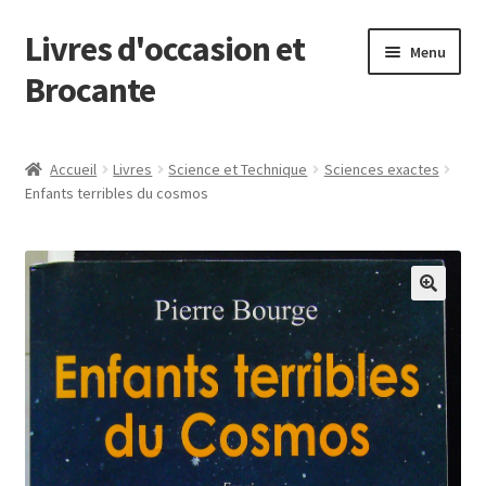
Livres d'occasion et
Aller
Aller
Menu
à
au
Brocante
la
contenu
navigation
Panier
Accueil
Livres
Science et Technique
Sciences exactes
Enfants terribles du cosmos