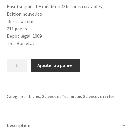
Envoi soigné et Expédié en 48h (jours ouvrables)
Edition nouvelles
15 x 21 x 1 cm
211 pages
Dépot légal :2009
Très Bon état
quantité
Ajouter au panier
de
Enfants
terribles
du
Catégories :
Livres
,
Science et Technique
,
Sciences exactes
cosmos
Description