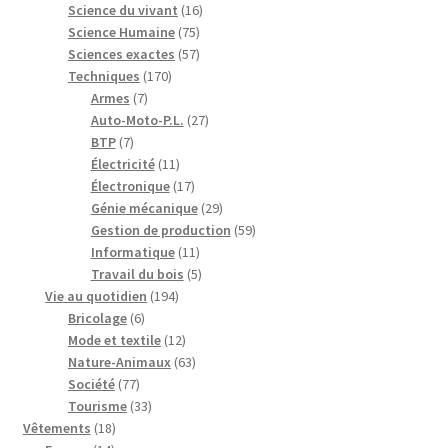
16
produits
Science du vivant
16
75
produits
Science Humaine
75
produits
57
Sciences exactes
57
170
produits
Techniques
170
7
produits
Armes
7
produits
27
Auto-Moto-P.L.
27
7
produits
BTP
7
produits
11
Électricité
11
produits
17
Électronique
17
produits
29
Génie mécanique
29
produits
59
Gestion de production
59
11
produits
Informatique
11
produits
5
Travail du bois
5
194
produits
Vie au quotidien
194
6
produits
Bricolage
6
produits
12
Mode et textile
12
produits
63
Nature-Animaux
63
77
produits
Société
77
produits
33
Tourisme
33
18
produits
Vêtements
18