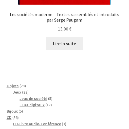
Les sociétés moderne – Textes rassemblés et introduits
par Serge Paugam
13,00
€
Lire la suite
28
Objets
28
produits
22
Jeux
22
produits
5
Jeux de société
5
17
produits
JEUX digitaux
17
5
produits
Bijoux
5
36
produits
CD
36
produits
3
CD-Livre audio-Conférence
3