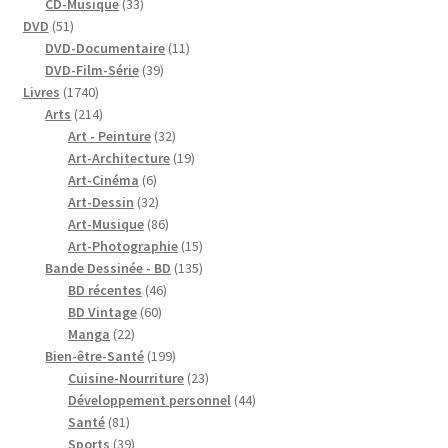
33
produits
CD-Musique
33
51
produits
DVD
51
produits
11
DVD-Documentaire
11
39
produits
DVD-Film-Série
39
1740
produits
Livres
1740
produits
214
Arts
214
produits
32
Art - Peinture
32
produits
19
Art-Architecture
19
6
produits
Art-Cinéma
6
produits
32
Art-Dessin
32
produits
86
Art-Musique
86
produits
15
Art-Photographie
15
produits
135
Bande Dessinée - BD
135
46
produits
BD récentes
46
60
produits
BD Vintage
60
22
produits
Manga
22
produits
199
Bien-être-Santé
199
produits
23
Cuisine-Nourriture
23
produits
44
Développement personnel
44
81
produits
Santé
81
produits
39
Sports
39