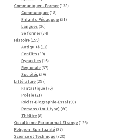
produits
138
Communiquer - Former
138
18
produits
Communiquer
18
produits
51
Enfants-Pédagogie
51
36
produits
Langues
36
produits
34
Se former
34
159
produits
Histoire
159
produits
13
Antiquité
13
39
produits
Conflits
39
produits
16
Dynasties
16
37
produits
Régionale
37
59
produits
Sociétés
59
297
produits
Littérature
297
produits
76
Fantastique
76
21
produits
Poésie
21
produits
93
Récits-Biographie-Essai
93
60
produits
Romans (tout type)
60
8
produits
Théâtre
8
produits
126
Occultisme-Paranormal-Étrange
126
87
produits
Religion- Spiritualité
87
produits
320
Science et Technique
320