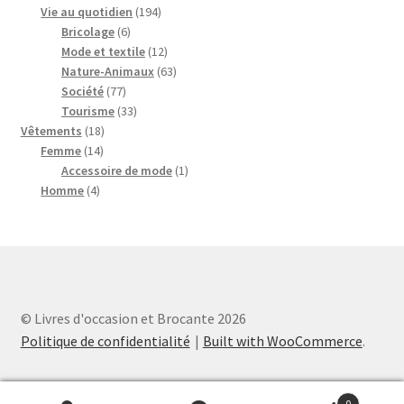
194
produits
Vie au quotidien
194
6
produits
Bricolage
6
produits
12
Mode et textile
12
produits
63
Nature-Animaux
63
77
produits
Société
77
produits
33
Tourisme
33
18
produits
Vêtements
18
14
produits
Femme
14
produits
1
Accessoire de mode
1
4
produit
Homme
4
produits
© Livres d'occasion et Brocante 2026
Politique de confidentialité
Built with WooCommerce
.
0