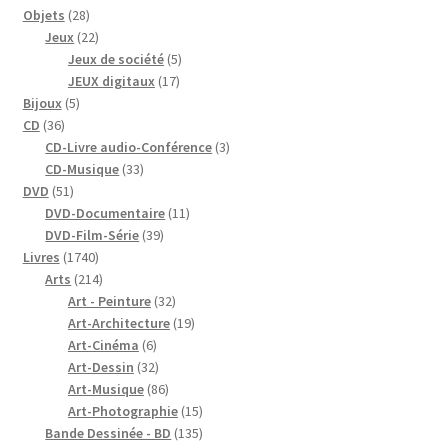
28
Objets
28
produits
22
Jeux
22
produits
5
Jeux de société
5
17
produits
JEUX digitaux
17
5
produits
Bijoux
5
36
produits
CD
36
produits
3
CD-Livre audio-Conférence
3
33
produits
CD-Musique
33
51
produits
DVD
51
produits
11
DVD-Documentaire
11
39
produits
DVD-Film-Série
39
1740
produits
Livres
1740
produits
214
Arts
214
produits
32
Art - Peinture
32
produits
19
Art-Architecture
19
6
produits
Art-Cinéma
6
produits
32
Art-Dessin
32
produits
86
Art-Musique
86
produits
15
Art-Photographie
15
produits
135
Bande Dessinée - BD
135