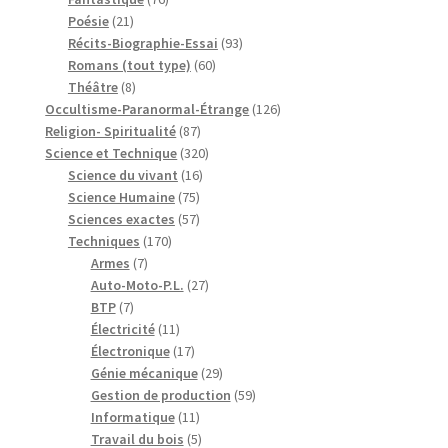
21
produits
Poésie
21
produits
93
Récits-Biographie-Essai
93
60
produits
Romans (tout type)
60
8
produits
Théâtre
8
produits
126
Occultisme-Paranormal-Étrange
126
87
produits
Religion- Spiritualité
87
produits
320
Science et Technique
320
16
produits
Science du vivant
16
75
produits
Science Humaine
75
produits
57
Sciences exactes
57
170
produits
Techniques
170
7
produits
Armes
7
produits
27
Auto-Moto-P.L.
27
7
produits
BTP
7
produits
11
Électricité
11
produits
17
Électronique
17
produits
29
Génie mécanique
29
produits
59
Gestion de production
59
11
produits
Informatique
11
produits
5
Travail du bois
5