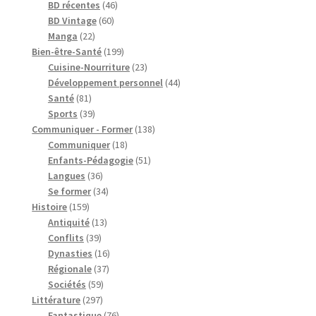
46
produits
BD récentes
46
60
produits
BD Vintage
60
22
produits
Manga
22
produits
199
Bien-être-Santé
199
produits
23
Cuisine-Nourriture
23
produits
44
Développement personnel
44
81
produits
Santé
81
produits
39
Sports
39
produits
138
Communiquer - Former
138
18
produits
Communiquer
18
produits
51
Enfants-Pédagogie
51
36
produits
Langues
36
produits
34
Se former
34
159
produits
Histoire
159
produits
13
Antiquité
13
39
produits
Conflits
39
produits
16
Dynasties
16
37
produits
Régionale
37
59
produits
Sociétés
59
297
produits
Littérature
297
produits
76
Fantastique
76