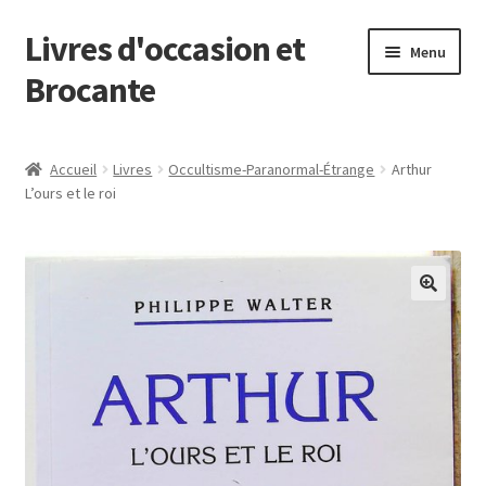
Livres d'occasion et
Aller
Aller
Menu
à
au
Brocante
la
contenu
navigation
Panier
Accueil
Livres
Occultisme-Paranormal-Étrange
Arthur
L’ours et le roi