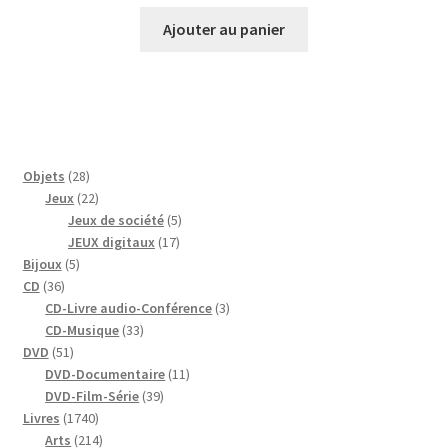
Ajouter au panier
28
Objets
28
produits
22
Jeux
22
produits
5
Jeux de société
5
17
produits
JEUX digitaux
17
5
produits
Bijoux
5
36
produits
CD
36
produits
3
CD-Livre audio-Conférence
3
33
produits
CD-Musique
33
51
produits
DVD
51
produits
11
DVD-Documentaire
11
39
produits
DVD-Film-Série
39
1740
produits
Livres
1740
produits
214
Arts
214