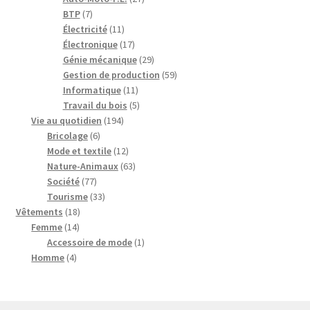
7
produits
BTP
7
produits
11
Électricité
11
produits
17
Électronique
17
produits
29
Génie mécanique
29
produits
59
Gestion de production
59
11
produits
Informatique
11
produits
5
Travail du bois
5
194
produits
Vie au quotidien
194
6
produits
Bricolage
6
produits
12
Mode et textile
12
produits
63
Nature-Animaux
63
77
produits
Société
77
produits
33
Tourisme
33
18
produits
Vêtements
18
14
produits
Femme
14
produits
1
Accessoire de mode
1
4
produit
Homme
4
produits