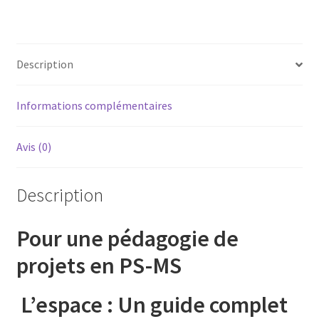
projets
en
PS-
Description
MS
L'espace
Informations complémentaires
Avis (0)
Description
Pour une pédagogie de
projets en PS-MS
L’espace : Un guide complet