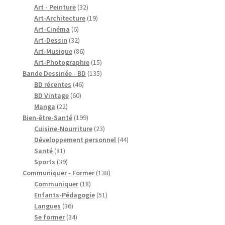
produits
32
Art - Peinture
32
produits
19
Art-Architecture
19
6
produits
Art-Cinéma
6
produits
32
Art-Dessin
32
produits
86
Art-Musique
86
produits
15
Art-Photographie
15
produits
135
Bande Dessinée - BD
135
46
produits
BD récentes
46
60
produits
BD Vintage
60
22
produits
Manga
22
produits
199
Bien-être-Santé
199
produits
23
Cuisine-Nourriture
23
produits
44
Développement personnel
44
81
produits
Santé
81
produits
39
Sports
39
produits
138
Communiquer - Former
138
18
produits
Communiquer
18
produits
51
Enfants-Pédagogie
51
36
produits
Langues
36
produits
34
Se former
34