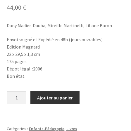
44,00
€
Dany Madier-Dauba, Mireille Martinelli, Liliane Baron
Envoi soigné et Expédié en 48h (jours ouvrables)
Edition Magnard
22 x 29,5 x 1,3 cm
175 pages
Dépot légal :2006
Bon état
quantité
Ajouter au panier
de
Pour
une
pédagogie
Catégories :
Enfants-Pédagogie
,
Livres
de