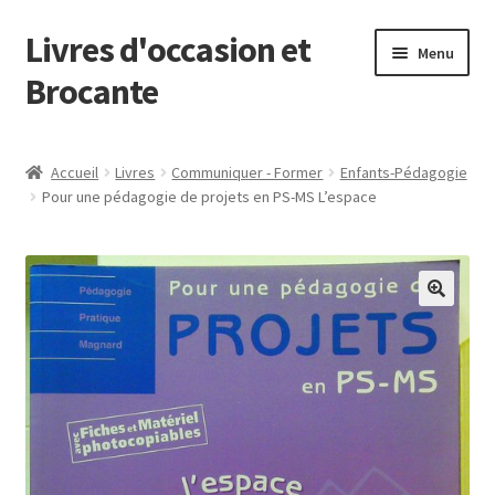
Livres d'occasion et
Aller
Aller
Menu
à
au
Brocante
la
contenu
navigation
Panier
Accueil
Livres
Communiquer - Former
Enfants-Pédagogie
Pour une pédagogie de projets en PS-MS L’espace