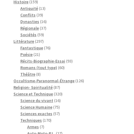
159
produits
Histoire
159
produits
13
Antiquité
13
39
produits
Conflits
39
produits
16
Dynasties
16
37
produits
Régionale
37
59
produits
Sociétés
59
297
produits
Littérature
297
produits
76
Fantastique
76
21
produits
Poésie
21
produits
93
Récits-Biographie-Essai
93
60
produits
Romans (tout type)
60
8
produits
Théâtre
8
produits
126
Occultisme-Paranormal-Étrange
126
87
produits
Religion- Spiritualité
87
produits
320
Science et Technique
320
16
produits
Science du vivant
16
75
produits
Science Humaine
75
produits
57
Sciences exactes
57
170
produits
Techniques
170
7
produits
Armes
7
produits
27
Auto-Moto-P.L.
27