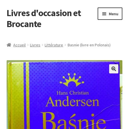
Livres d'occasion et
Aller
Aller
Menu
à
au
Brocante
la
contenu
navigation
Panier
Accueil
Livres
Littérature
Basnie (livre en Polonais)