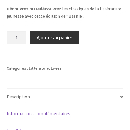
Découvrez ou redécouvrez
les classiques de la littérature
jeunesse avec cette édition de “Basnie”.
quantité
Ajouter au panier
de
Basnie
(livre
en
Catégories :
Littérature
,
Livres
Polonais)
Description
Informations complémentaires