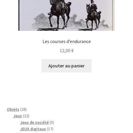
Les courses d’endurance
12,00
€
Ajouter au panier
28
Objets
28
produits
22
Jeux
22
produits
5
Jeux de société
5
17
produits
JEUX digitaux
17