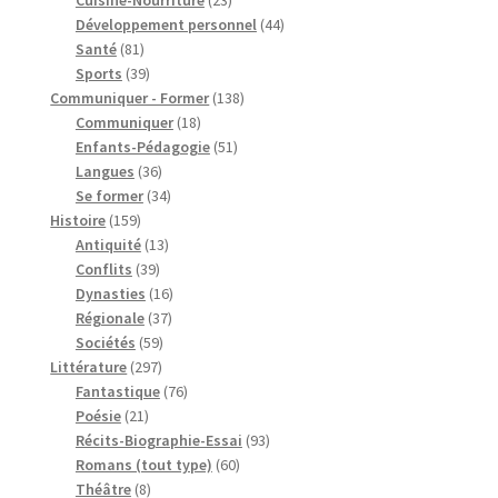
produits
44
Développement personnel
44
81
produits
Santé
81
produits
39
Sports
39
produits
138
Communiquer - Former
138
18
produits
Communiquer
18
produits
51
Enfants-Pédagogie
51
36
produits
Langues
36
produits
34
Se former
34
159
produits
Histoire
159
produits
13
Antiquité
13
39
produits
Conflits
39
produits
16
Dynasties
16
37
produits
Régionale
37
59
produits
Sociétés
59
297
produits
Littérature
297
produits
76
Fantastique
76
21
produits
Poésie
21
produits
93
Récits-Biographie-Essai
93
60
produits
Romans (tout type)
60
8
produits
Théâtre
8