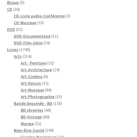
5
produits
Bijoux
5
36
produits
CD
36
produits
3
CD-Livre audio-Conférence
3
33
produits
CD-Musique
33
51
produits
DVD
51
produits
11
DVD-Documentaire
11
39
produits
DVD-Film-Série
39
1740
produits
Livres
1740
produits
214
Arts
214
produits
32
Art - Peinture
32
produits
19
Art-Architecture
19
6
produits
Art-Cinéma
6
produits
32
Art-Dessin
32
produits
86
Art-Musique
86
produits
15
Art-Photographie
15
produits
135
Bande Dessinée - BD
135
46
produits
BD récentes
46
60
produits
BD Vintage
60
22
produits
Manga
22
produits
199
Bien-être-Santé
199
produits
23
Cuisine-Nourriture
23