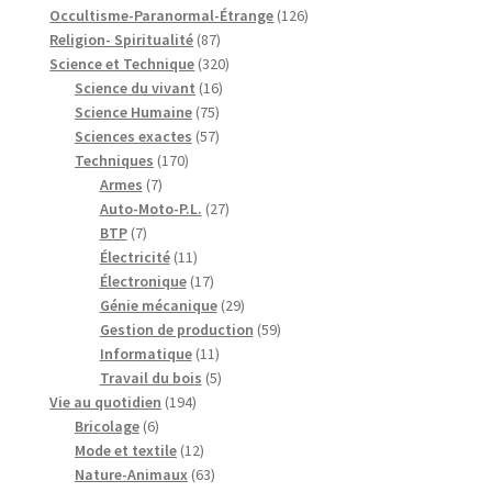
produits
126
Occultisme-Paranormal-Étrange
126
87
produits
Religion- Spiritualité
87
produits
320
Science et Technique
320
16
produits
Science du vivant
16
75
produits
Science Humaine
75
produits
57
Sciences exactes
57
170
produits
Techniques
170
7
produits
Armes
7
produits
27
Auto-Moto-P.L.
27
7
produits
BTP
7
produits
11
Électricité
11
produits
17
Électronique
17
produits
29
Génie mécanique
29
produits
59
Gestion de production
59
11
produits
Informatique
11
produits
5
Travail du bois
5
194
produits
Vie au quotidien
194
6
produits
Bricolage
6
produits
12
Mode et textile
12
produits
63
Nature-Animaux
63