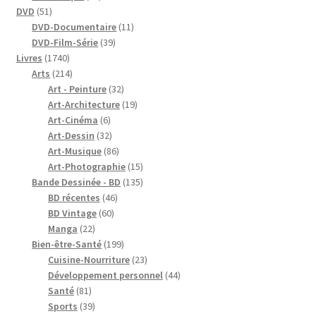
51
produits
DVD
51
produits
11
DVD-Documentaire
11
39
produits
DVD-Film-Série
39
1740
produits
Livres
1740
produits
214
Arts
214
produits
32
Art - Peinture
32
produits
19
Art-Architecture
19
6
produits
Art-Cinéma
6
produits
32
Art-Dessin
32
produits
86
Art-Musique
86
produits
15
Art-Photographie
15
produits
135
Bande Dessinée - BD
135
46
produits
BD récentes
46
60
produits
BD Vintage
60
22
produits
Manga
22
produits
199
Bien-être-Santé
199
produits
23
Cuisine-Nourriture
23
produits
44
Développement personnel
44
81
produits
Santé
81
produits
39
Sports
39