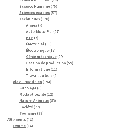
75
produits
Science Humaine
75
produits
57
Sciences exactes
57
170
produits
Techniques
170
7
produits
Armes
7
produits
27
Auto-Moto-P.L.
27
7
produits
BTP
7
produits
11
Électricité
11
produits
17
Électronique
17
produits
29
Génie mécanique
29
produits
59
Gestion de production
59
11
produits
Informatique
11
produits
5
Travail du bois
5
194
produits
Vie au quotidien
194
6
produits
Bricolage
6
produits
12
Mode et textile
12
produits
63
Nature-Animaux
63
77
produits
Société
77
produits
33
Tourisme
33
18
produits
Vêtements
18
14
produits
Femme
14