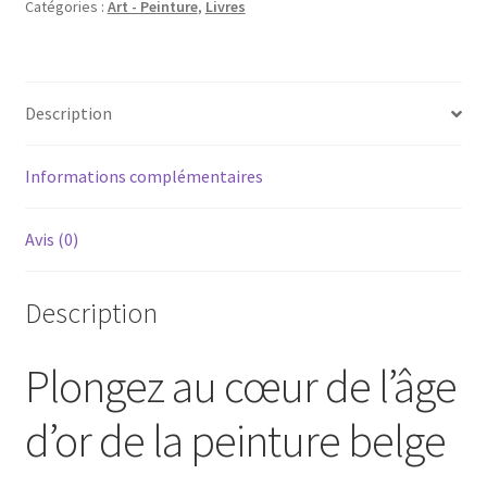
Catégories :
Art - Peinture
,
Livres
la
peinture
en
belgique
Description
aux
XVIII
Informations complémentaires
XIX
siecles
Avis (0)
Description
Plongez au cœur de l’âge
d’or de la peinture belge