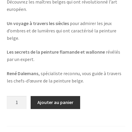
Découvrez les maîtres belges qui ont révolutionné l’art
européen.
Un voyage à travers les siècles
pour admirer les jeux
d’ombres et de lumières qui ont caractérisé la peinture
belge.
Les secrets de la peinture flamande et wallonne
révélés
par un expert.
René Dalemans,
spécialiste reconnu, vous guide à travers
les chefs-d’œuvre de la peinture belge.
quantité
Ajouter au panier
de
ombre
et
lumiere