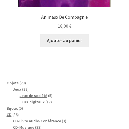
Animaux De Compagnie
18,00
€
Ajouter au panier
28
Objets
28
produits
22
Jeux
22
produits
5
Jeux de société
5
17
produits
JEUX digitaux
17
5
produits
Bijoux
5
36
produits
CD
36
produits
3
CD-Livre audio-Conférence
3
33
produits
CD-Musique
33