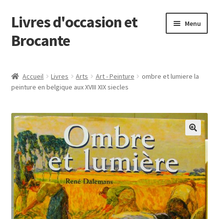
Livres d'occasion et
Aller
Aller
Menu
à
au
Brocante
la
contenu
navigation
Panier
Accueil
Livres
Arts
Art - Peinture
ombre et lumiere la
peinture en belgique aux XVIII XIX siecles