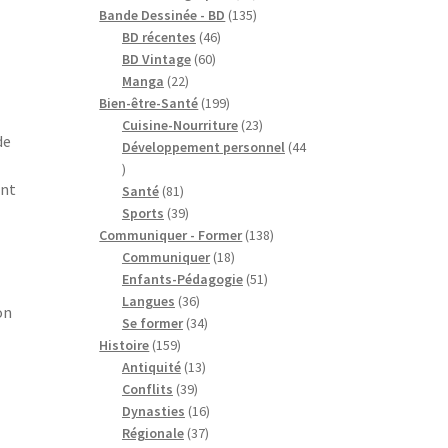
produits
135
Bande Dessinée - BD
135
46
produits
BD récentes
46
60
produits
BD Vintage
60
22
produits
Manga
22
produits
199
Bien-être-Santé
199
produits
23
Cuisine-Nourriture
23
de
produits
Développement personnel
44
44
ent
produits
81
Santé
81
produits
39
Sports
39
produits
138
Communiquer - Former
138
18
produits
Communiquer
18
produits
51
Enfants-Pédagogie
51
36
produits
Langues
36
on
produits
34
Se former
34
159
produits
Histoire
159
produits
13
Antiquité
13
39
produits
Conflits
39
produits
16
Dynasties
16
37
produits
Régionale
37