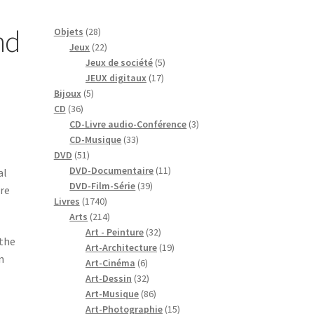
nd
28
Objets
28
produits
22
Jeux
22
produits
5
Jeux de société
5
17
produits
JEUX digitaux
17
5
produits
Bijoux
5
36
produits
CD
36
produits
3
CD-Livre audio-Conférence
3
33
produits
CD-Musique
33
51
produits
DVD
51
produits
11
DVD-Documentaire
11
al
39
produits
DVD-Film-Série
39
dre
1740
produits
Livres
1740
produits
214
Arts
214
produits
32
Art - Peinture
32
ethe
produits
19
Art-Architecture
19
n
6
produits
Art-Cinéma
6
produits
32
Art-Dessin
32
produits
86
Art-Musique
86
produits
15
Art-Photographie
15