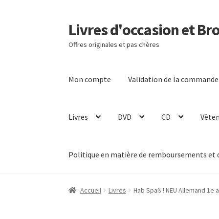
Livres d'occasion et Br
Aller
Aller
à
au
Offres originales et pas chères
la
contenu
navigation
Mon compte
Validation de la commande
Livres
DVD
CD
Vête
Politique en matière de remboursements et 
Accueil
Livres
Hab Spaß ! NEU Allemand 1e 