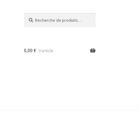
Recherche
Recherche
pour :
0,00
€
0 article