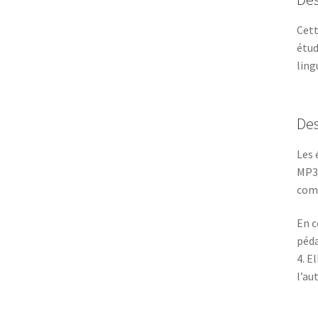
Cett
étud
ling
Des
Les 
MP3,
comp
En c
péda
4. E
l’au