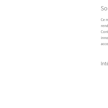
So
Ce m
rend
Conf
inno
acco
Int