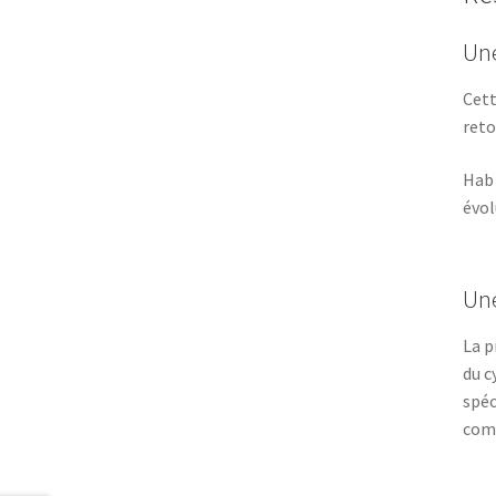
Une
Cett
reto
Hab 
évol
Une
La p
du c
spéc
com