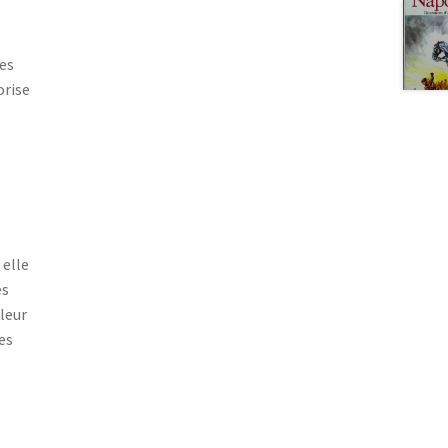
es
orise
e
 elle
es
leur
es