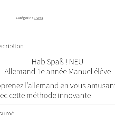
Hab
Spaß
!
Catégorie :
Livres
NEU
Allemand
1e
année
scription
Manuel
élève
Hab Spaß ! NEU
Allemand 1e année Manuel élève
prenez l’allemand en vous amusan
ec cette méthode innovante
sumé