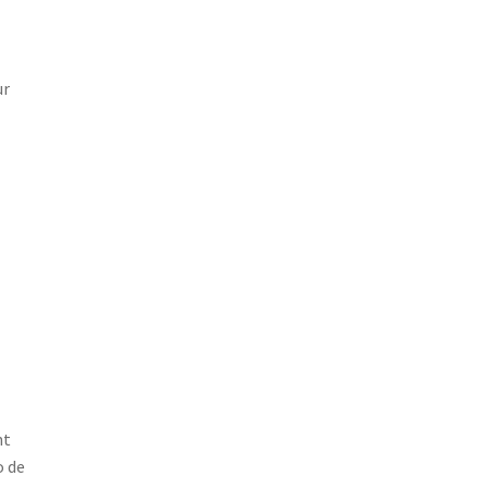
ur
nt
o de