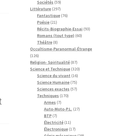
59
produits
Sociétés
59
297
produits
Littérature
297
produits
76
Fantastique
76
21
produits
Poésie
21
produits
93
Récits-Biographie-Essai
93
60
produits
Romans (tout type)
60
8
produits
Théâtre
8
produits
Occultisme-Paranormal-Étrange
126
126
produits
87
Religion- Spiritualité
87
produits
320
Science et Technique
320
16
produits
Science du vivant
16
75
produits
Science Humaine
75
produits
57
Sciences exactes
57
170
produits
Techniques
170
t
7
produits
Armes
7
produits
27
Auto-Moto-P.L.
27
7
produits
BTP
7
produits
11
Électricité
11
produits
17
Électronique
17
produits
29
Génie mécanique
29