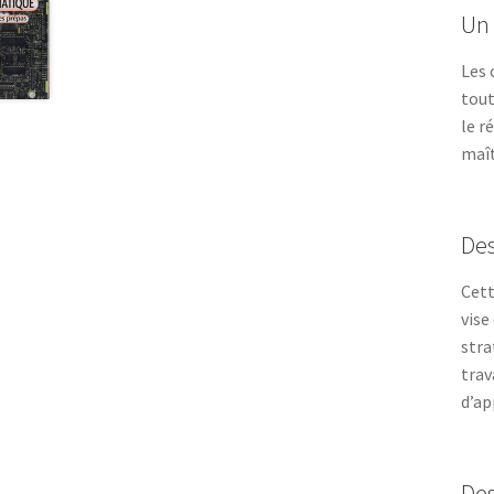
Un
Les 
tout
le r
maît
Des
Cett
vise
stra
trav
d’ap
Des