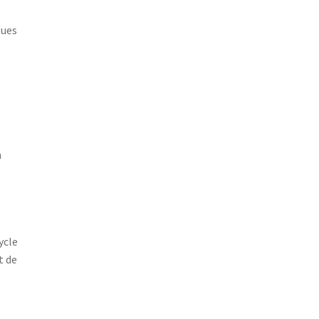
gues
n
ycle
t de