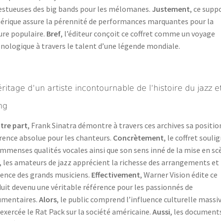
stueuses des big bands pour les mélomanes.
Justement
, ce supp
rique assure la pérennité de performances marquantes pour la
ure populaire.
Bref
, l’éditeur conçoit ce coffret comme un voyage
nologique à travers le talent d’une légende mondiale.
éritage d’un artiste incontournable de l’histoire du jazz e
ng
tre part
, Frank Sinatra démontre à travers ces archives sa positio
rence absolue pour les chanteurs.
Concrètement
, le coffret souli
immenses qualités vocales ainsi que son sens inné de la mise en sc
, les amateurs de jazz apprécient la richesse des arrangements et 
ence des grands musiciens.
Effectivement
, Warner Vision édite ce
uit devenu une véritable référence pour les passionnés de
umentaires.
Alors
, le public comprend l’influence culturelle massi
 exercée le Rat Pack sur la société américaine.
Aussi
, les document