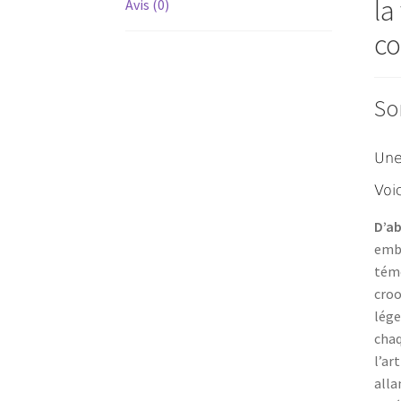
la
Avis (0)
co
So
Une
Voi
D’a
embl
témo
cro
lége
chaq
l’ar
alla