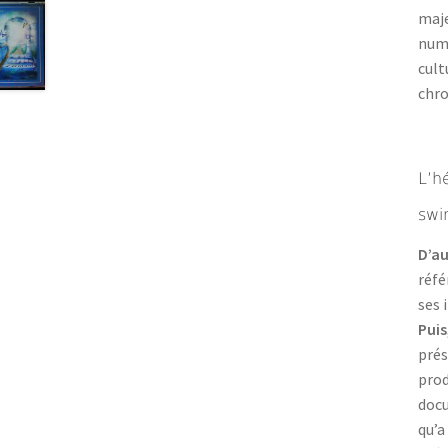
maje
numé
cult
chro
L’h
swi
D’au
réfé
ses 
Puis
prés
prod
doc
qu’a