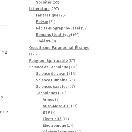
59
produits
Sociétés
59
297
produits
Littérature
297
produits
76
Fantastique
76
21
produits
Poésie
21
produits
93
Récits-Biographie-Essai
93
60
produits
Romans (tout type)
60
8
produits
Théâtre
8
produits
Occultisme-Paranormal-Étrange
The
126
126
produits
87
Religion- Spiritualité
87
produits
320
Science et Technique
320
16
produits
Science du vivant
16
75
produits
Science Humaine
75
produits
57
Sciences exactes
57
170
produits
Techniques
170
ts
7
produits
Armes
7
produits
27
Auto-Moto-P.L.
27
e de
7
produits
BTP
7
produits
11
Électricité
11
produits
17
Électronique
17
produits
29
Génie mécanique
29