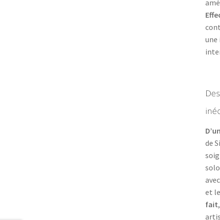
amér
Eff
cont
une 
inte
Des
iné
D’un
de S
soig
solo
avec
et l
fait
arti