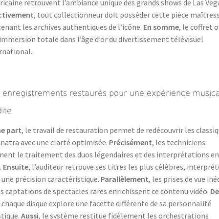
icaine retrouvent l’ambiance unique des grands shows de Las Veg
ectivement
, tout collectionneur doit posséder cette pièce maîtres
enant les archives authentiques de l’icône.
En somme
, le coffret o
immersion totale dans l’âge d’or du divertissement télévisuel
rnational.
 enregistrements restaurés pour une expérience musica
dite
e part
, le travail de restauration permet de redécouvrir les classi
inatra avec une clarté optimisée.
Précisément
, les techniciens
nent le traitement des duos légendaires et des interprétations en
.
Ensuite
, l’auditeur retrouve ses titres les plus célèbres, interprét
 une précision caractéristique.
Parallèlement
, les prises de vue iné
es captations de spectacles rares enrichissent ce contenu vidéo.
De
, chaque disque explore une facette différente de sa personnalité
stique.
Aussi
, le système restitue fidèlement les orchestrations