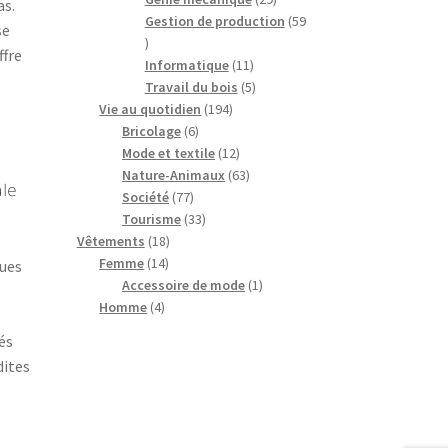
as.
produits
Gestion de production
59
se
59
ffre
produits
11
Informatique
11
produits
5
Travail du bois
5
194
produits
Vie au quotidien
194
6
produits
Bricolage
6
produits
12
Mode et textile
12
produits
63
Nature-Animaux
63
le
77
produits
Société
77
produits
33
Tourisme
33
18
produits
Vêtements
18
14
produits
Femme
14
ques
produits
1
Accessoire de mode
1
4
produit
Homme
4
produits
és
dites