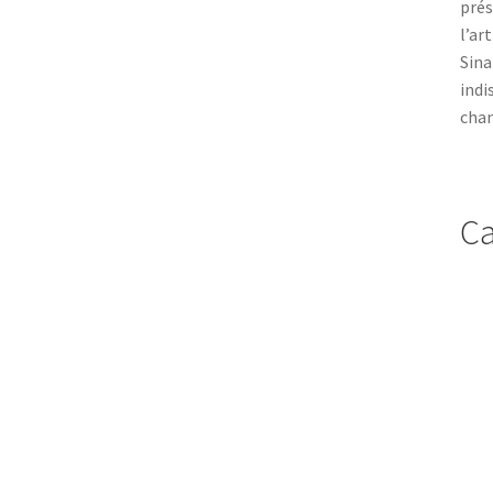
prés
l’ar
Sina
indi
chan
Ca