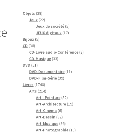
28
Objets
28
produits
22
Jeux
22
produits
5
Jeux de société
5
ce
17
produits
JEUX digitaux
17
5
produits
Bijoux
5
36
produits
CD
36
produits
3
CD-Livre audio-Conférence
3
33
produits
CD-Musique
33
51
produits
DVD
51
produits
11
DVD-Documentaire
11
39
produits
DVD-Film-Série
39
1740
produits
Livres
1740
produits
214
Arts
214
produits
32
Art - Peinture
32
produits
19
Art-Architecture
19
6
produits
Art-Cinéma
6
produits
32
Art-Dessin
32
produits
86
Art-Musique
86
produits
15
Art-Photographie
15