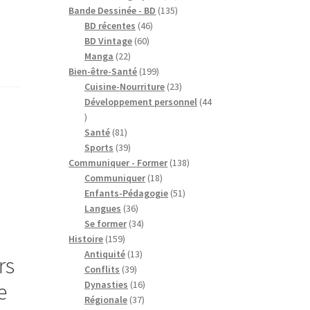
produits
135
Bande Dessinée - BD
135
46
produits
BD récentes
46
60
produits
BD Vintage
60
22
produits
Manga
22
produits
199
Bien-être-Santé
199
produits
23
Cuisine-Nourriture
23
produits
Développement personnel
44
44
produits
81
Santé
81
produits
39
Sports
39
produits
138
Communiquer - Former
138
18
produits
Communiquer
18
produits
51
Enfants-Pédagogie
51
36
produits
Langues
36
produits
34
Se former
34
159
produits
Histoire
159
produits
13
Antiquité
13
rs
39
produits
Conflits
39
produits
16
e
Dynasties
16
37
produits
Régionale
37