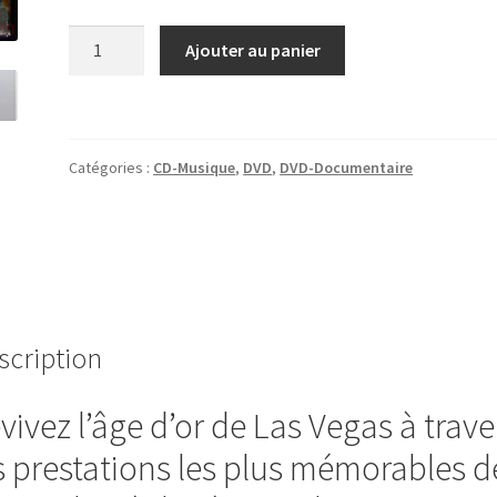
quantité
Ajouter au panier
de
Coffret
Frank
Sinatra
Catégories :
CD-Musique
,
DVD
,
DVD-Documentaire
5
DVD
A
Life
in
Performance
scription
vivez l’âge d’or de Las Vegas à trave
s prestations les plus mémorables d