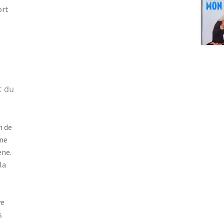
ort
t du
n de
gne
ène.
la
ve
s