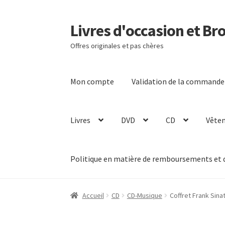
Livres d'occasion et Br
Aller
Aller
à
au
Offres originales et pas chères
la
contenu
navigation
Mon compte
Validation de la commande
Livres
DVD
CD
Vête
Politique en matière de remboursements et 
Accueil
CD
CD-Musique
Coffret Frank Sina