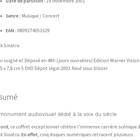
Date de parution :
19 novembre 2001
Genre :
Musique / Concert
EAN :
0809274053329
k Sinatra
i soigné et Déposé en 48h (jours ouvrables) Edition Warner Vision
,5 x 7,8 cm 5 DVD Dépot légal:2001 Neuf sous blister
sumé
monument audiovisuel dédié à la voix du siècle
bord
, ce coffret exceptionnel célèbre l’immense carrière scénique 
k Sinatra.
En effet
, cinq disques numériques retracent plusieurs