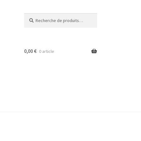
Recherche
Recherche
pour :
0,00
€
0 article