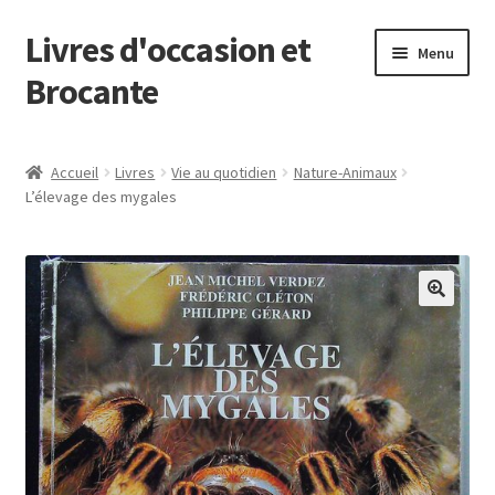
Livres d'occasion et
Aller
Aller
Menu
à
au
Brocante
la
contenu
navigation
Panier
Accueil
Livres
Vie au quotidien
Nature-Animaux
L’élevage des mygales