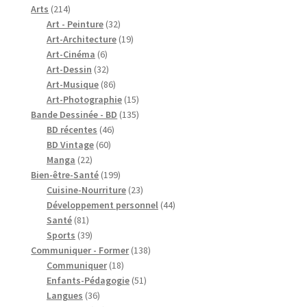
produits
214
Arts
214
produits
32
Art - Peinture
32
produits
19
Art-Architecture
19
6
produits
Art-Cinéma
6
produits
32
Art-Dessin
32
produits
86
Art-Musique
86
produits
15
Art-Photographie
15
produits
135
Bande Dessinée - BD
135
46
produits
BD récentes
46
60
produits
BD Vintage
60
22
produits
Manga
22
produits
199
Bien-être-Santé
199
produits
23
Cuisine-Nourriture
23
produits
44
Développement personnel
44
81
produits
Santé
81
produits
39
Sports
39
produits
138
Communiquer - Former
138
18
produits
Communiquer
18
produits
51
Enfants-Pédagogie
51
36
produits
Langues
36