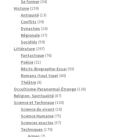
produits
34
Se former
34
159
produits
Histoire
159
produits
13
Antiquité
13
39
produits
Conflits
39
produits
16
Dynasties
16
37
produits
Régionale
37
59
produits
Sociétés
59
297
produits
Littérature
297
produits
76
Fantastique
76
21
produits
Poésie
21
produits
93
Récits-Biographie-Essai
93
60
produits
Romans (tout type)
60
8
produits
Théâtre
8
produits
126
Occultisme-Paranormal-Étrange
126
87
produits
Religion- Spiritualité
87
produits
320
Science et Technique
320
16
produits
Science du vivant
16
75
produits
Science Humaine
75
produits
57
Sciences exactes
57
170
produits
Techniques
170
7
produits
Armes
7