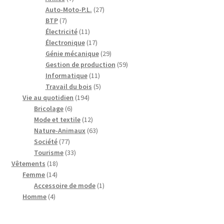
produits
27
Auto-Moto-P.L.
27
7
produits
BTP
7
produits
11
Électricité
11
produits
17
Électronique
17
produits
29
Génie mécanique
29
produits
59
Gestion de production
59
11
produits
Informatique
11
produits
5
Travail du bois
5
194
produits
Vie au quotidien
194
6
produits
Bricolage
6
produits
12
Mode et textile
12
produits
63
Nature-Animaux
63
77
produits
Société
77
produits
33
Tourisme
33
18
produits
Vêtements
18
14
produits
Femme
14
produits
1
Accessoire de mode
1
4
produit
Homme
4
produits