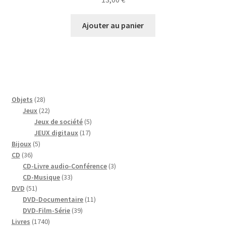
Ajouter au panier
28
Objets
28
produits
22
Jeux
22
produits
5
Jeux de société
5
17
produits
JEUX digitaux
17
5
produits
Bijoux
5
36
produits
CD
36
produits
3
CD-Livre audio-Conférence
3
33
produits
CD-Musique
33
51
produits
DVD
51
produits
11
DVD-Documentaire
11
39
produits
DVD-Film-Série
39
1740
produits
Livres
1740