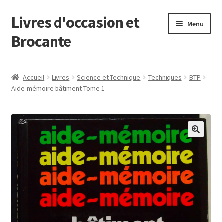
Livres d'occasion et
Aller
Aller
Menu
à
au
Brocante
la
contenu
navigation
Panier
Accueil
Livres
Science et Technique
Techniques
BTP
Aide-mémoire bâtiment Tome 1