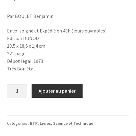
Par BOULET Benjamin
Envoi soigné et Expédié en 48h (jours ouvrables)
Edition DUNOD
13,5 x 18,5 x 1,4 cm
221 pages
Dépot légal :1973
Très Bon état
quantité
Ajouter au panier
de
Aide-
mémoire
bâtiment
Catégories :
BTP
,
Livres
,
Science et Technique
Tome
1