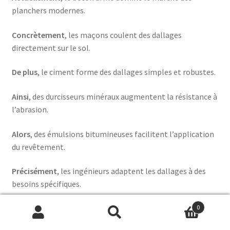
planchers modernes.
Concrètement
, les maçons coulent des dallages
directement sur le sol.
De plus
, le ciment forme des dallages simples et robustes.
Ainsi
, des durcisseurs minéraux augmentent la résistance à
l’abrasion.
Alors
, des émulsions bitumineuses facilitent l’application
du revêtement.
Précisément
, les ingénieurs adaptent les dallages à des
besoins spécifiques.
0
Ensuite
, des dalles et des pavés habillent les sols
Recherche
Recherche
extérieurs.