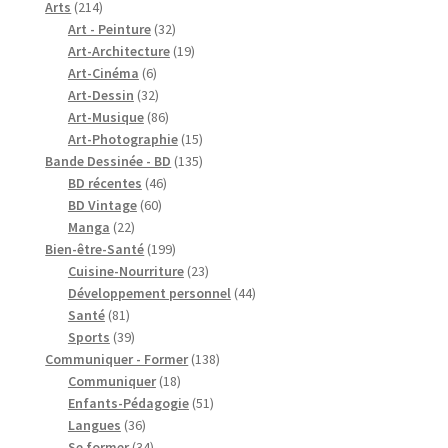
produits
214
Arts
214
produits
32
Art - Peinture
32
produits
19
Art-Architecture
19
6
produits
Art-Cinéma
6
produits
32
Art-Dessin
32
produits
86
Art-Musique
86
produits
15
Art-Photographie
15
produits
135
Bande Dessinée - BD
135
46
produits
BD récentes
46
60
produits
BD Vintage
60
22
produits
Manga
22
produits
199
Bien-être-Santé
199
produits
23
Cuisine-Nourriture
23
produits
44
Développement personnel
44
81
produits
Santé
81
produits
39
Sports
39
produits
138
Communiquer - Former
138
18
produits
Communiquer
18
produits
51
Enfants-Pédagogie
51
36
produits
Langues
36
produits
34
Se former
34