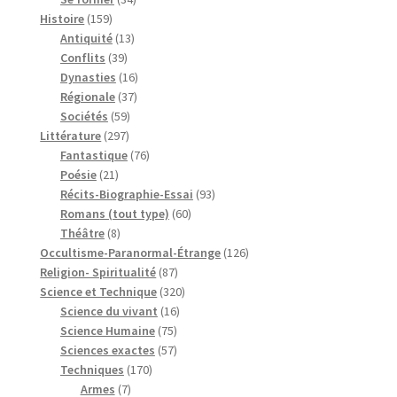
159
produits
Histoire
159
produits
13
Antiquité
13
39
produits
Conflits
39
produits
16
Dynasties
16
37
produits
Régionale
37
59
produits
Sociétés
59
297
produits
Littérature
297
produits
76
Fantastique
76
21
produits
Poésie
21
produits
93
Récits-Biographie-Essai
93
60
produits
Romans (tout type)
60
8
produits
Théâtre
8
produits
126
Occultisme-Paranormal-Étrange
126
87
produits
Religion- Spiritualité
87
produits
320
Science et Technique
320
16
produits
Science du vivant
16
75
produits
Science Humaine
75
produits
57
Sciences exactes
57
170
produits
Techniques
170
7
produits
Armes
7