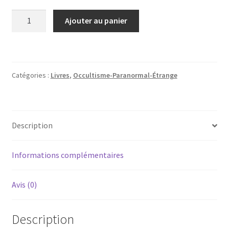
quantité
Ajouter au panier
de
La
Tour
De
Catégories :
Livres
,
Occultisme-Paranormal-Étrange
Saint
Jacques
1907-
1957
Description
Informations complémentaires
Avis (0)
Description