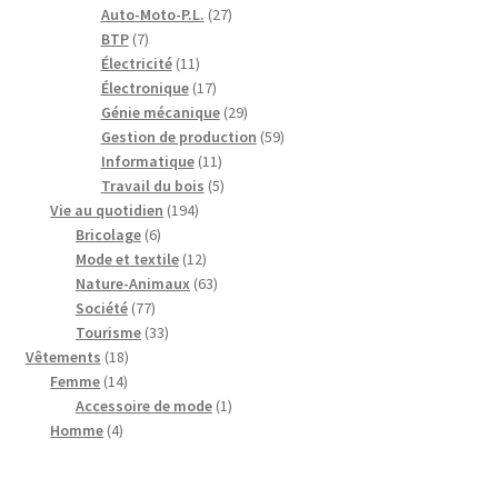
produits
27
Auto-Moto-P.L.
27
7
produits
BTP
7
produits
11
Électricité
11
produits
17
Électronique
17
produits
29
Génie mécanique
29
produits
59
Gestion de production
59
11
produits
Informatique
11
produits
5
Travail du bois
5
194
produits
Vie au quotidien
194
6
produits
Bricolage
6
produits
12
Mode et textile
12
produits
63
Nature-Animaux
63
77
produits
Société
77
produits
33
Tourisme
33
18
produits
Vêtements
18
14
produits
Femme
14
produits
1
Accessoire de mode
1
4
produit
Homme
4
produits