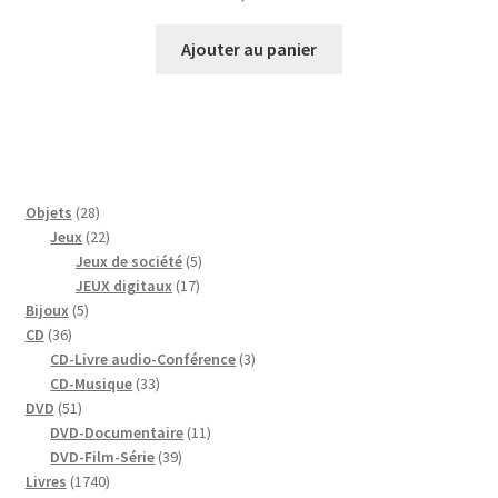
Ajouter au panier
28
Objets
28
produits
22
Jeux
22
produits
5
Jeux de société
5
17
produits
JEUX digitaux
17
5
produits
Bijoux
5
36
produits
CD
36
produits
3
CD-Livre audio-Conférence
3
33
produits
CD-Musique
33
51
produits
DVD
51
produits
11
DVD-Documentaire
11
39
produits
DVD-Film-Série
39
1740
produits
Livres
1740