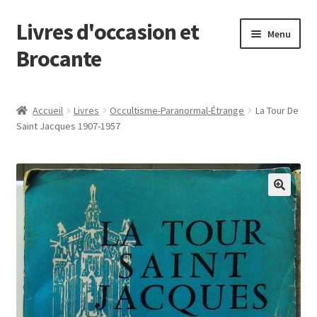
Livres d'occasion et
Aller
Aller
Menu
à
au
Brocante
la
contenu
navigation
Panier
Accueil
Livres
Occultisme-Paranormal-Étrange
La Tour De
Saint Jacques 1907-1957