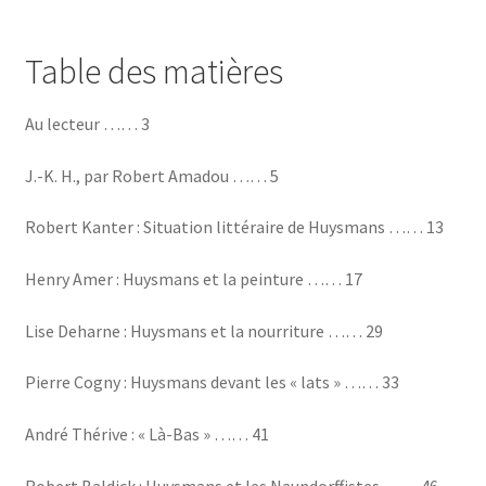
Table des matières
Au lecteur …… 3
J.-K. H., par Robert Amadou …… 5
Robert Kanter : Situation littéraire de Huysmans …… 13
Henry Amer : Huysmans et la peinture …… 17
Lise Deharne : Huysmans et la nourriture …… 29
Pierre Cogny : Huysmans devant les « lats » …… 33
André Thérive : « Là-Bas » …… 41
Robert Baldick : Huysmans et les Naundorffistes …… 46