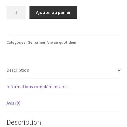
quantité
Ajouter au panier
de
Investissement
immobilier
-
Catégories :
Se former
,
Vie au quotidien
Décision
et
gestion
du
Description
risque
Informations complémentaires
Avis (0)
Description