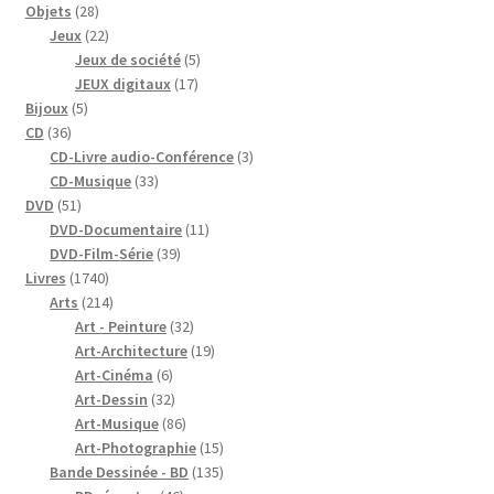
28
Objets
28
produits
22
Jeux
22
produits
5
Jeux de société
5
17
produits
JEUX digitaux
17
5
produits
Bijoux
5
36
produits
CD
36
produits
3
CD-Livre audio-Conférence
3
33
produits
CD-Musique
33
51
produits
DVD
51
produits
11
DVD-Documentaire
11
39
produits
DVD-Film-Série
39
1740
produits
Livres
1740
produits
214
Arts
214
produits
32
Art - Peinture
32
produits
19
Art-Architecture
19
6
produits
Art-Cinéma
6
produits
32
Art-Dessin
32
produits
86
Art-Musique
86
produits
15
Art-Photographie
15
produits
135
Bande Dessinée - BD
135