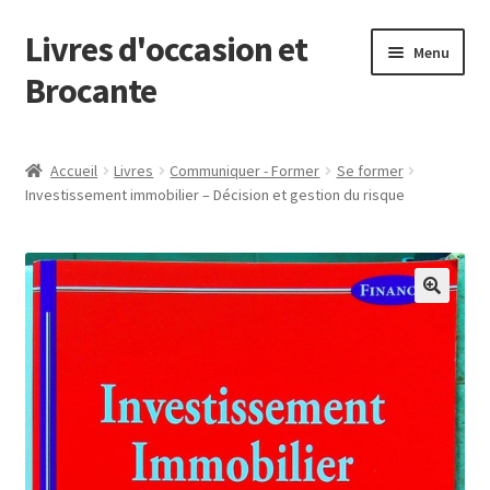
Livres d'occasion et
Aller
Aller
Menu
à
au
Brocante
la
contenu
navigation
Panier
Accueil
Livres
Communiquer - Former
Se former
Investissement immobilier – Décision et gestion du risque