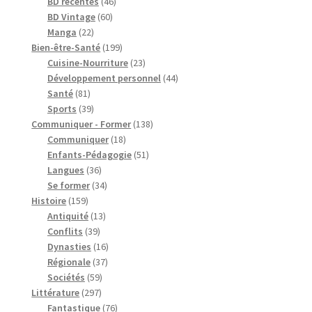
46
produits
BD récentes
46
60
produits
BD Vintage
60
22
produits
Manga
22
produits
199
Bien-être-Santé
199
produits
23
Cuisine-Nourriture
23
produits
44
Développement personnel
44
81
produits
Santé
81
produits
39
Sports
39
produits
138
Communiquer - Former
138
18
produits
Communiquer
18
produits
51
Enfants-Pédagogie
51
36
produits
Langues
36
produits
34
Se former
34
159
produits
Histoire
159
produits
13
Antiquité
13
39
produits
Conflits
39
produits
16
Dynasties
16
37
produits
Régionale
37
59
produits
Sociétés
59
297
produits
Littérature
297
produits
76
Fantastique
76