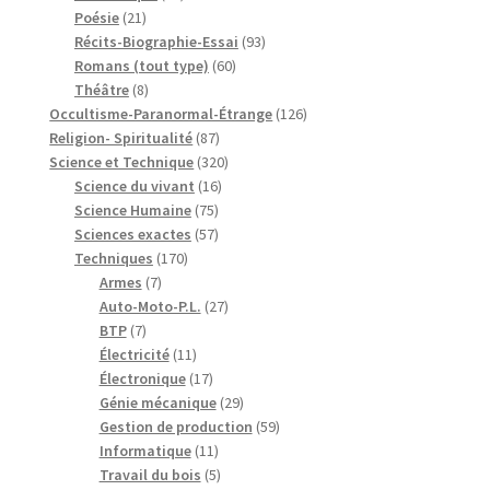
21
produits
Poésie
21
produits
93
Récits-Biographie-Essai
93
60
produits
Romans (tout type)
60
8
produits
Théâtre
8
produits
126
Occultisme-Paranormal-Étrange
126
87
produits
Religion- Spiritualité
87
produits
320
Science et Technique
320
16
produits
Science du vivant
16
75
produits
Science Humaine
75
produits
57
Sciences exactes
57
170
produits
Techniques
170
7
produits
Armes
7
produits
27
Auto-Moto-P.L.
27
7
produits
BTP
7
produits
11
Électricité
11
produits
17
Électronique
17
produits
29
Génie mécanique
29
produits
59
Gestion de production
59
11
produits
Informatique
11
produits
5
Travail du bois
5