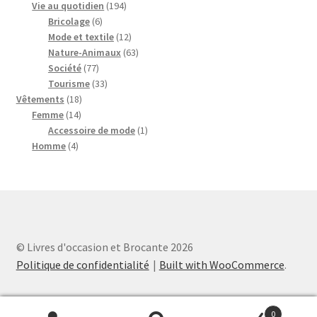
194
produits
Vie au quotidien
194
6
produits
Bricolage
6
produits
12
Mode et textile
12
produits
63
Nature-Animaux
63
77
produits
Société
77
produits
33
Tourisme
33
18
produits
Vêtements
18
14
produits
Femme
14
produits
1
Accessoire de mode
1
4
produit
Homme
4
produits
© Livres d'occasion et Brocante 2026
Politique de confidentialité
Built with WooCommerce
.
0