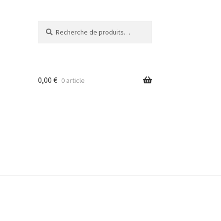
Recherche
Recherche
pour :
0,00
€
0 article