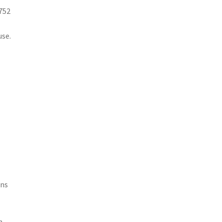
 752
use.
ins
n