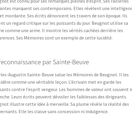
not est connu pour ses remarques pleines d’esprit. Ses railleries
antes marquent ses contemporains. Elles révèlent une intelligen
 et mordante. Ses écrits dénoncent les travers de son époque. Ils
ent un regard critique sur les puissants du jour. Beugnot utilise sa
e comme une arme. Il montre les vérités cachées derrière les
rences. Ses Mémoires sont un exemple de cette lucidité.
reconnaissance par Sainte-Beuve
les-Augustin Sainte-Beuve salue les Mémoires de Beugnot. Il les
idère comme une véritable leçon. L’écrivain met en garde les
sants contre l’esprit vengeur. Les hommes de valeur ont souvent l
nche. Leurs écrits peuvent dévoiler les faiblesses des dirigeants.
not illustre cette idée à merveille. Sa plume révèle la réalité des
ernants. Elle les classe sans concession ni indulgence.