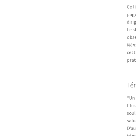
Ce l
page
diri
Le s
obse
Mémo
cett
prat
Té
“Un 
l’hi
soul
salu
D’au
témo