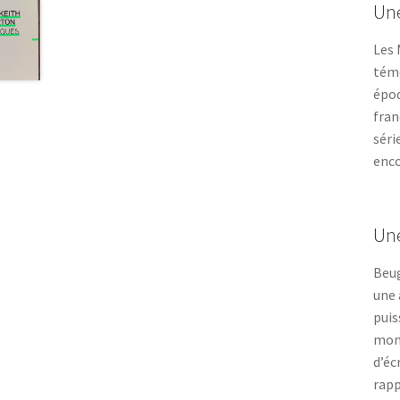
Une
Les 
témo
époq
fran
séri
enco
Un
Beug
une 
puis
mont
d’éc
rapp