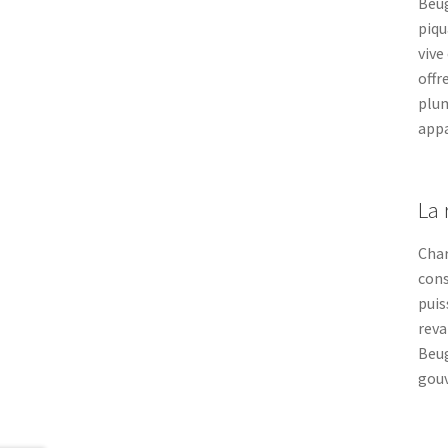
Beug
piqu
vive
offr
plum
appa
La 
Char
cons
puis
reva
Beug
gouv