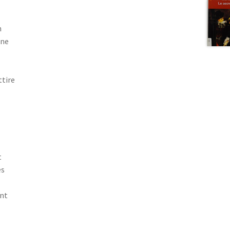
n
une
ttire
t
es
ent