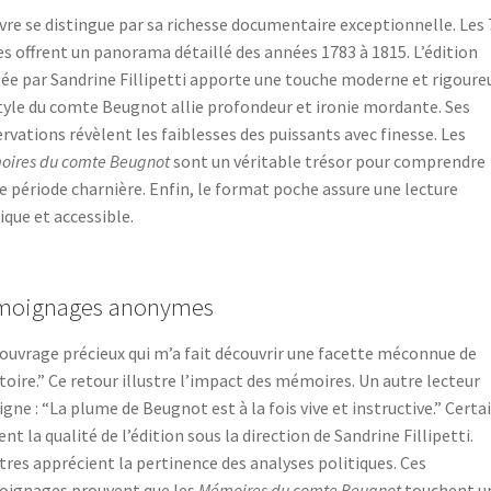
ivre se distingue par sa richesse documentaire exceptionnelle. Les
s offrent un panorama détaillé des années 1783 à 1815. L’édition
gée par Sandrine Fillipetti apporte une touche moderne et rigoure
tyle du comte Beugnot allie profondeur et ironie mordante. Ses
rvations révèlent les faiblesses des puissants avec finesse. Les
ires du comte Beugnot
sont un véritable trésor pour comprendre
e période charnière. Enfin, le format poche assure une lecture
ique et accessible.
moignages anonymes
ouvrage précieux qui m’a fait découvrir une facette méconnue de
stoire.” Ce retour illustre l’impact des mémoires. Un autre lecteur
igne : “La plume de Beugnot est à la fois vive et instructive.” Certa
ent la qualité de l’édition sous la direction de Sandrine Fillipetti.
tres apprécient la pertinence des analyses politiques. Ces
ignages prouvent que les
Mémoires du comte Beugnot
touchent u