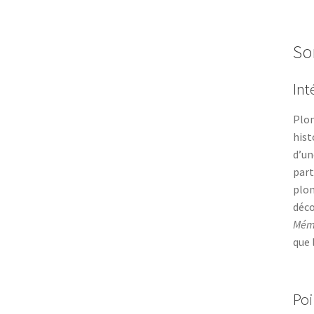
So
Int
Plon
hist
d’un
part
plon
déco
Mémo
que 
Poi