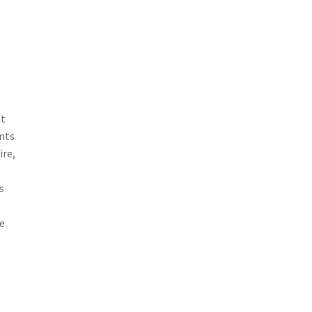
nt
nts
ire,
s
e