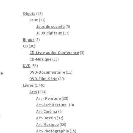
28
Objets
28
produits
22
Jeux
22
produits
5
Jeux de société
5
17
produits
JEUX digitaux
17
5
produits
Bijoux
5
36
produits
CD
36
produits
3
CD-Livre audio-Conférence
3
33
produits
CD-Musique
33
51
produits
DVD
51
produits
11
DVD-Documentaire
11
ue
39
produits
DVD-Film-Série
39
1740
produits
Livres
1740
produits
214
Arts
214
produits
32
Art - Peinture
32
produits
19
Art-Architecture
19
6
produits
Art-Cinéma
6
t
produits
32
Art-Dessin
32
produits
86
Art-Musique
86
produits
15
Art-Photographie
15