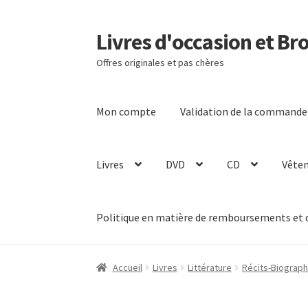
Livres d'occasion et Br
Aller
Aller
à
au
Offres originales et pas chères
la
contenu
navigation
Mon compte
Validation de la commande
Livres
DVD
CD
Vête
Politique en matière de remboursements et 
Accueil
Livres
Littérature
Récits-Biograph