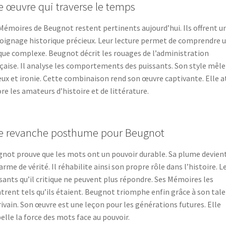
 œuvre qui traverse le temps
Mémoires de Beugnot restent pertinents aujourd’hui. Ils offrent u
ignage historique précieux. Leur lecture permet de comprendre 
ue complexe. Beugnot décrit les rouages de l’administration
çaise. Il analyse les comportements des puissants. Son style mêle
eux et ironie. Cette combinaison rend son œuvre captivante. Elle a
re les amateurs d’histoire et de littérature.
e revanche posthume pour Beugnot
not prouve que les mots ont un pouvoir durable. Sa plume devien
arme de vérité. Il réhabilite ainsi son propre rôle dans l’histoire. L
sants qu’il critique ne peuvent plus répondre. Ses Mémoires les
rent tels qu’ils étaient. Beugnot triomphe enfin grâce à son tal
rivain. Son œuvre est une leçon pour les générations futures. Elle
elle la force des mots face au pouvoir.