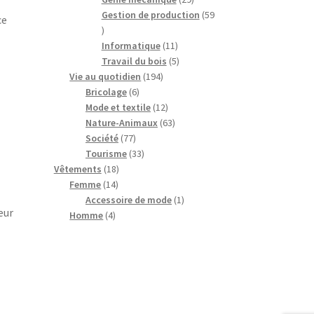
produits
Gestion de production
59
ce
59
produits
11
Informatique
11
produits
5
Travail du bois
5
194
produits
Vie au quotidien
194
6
produits
Bricolage
6
produits
12
Mode et textile
12
produits
63
Nature-Animaux
63
77
produits
Société
77
produits
33
Tourisme
33
18
produits
Vêtements
18
14
produits
Femme
14
produits
1
Accessoire de mode
1
eur
4
produit
Homme
4
produits