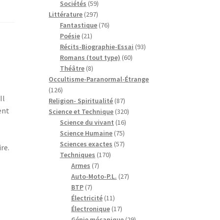
59
produits
Sociétés
59
297
produits
Littérature
297
produits
76
Fantastique
76
21
produits
Poésie
21
produits
93
Récits-Biographie-Essai
93
60
produits
Romans (tout type)
60
8
produits
Théâtre
8
produits
Occultisme-Paranormal-Étrange
126
126
Il
produits
87
Religion- Spiritualité
87
ent
produits
320
Science et Technique
320
16
produits
Science du vivant
16
75
produits
Science Humaine
75
produits
57
Sciences exactes
57
re.
170
produits
Techniques
170
7
produits
Armes
7
produits
27
Auto-Moto-P.L.
27
7
produits
BTP
7
produits
11
Électricité
11
produits
17
Électronique
17
produits
29
Génie mécanique
29