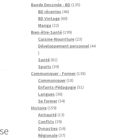
produits
135
Bande Dessinée - BD
135
46
produits
BD récentes
46
60
produits
BD Vintage
60
22
produits
Manga
22
produits
199
Bien-être-Santé
199
produits
23
Cuisine-Nourriture
23
produits
Développement personnel
44
44
produits
81
Santé
81
produits
39
Sports
39
produits
138
Communiquer - Former
138
18
produits
Communiquer
18
produits
51
Enfants-Pédagogie
51
36
produits
Langues
36
produits
34
Se former
34
159
produits
Histoire
159
produits
13
Antiquité
13
39
produits
Conflits
39
ise
produits
16
Dynasties
16
37
produits
Régionale
37