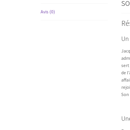
so
Avis (0)
Ré
Un 
Jacq
admi
sert
de l
affa
rejo
Son 
Une