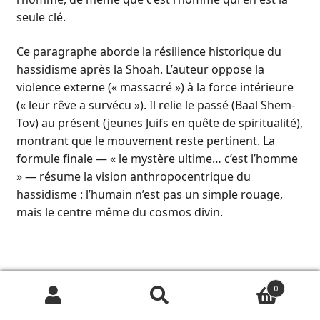
seule clé.
Ce paragraphe aborde la résilience historique du
hassidisme après la Shoah. L’auteur oppose la
violence externe (« massacré ») à la force intérieure
(« leur rêve a survécu »). Il relie le passé (Baal Shem-
Tov) au présent (jeunes Juifs en quête de spiritualité),
montrant que le mouvement reste pertinent. La
formule finale — « le mystère ultime… c’est l’homme
» — résume la vision anthropocentrique du
hassidisme : l’humain n’est pas un simple rouage,
mais le centre même du cosmos divin.
Récit comme acte de
0
transmission et de création
Recherche
Recherche