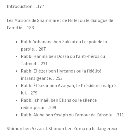
Introduction…177
Les Maisons de Shammaï et de Hillel ou le dialogue de
l’amitié…183
Rabbi Yohanana ben Zakkai ou l’espoir de la
parole…207
Rabbi Hanina ben Dossa ou l’anti-héros du
Talmud…231
Rabbi Éliézer ben Hyrcanos ou la fidélité
intransigeante…253
Rabbi Éléazar ben Azaryah, le Président malgré
lui…279
Rabbi Ishmaël ben Élisha ou le silence
rédempteur…299
Rabbi Akiba ben Yoseph ou l’amour de l’absolu…311
Shimon ben Azzaï et Shimon ben Zoma ou le dangereux