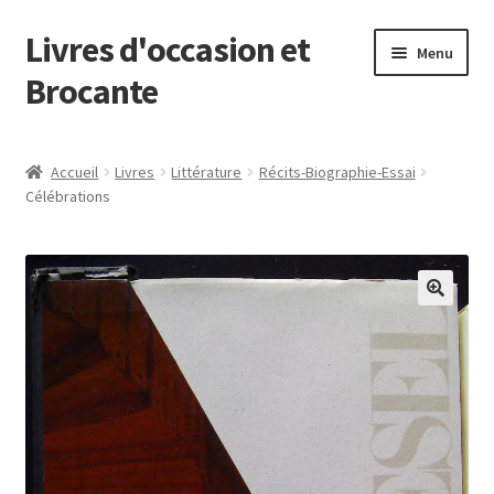
Livres d'occasion et
Aller
Aller
Menu
à
au
Brocante
la
contenu
navigation
Panier
Accueil
Livres
Littérature
Récits-Biographie-Essai
Célébrations