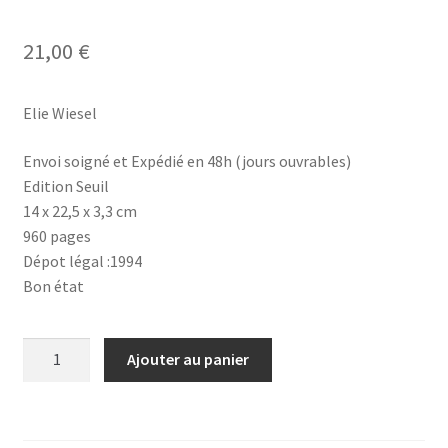
21,00
€
Elie Wiesel
Envoi soigné et Expédié en 48h (jours ouvrables)
Edition Seuil
14 x 22,5 x 3,3 cm
960 pages
Dépot légal :1994
Bon état
quantité
Ajouter au panier
de
Célébrations