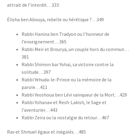
attrait de l’interdit…333
Élisha ben Abouya, rebelle ou hérétique ?…349
Rabbi Hanina ben Tradyon ou l’honneur de
l’enseignement…365
Rabbi Meir et Brourya, un couple hors du commun…
381
Rabbi Shimon bar Yohaï, sa victoire contre la
solitude…397
Rabbi Yehuda-le-Prince ou la mémoire de la
parole…411
Rabbi Yeoshoua ben Lévi vainqueur de la Mort…429
Rabbi Yohanан et Resh-Lakish, le Sage et
l’aventurier…443
Rabbi Zeira ou la nostalgie du retour…467
Rav et Shmuel égaux et inégalés…485