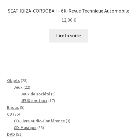
SEAT IBIZA-CORDOBA I – 6K-Revue Technique Automobile
12,00
€
Lire la suite
28
Objets
28
produits
22
Jeux
22
produits
5
Jeux de société
5
17
produits
JEUX digitaux
17
5
produits
Bijoux
5
36
produits
CD
36
produits
3
CD-Livre audio-Conférence
3
33
produits
CD-Musique
33
51
produits
DVD
51