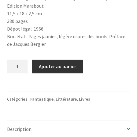
Edition Marabout
11,5 x 18 x 2,5 cm
380 pages
Dépot légal :1966
Bon état : Pages jaunies, légère usures des bords. Préface
de Jacques Bergier
quantité
Ajouter au panier
de
Nouvelles
de
l'Anti-
Catégories :
Fantastique
,
Littérature
,
Livres
monde
Description