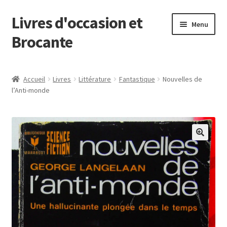
Livres d'occasion et
Aller
Aller
Menu
à
au
Brocante
la
contenu
navigation
Panier
Accueil
Livres
Littérature
Fantastique
Nouvelles de
l’Anti-monde