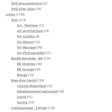
produits
11
DVD-Documentaire
11
39
produits
DVD-Film-Série
39
1740
produits
Livres
1740
produits
214
Arts
214
produits
32
Art - Peinture
32
produits
19
Art-Architecture
19
6
produits
Art-Cinéma
6
produits
32
Art-Dessin
32
produits
86
Art-Musique
86
produits
15
Art-Photographie
15
produits
135
Bande Dessinée - BD
135
46
produits
BD récentes
46
60
produits
BD Vintage
60
22
produits
Manga
22
produits
199
Bien-être-Santé
199
produits
23
Cuisine-Nourriture
23
produits
44
Développement personnel
44
81
produits
Santé
81
produits
39
Sports
39
produits
138
Communiquer - Former
138