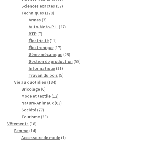
produits
57
Sciences exactes
57
170
produits
Techniques
170
7
produits
Armes
7
produits
27
Auto-Moto-P.L.
27
7
produits
BTP
7
produits
11
Électricité
11
produits
17
Électronique
17
produits
29
Génie mécanique
29
produits
59
Gestion de production
59
11
produits
Informatique
11
produits
5
Travail du bois
5
194
produits
Vie au quotidien
194
6
produits
Bricolage
6
produits
12
Mode et textile
12
produits
63
Nature-Animaux
63
77
produits
Société
77
produits
33
Tourisme
33
18
produits
Vêtements
18
14
produits
Femme
14
produits
1
Accessoire de mode
1