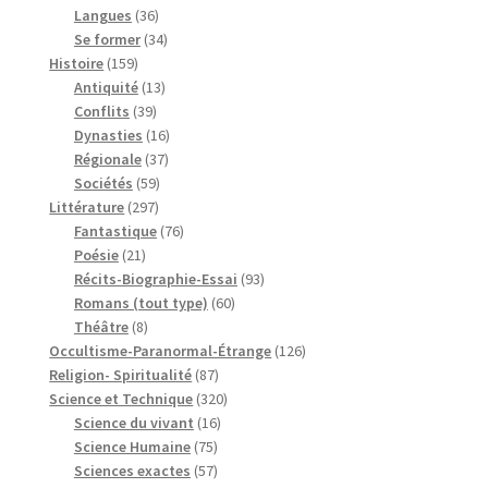
36
produits
Langues
36
produits
34
Se former
34
159
produits
Histoire
159
produits
13
Antiquité
13
39
produits
Conflits
39
produits
16
Dynasties
16
37
produits
Régionale
37
59
produits
Sociétés
59
297
produits
Littérature
297
produits
76
Fantastique
76
21
produits
Poésie
21
produits
93
Récits-Biographie-Essai
93
60
produits
Romans (tout type)
60
8
produits
Théâtre
8
produits
126
Occultisme-Paranormal-Étrange
126
87
produits
Religion- Spiritualité
87
produits
320
Science et Technique
320
16
produits
Science du vivant
16
75
produits
Science Humaine
75
produits
57
Sciences exactes
57