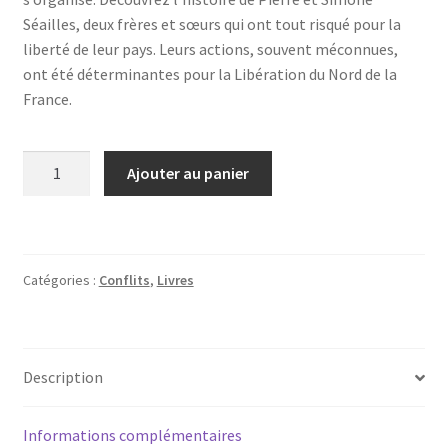
Séailles, deux frères et sœurs qui ont tout risqué pour la
liberté de leur pays. Leurs actions, souvent méconnues,
ont été déterminantes pour la Libération du Nord de la
France.
quantité
Ajouter au panier
de
De
Sylvestre-
Farmer
Catégories :
Conflits
,
Livres
à
Libre
Résistance
Description
Informations complémentaires