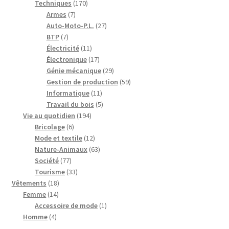
170
produits
Techniques
170
7
produits
Armes
7
produits
27
Auto-Moto-P.L.
27
7
produits
BTP
7
produits
11
Électricité
11
produits
17
Électronique
17
produits
29
Génie mécanique
29
produits
59
Gestion de production
59
11
produits
Informatique
11
produits
5
Travail du bois
5
194
produits
Vie au quotidien
194
6
produits
Bricolage
6
produits
12
Mode et textile
12
produits
63
Nature-Animaux
63
77
produits
Société
77
produits
33
Tourisme
33
18
produits
Vêtements
18
14
produits
Femme
14
produits
1
Accessoire de mode
1
4
produit
Homme
4
produits