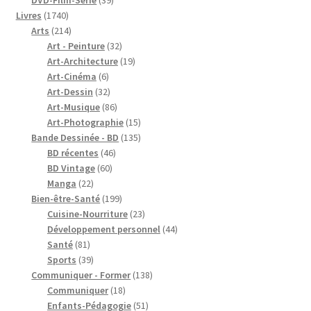
1740
produits
Livres
1740
produits
214
Arts
214
produits
32
Art - Peinture
32
produits
19
Art-Architecture
19
6
produits
Art-Cinéma
6
produits
32
Art-Dessin
32
produits
86
Art-Musique
86
produits
15
Art-Photographie
15
produits
135
Bande Dessinée - BD
135
46
produits
BD récentes
46
60
produits
BD Vintage
60
22
produits
Manga
22
produits
199
Bien-être-Santé
199
produits
23
Cuisine-Nourriture
23
produits
44
Développement personnel
44
81
produits
Santé
81
produits
39
Sports
39
produits
138
Communiquer - Former
138
18
produits
Communiquer
18
produits
51
Enfants-Pédagogie
51