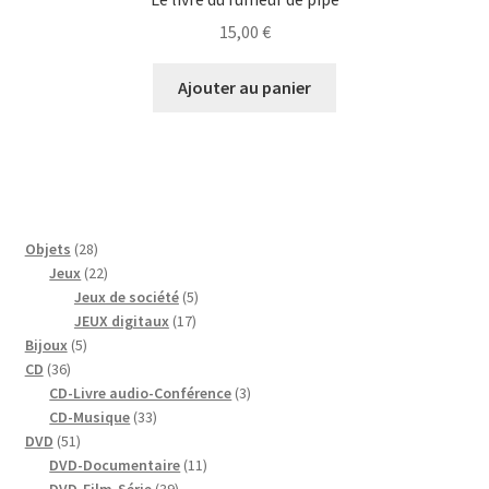
15,00
€
Ajouter au panier
28
Objets
28
produits
22
Jeux
22
produits
5
Jeux de société
5
17
produits
JEUX digitaux
17
5
produits
Bijoux
5
36
produits
CD
36
produits
3
CD-Livre audio-Conférence
3
33
produits
CD-Musique
33
51
produits
DVD
51
produits
11
DVD-Documentaire
11
39
produits
DVD-Film-Série
39