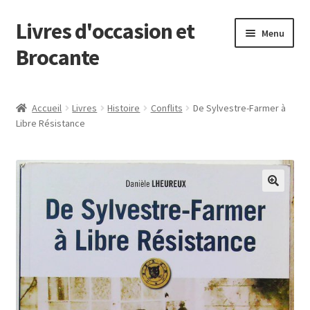
Livres d'occasion et
Aller
Aller
Menu
à
au
Brocante
la
contenu
navigation
Panier
Accueil
Livres
Histoire
Conflits
De Sylvestre-Farmer à
Libre Résistance