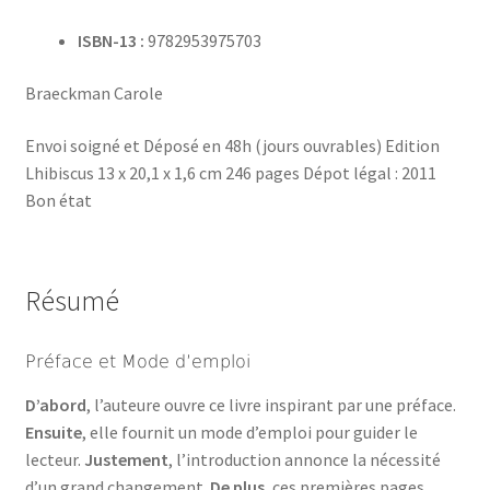
ISBN-13 :
9782953975703
Braeckman Carole
Envoi soigné et Déposé en 48h (jours ouvrables) Edition
Lhibiscus 13 x 20,1 x 1,6 cm 246 pages Dépot légal : 2011
Bon état
Résumé
Préface et Mode d’emploi
D’abord
, l’auteure ouvre ce livre inspirant par une préface.
Ensuite
, elle fournit un mode d’emploi pour guider le
lecteur.
Justement
, l’introduction annonce la nécessité
d’un grand changement.
De plus
, ces premières pages