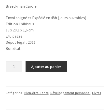
Braeckman Carole
Envoi soigné et Expédié en 48h (jours ouvrables)
Edition Lhibiscus
13 x 20,1 x 1,6 cm
246 pages
Dépot légal : 2011
Bon état
quantité
Ajouter au panier
de
Manuel
de
route
Catégories :
Bien-être-Santé
,
Développement personnel
,
Livres
vers
votre
joie