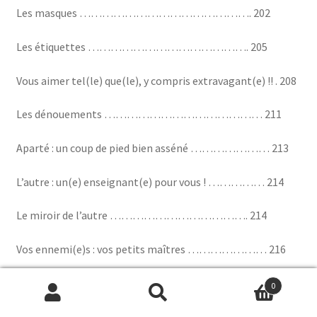
Les masques ………………………………………. 202
Les étiquettes ……………………………………. 205
Vous aimer tel(le) que(le), y compris extravagant(e) !! . 208
Les dénouements …………………………………… 211
Aparté : un coup de pied bien asséné ………………… 213
L’autre : un(e) enseignant(e) pour vous ! …………… 214
Le miroir de l’autre ………………………………. 214
Vos ennemi(e)s : vos petits maîtres ………………… 216
Aimer l’autre, votre semblable ……………………… 220
0
Recherche
Recherche
Deux images pour mieux aimer votre semblable ………….