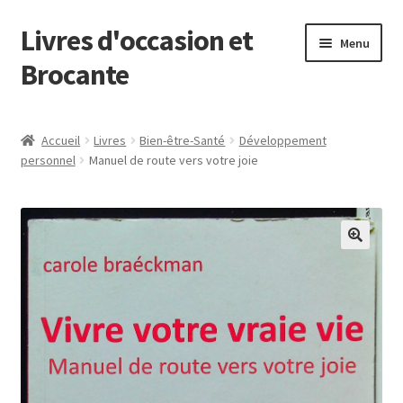
Livres d'occasion et
Aller
Aller
Menu
à
au
Brocante
la
contenu
navigation
Panier
Accueil
Livres
Bien-être-Santé
Développement
personnel
Manuel de route vers votre joie