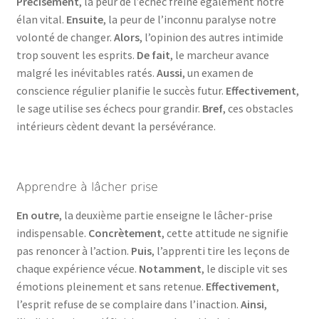
Précisément
, la peur de l’échec freine également notre
élan vital.
Ensuite
, la peur de l’inconnu paralyse notre
volonté de changer.
Alors
, l’opinion des autres intimide
trop souvent les esprits.
De fait
, le marcheur avance
malgré les inévitables ratés.
Aussi
, un examen de
conscience régulier planifie le succès futur.
Effectivement
,
le sage utilise ses échecs pour grandir.
Bref
, ces obstacles
intérieurs cèdent devant la persévérance.
Apprendre à lâcher prise
En outre
, la deuxième partie enseigne le lâcher-prise
indispensable.
Concrètement
, cette attitude ne signifie
pas renoncer à l’action.
Puis
, l’apprenti tire les leçons de
chaque expérience vécue.
Notamment
, le disciple vit ses
émotions pleinement et sans retenue.
Effectivement
,
l’esprit refuse de se complaire dans l’inaction.
Ainsi
,