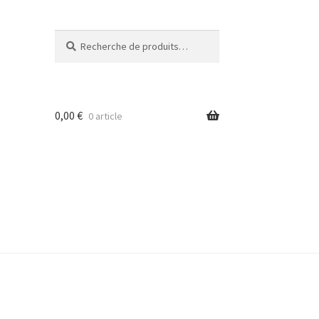
Recherche
Recherche
pour :
0,00
€
0 article