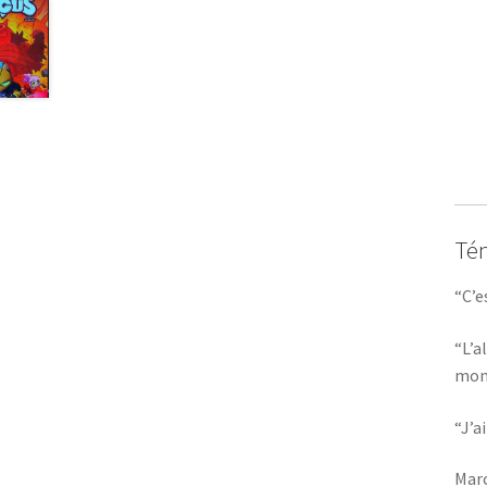
Té
“C’e
“L’a
mom
“J’a
Marc