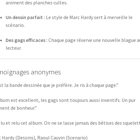
animent des planches cultes.
Un dessin parfait :
Le style de Marc Hardy sert à merveille le
scénario.
Des gags efficaces :
Chaque page réserve une nouvelle blague a
lecteur.
moignages anonymes
st la bande dessinée que je préfère. Je ris à chaque page.”
lbum est excellent, les gags sont toujours aussi inventifs. Un pur
ent de bonheur.”
i lu et relu cet album. On ne se lasse jamais des bêtises des squelett
 Hardy (Dessins), Raoul Cauvin (Scenario)