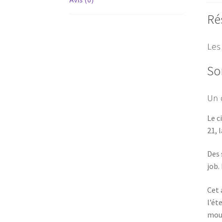
Ré
Les
So
Un 
Le c
21, 
Des 
job.
Cet 
l’ét
mour