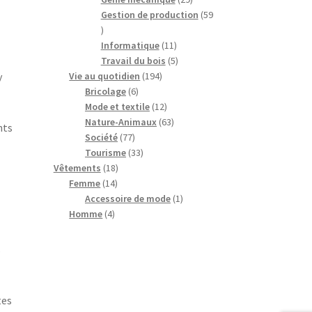
produits
Gestion de production
59
59
produits
11
Informatique
11
produits
5
Travail du bois
5
194
produits
y
Vie au quotidien
194
6
produits
Bricolage
6
produits
12
Mode et textile
12
produits
63
Nature-Animaux
63
nts
77
produits
Société
77
produits
33
Tourisme
33
18
produits
Vêtements
18
14
produits
Femme
14
produits
1
Accessoire de mode
1
4
produit
Homme
4
produits
s
tes