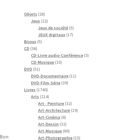
28
Objets
28
produits
22
Jeux
22
produits
5
Jeux de société
5
17
produits
JEUX digitaux
17
5
produits
Bijoux
5
36
produits
CD
36
produits
3
CD-Livre audio-Conférence
3
33
produits
CD-Musique
33
51
produits
DVD
51
produits
11
.
DVD-Documentaire
11
39
produits
DVD-Film-Série
39
1740
produits
Livres
1740
produits
214
Arts
214
produits
32
Art - Peinture
32
produits
19
Art-Architecture
19
6
produits
Art-Cinéma
6
produits
32
Art-Dessin
32
produits
86
Art-Musique
86
s Bon
produits
15
Art-Photographie
15