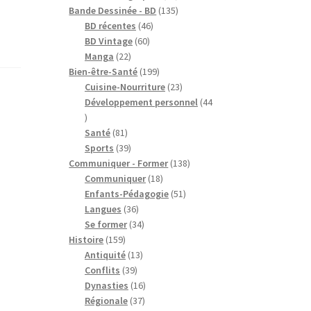
produits
135
Bande Dessinée - BD
135
46
produits
BD récentes
46
60
produits
BD Vintage
60
22
produits
Manga
22
produits
199
Bien-être-Santé
199
produits
23
Cuisine-Nourriture
23
produits
Développement personnel
44
44
produits
81
Santé
81
produits
39
Sports
39
produits
138
Communiquer - Former
138
18
produits
Communiquer
18
produits
51
Enfants-Pédagogie
51
36
produits
Langues
36
produits
34
Se former
34
159
produits
Histoire
159
produits
13
Antiquité
13
39
produits
Conflits
39
produits
16
Dynasties
16
37
produits
Régionale
37