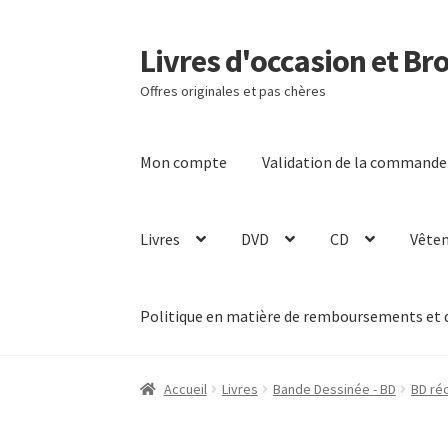
Livres d'occasion et Br
Aller
Aller
à
au
Offres originales et pas chères
la
contenu
navigation
Mon compte
Validation de la commande
Livres
DVD
CD
Vête
Politique en matière de remboursements et 
Accueil
Livres
Bande Dessinée - BD
BD ré