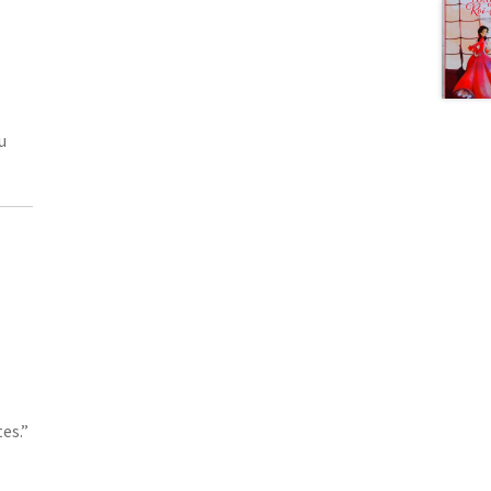
u
es.”