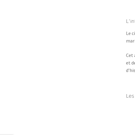
L’in
Le c
mari
Cet 
et d
d’hi
Les