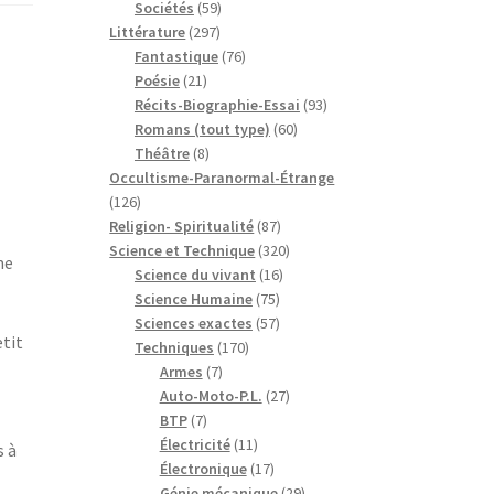
59
produits
Sociétés
59
297
produits
Littérature
297
produits
76
Fantastique
76
21
produits
Poésie
21
produits
93
Récits-Biographie-Essai
93
60
produits
Romans (tout type)
60
8
produits
Théâtre
8
produits
Occultisme-Paranormal-Étrange
126
126
produits
87
Religion- Spiritualité
87
produits
320
Science et Technique
320
me
16
produits
Science du vivant
16
75
produits
Science Humaine
75
produits
57
Sciences exactes
57
etit
170
produits
Techniques
170
7
produits
Armes
7
produits
27
Auto-Moto-P.L.
27
7
produits
BTP
7
produits
11
Électricité
11
s à
produits
17
Électronique
17
produits
29
Génie mécanique
29