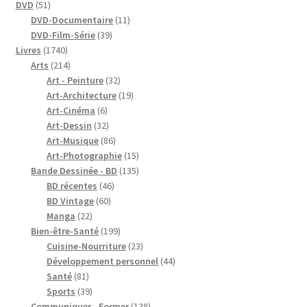
51
produits
DVD
51
produits
11
DVD-Documentaire
11
39
produits
DVD-Film-Série
39
1740
produits
Livres
1740
produits
214
Arts
214
produits
32
Art - Peinture
32
produits
19
Art-Architecture
19
6
produits
Art-Cinéma
6
produits
32
Art-Dessin
32
produits
86
Art-Musique
86
produits
15
Art-Photographie
15
produits
135
Bande Dessinée - BD
135
46
produits
BD récentes
46
60
produits
BD Vintage
60
22
produits
Manga
22
produits
199
Bien-être-Santé
199
produits
23
Cuisine-Nourriture
23
produits
44
Développement personnel
44
81
produits
Santé
81
produits
39
Sports
39
produits
138
Communiquer - Former
138