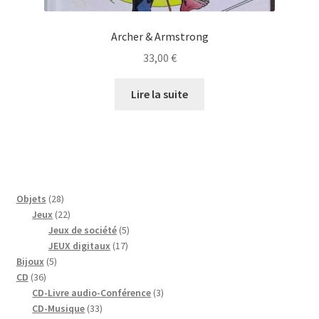
Archer & Armstrong
33,00
€
Lire la suite
28
Objets
28
produits
22
Jeux
22
produits
5
Jeux de société
5
17
produits
JEUX digitaux
17
5
produits
Bijoux
5
36
produits
CD
36
produits
3
CD-Livre audio-Conférence
3
33
produits
CD-Musique
33