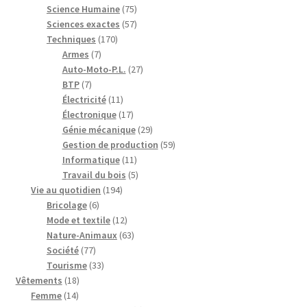
75
produits
Science Humaine
75
produits
57
Sciences exactes
57
170
produits
Techniques
170
7
produits
Armes
7
produits
27
Auto-Moto-P.L.
27
7
produits
BTP
7
produits
11
Électricité
11
produits
17
Électronique
17
produits
29
Génie mécanique
29
produits
59
Gestion de production
59
11
produits
Informatique
11
produits
5
Travail du bois
5
194
produits
Vie au quotidien
194
6
produits
Bricolage
6
produits
12
Mode et textile
12
produits
63
Nature-Animaux
63
77
produits
Société
77
produits
33
Tourisme
33
18
produits
Vêtements
18
14
produits
Femme
14