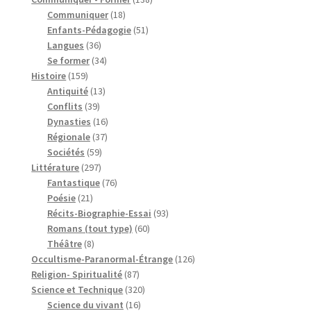
18
produits
Communiquer
18
produits
51
Enfants-Pédagogie
51
36
produits
Langues
36
produits
34
Se former
34
159
produits
Histoire
159
produits
13
Antiquité
13
39
produits
Conflits
39
produits
16
Dynasties
16
37
produits
Régionale
37
59
produits
Sociétés
59
297
produits
Littérature
297
produits
76
Fantastique
76
21
produits
Poésie
21
produits
93
Récits-Biographie-Essai
93
60
produits
Romans (tout type)
60
8
produits
Théâtre
8
produits
126
Occultisme-Paranormal-Étrange
126
87
produits
Religion- Spiritualité
87
produits
320
Science et Technique
320
16
produits
Science du vivant
16