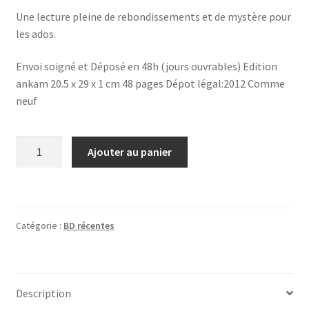
Une lecture pleine de rebondissements et de mystère pour
les ados.
Envoi soigné et Déposé en 48h (jours ouvrables) Edition
ankam 20.5 x 29 x 1 cm 48 pages Dépot légal:2012 Comme
neuf
quantité
Ajouter au panier
de
ANGUS
T02
GARDOPOLIS
Catégorie :
BD récentes
Description