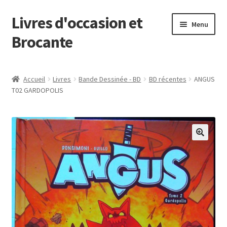
Livres d'occasion et
Aller
Aller
Menu
à
au
Brocante
la
contenu
navigation
Panier
Accueil
Livres
Bande Dessinée - BD
BD récentes
ANGUS
T02 GARDOPOLIS