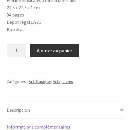
Edition Musicales Transatlantiques
21,5 x 27,5 x 1 cm
94 pages
Dépot légal :1971
Bon état
quantité
Ajouter au panier
de
Traité
d'analyse
harmonique
Catégories :
Art-Musique
,
Arts
,
Livres
Description
Informations complémentaires