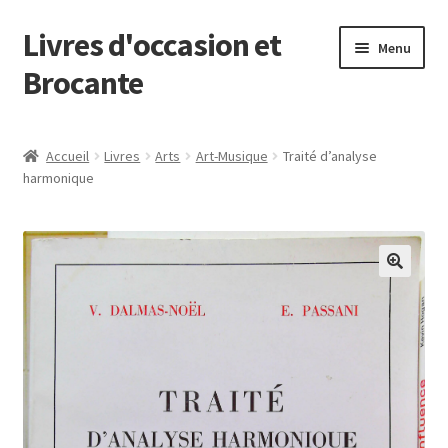
Livres d'occasion et
Aller
Aller
Menu
à
au
Brocante
la
contenu
navigation
Panier
Accueil
Livres
Arts
Art-Musique
Traité d’analyse
harmonique