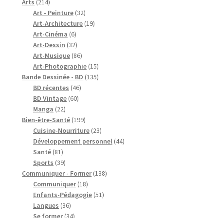
produits
214
Arts
214
produits
32
Art - Peinture
32
produits
19
Art-Architecture
19
6
produits
Art-Cinéma
6
produits
32
Art-Dessin
32
produits
86
Art-Musique
86
produits
15
Art-Photographie
15
produits
135
Bande Dessinée - BD
135
46
produits
BD récentes
46
60
produits
BD Vintage
60
22
produits
Manga
22
produits
199
Bien-être-Santé
199
produits
23
Cuisine-Nourriture
23
produits
44
Développement personnel
44
81
produits
Santé
81
produits
39
Sports
39
produits
138
Communiquer - Former
138
18
produits
Communiquer
18
produits
51
Enfants-Pédagogie
51
36
produits
Langues
36
produits
34
Se former
34