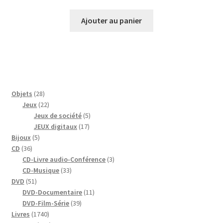
Ajouter au panier
28
Objets
28
produits
22
Jeux
22
produits
5
Jeux de société
5
17
produits
JEUX digitaux
17
5
produits
Bijoux
5
36
produits
CD
36
produits
3
CD-Livre audio-Conférence
3
33
produits
CD-Musique
33
51
produits
DVD
51
produits
11
DVD-Documentaire
11
39
produits
DVD-Film-Série
39
1740
produits
Livres
1740