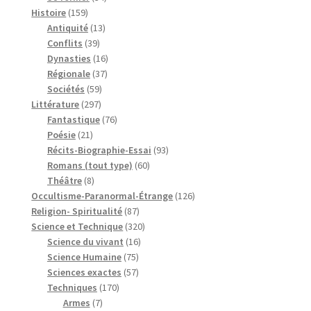
159
produits
Histoire
159
produits
13
Antiquité
13
39
produits
Conflits
39
produits
16
Dynasties
16
37
produits
Régionale
37
59
produits
Sociétés
59
297
produits
Littérature
297
produits
76
Fantastique
76
21
produits
Poésie
21
produits
93
Récits-Biographie-Essai
93
60
produits
Romans (tout type)
60
8
produits
Théâtre
8
produits
126
Occultisme-Paranormal-Étrange
126
87
produits
Religion- Spiritualité
87
produits
320
Science et Technique
320
16
produits
Science du vivant
16
75
produits
Science Humaine
75
produits
57
Sciences exactes
57
170
produits
Techniques
170
7
produits
Armes
7