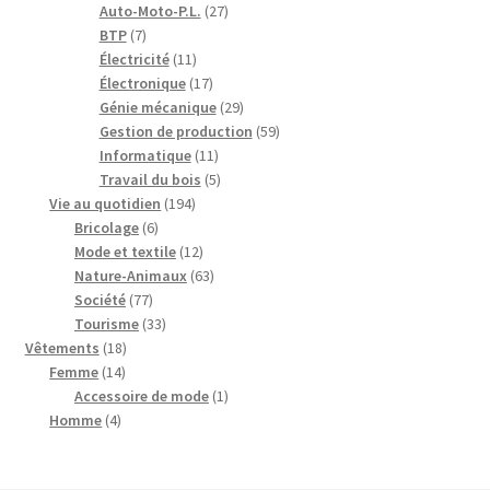
produits
27
Auto-Moto-P.L.
27
7
produits
BTP
7
produits
11
Électricité
11
produits
17
Électronique
17
produits
29
Génie mécanique
29
produits
59
Gestion de production
59
11
produits
Informatique
11
produits
5
Travail du bois
5
194
produits
Vie au quotidien
194
6
produits
Bricolage
6
produits
12
Mode et textile
12
produits
63
Nature-Animaux
63
77
produits
Société
77
produits
33
Tourisme
33
18
produits
Vêtements
18
14
produits
Femme
14
produits
1
Accessoire de mode
1
4
produit
Homme
4
produits