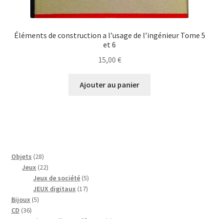
Éléments de construction a l’usage de l’ingénieur Tome 5
et 6
15,00
€
Ajouter au panier
28
Objets
28
produits
22
Jeux
22
produits
5
Jeux de société
5
17
produits
JEUX digitaux
17
5
produits
Bijoux
5
36
produits
CD
36