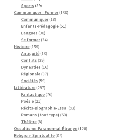
produits
39
Sports
39
produits
138
Communiquer - Former
138
18
produits
Communiquer
18
produits
51
Enfants-Pédagogie
51
36
produits
Langues
36
produits
34
Se former
34
159
produits
Histoire
159
produits
13
Antiquité
13
39
produits
Conflits
39
produits
16
Dynasties
16
37
produits
Régionale
37
59
produits
Sociétés
59
297
produits
Littérature
297
produits
76
Fantastique
76
21
produits
Poésie
21
produits
93
Récits-Biographie-Essai
93
60
produits
Romans (tout type)
60
8
produits
Théâtre
8
produits
126
Occultisme-Paranormal-Étrange
126
87
produits
Religion- Spiritualité
87