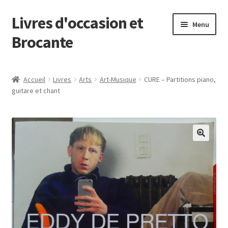
Livres d'occasion et
Aller
Aller
Menu
à
au
Brocante
la
contenu
navigation
Panier
Accueil
Livres
Arts
Art-Musique
CURE – Partitions piano,
guitare et chant