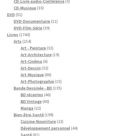
produits
3
CD-Livre audio-Conférence
3
33
produits
CD-Musique
33
51
produits
DVD
51
produits
11
DVD-Documentaire
11
39
produits
DVD-Film-Série
39
1740
produits
Livres
1740
produits
214
Arts
214
produits
32
Art - Peinture
32
produits
19
Art-Architecture
19
6
produits
Art-Cinéma
6
produits
32
Art-Dessin
32
produits
86
Art-Musique
86
produits
15
Art-Photographie
15
produits
135
Bande Dessinée - BD
135
46
produits
BD récentes
46
60
produits
BD Vintage
60
22
produits
Manga
22
produits
199
Bien-être-Santé
199
produits
23
Cuisine-Nourriture
23
produits
44
Développement personnel
44
81
produits
Santé
81