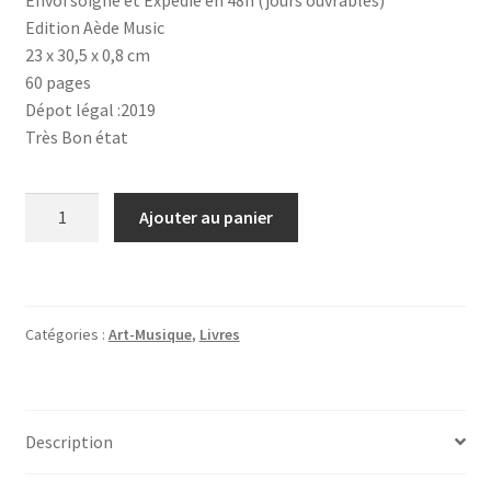
Edition Aède Music
23 x 30,5 x 0,8 cm
60 pages
Dépot légal :2019
Très Bon état
quantité
Ajouter au panier
de
CURE
-
Partitions
Catégories :
Art-Musique
,
Livres
piano,
guitare
et
chant
Description