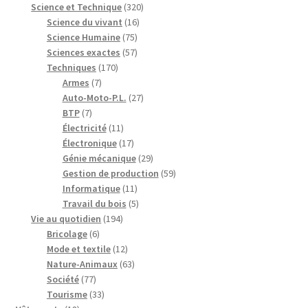
produits
320
Science et Technique
320
16
produits
Science du vivant
16
75
produits
Science Humaine
75
produits
57
Sciences exactes
57
170
produits
Techniques
170
7
produits
Armes
7
produits
27
Auto-Moto-P.L.
27
7
produits
BTP
7
produits
11
Électricité
11
produits
17
Électronique
17
produits
29
Génie mécanique
29
produits
59
Gestion de production
59
11
produits
Informatique
11
produits
5
Travail du bois
5
194
produits
Vie au quotidien
194
6
produits
Bricolage
6
produits
12
Mode et textile
12
produits
63
Nature-Animaux
63
77
produits
Société
77
produits
33
Tourisme
33