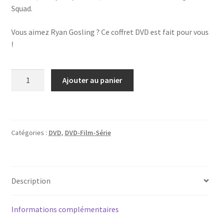
Squad.
Vous aimez Ryan Gosling ? Ce coffret DVD est fait pour vous
!
quantité
Ajouter au panier
de
La
Collection
Ryan
Catégories :
DVD
,
DVD-Film-Série
Gosling
(Titres
en
description)
Description
Informations complémentaires