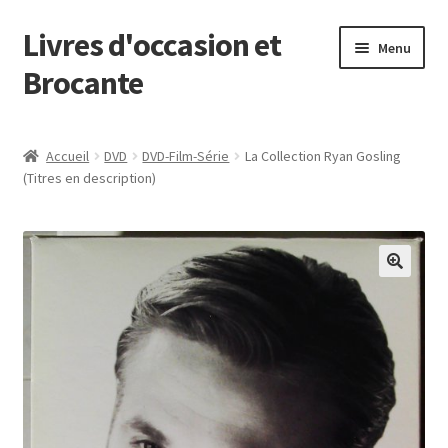
Livres d'occasion et
Aller
Aller
Menu
à
au
Brocante
la
contenu
navigation
Panier
Accueil
DVD
DVD-Film-Série
La Collection Ryan Gosling
(Titres en description)