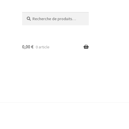
Recherche
Recherche
pour :
0,00
€
0 article