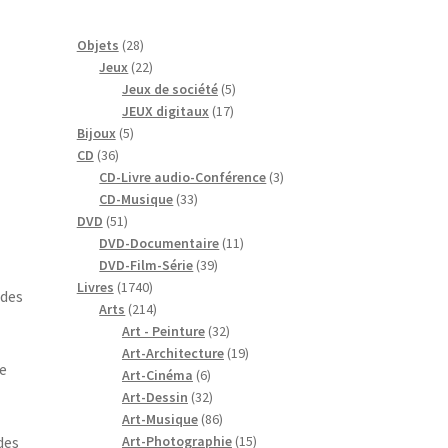
28
Objets
28
produits
22
Jeux
22
produits
5
Jeux de société
5
17
produits
JEUX digitaux
17
5
produits
Bijoux
5
36
produits
CD
36
produits
3
CD-Livre audio-Conférence
3
33
produits
CD-Musique
33
51
produits
DVD
51
produits
11
DVD-Documentaire
11
39
produits
DVD-Film-Série
39
1740
produits
Livres
1740
 des
produits
214
Arts
214
produits
32
Art - Peinture
32
produits
19
Art-Architecture
19
de
6
produits
Art-Cinéma
6
produits
32
Art-Dessin
32
produits
86
Art-Musique
86
produits
15
des
Art-Photographie
15