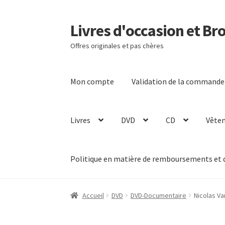
Livres d'occasion et Br
Aller
Aller
à
au
Offres originales et pas chères
la
contenu
navigation
Mon compte
Validation de la commande
Livres
DVD
CD
Vête
Politique en matière de remboursements et 
Accueil
DVD
DVD-Documentaire
Nicolas Va