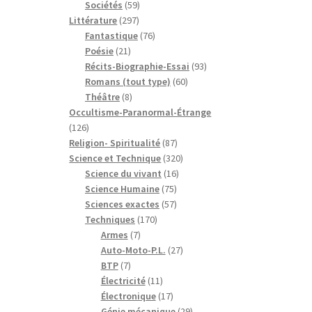
59
produits
Sociétés
59
297
produits
Littérature
297
produits
76
Fantastique
76
21
produits
Poésie
21
produits
93
Récits-Biographie-Essai
93
60
produits
Romans (tout type)
60
8
produits
Théâtre
8
produits
Occultisme-Paranormal-Étrange
126
126
produits
87
Religion- Spiritualité
87
produits
320
Science et Technique
320
16
produits
Science du vivant
16
75
produits
Science Humaine
75
produits
57
Sciences exactes
57
170
produits
Techniques
170
7
produits
Armes
7
produits
27
Auto-Moto-P.L.
27
7
produits
BTP
7
produits
11
Électricité
11
produits
17
Électronique
17
produits
29
Génie mécanique
29