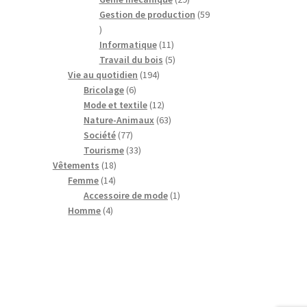
produits
Gestion de production
59
59
produits
11
Informatique
11
produits
5
Travail du bois
5
194
produits
Vie au quotidien
194
6
produits
Bricolage
6
produits
12
Mode et textile
12
produits
63
Nature-Animaux
63
77
produits
Société
77
produits
33
Tourisme
33
18
produits
Vêtements
18
14
produits
Femme
14
produits
1
Accessoire de mode
1
4
produit
Homme
4
produits