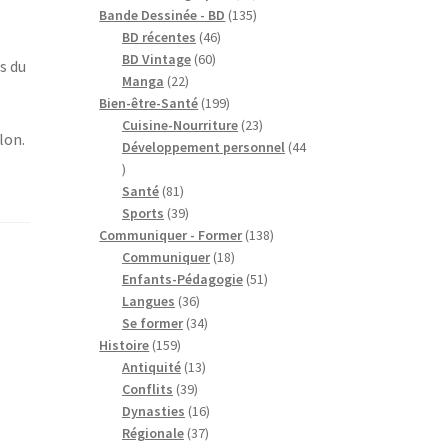
produits
135
Bande Dessinée - BD
135
46
produits
BD récentes
46
60
produits
BD Vintage
60
s du
22
produits
Manga
22
produits
199
Bien-être-Santé
199
produits
23
Cuisine-Nourriture
23
lon.
produits
Développement personnel
44
44
produits
81
Santé
81
produits
39
Sports
39
produits
138
Communiquer - Former
138
18
produits
Communiquer
18
produits
51
Enfants-Pédagogie
51
36
produits
Langues
36
produits
34
Se former
34
159
produits
Histoire
159
produits
13
Antiquité
13
39
produits
Conflits
39
produits
16
Dynasties
16
37
produits
Régionale
37