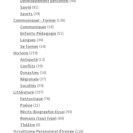
produits
44
Développement personnel
44
81
produits
Santé
81
produits
39
Sports
39
produits
138
Communiquer - Former
138
18
produits
Communiquer
18
produits
51
Enfants-Pédagogie
51
36
produits
Langues
36
produits
34
Se former
34
159
produits
Histoire
159
produits
13
Antiquité
13
39
produits
Conflits
39
produits
16
Dynasties
16
37
produits
Régionale
37
59
produits
Sociétés
59
297
produits
Littérature
297
produits
76
Fantastique
76
21
produits
Poésie
21
produits
93
Récits-Biographie-Essai
93
60
produits
Romans (tout type)
60
8
produits
Théâtre
8
produits
126
Occultisme-Paranormal-Étrange
126