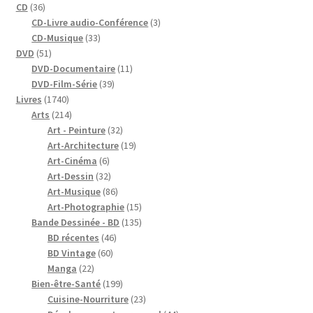
36
produits
CD
36
produits
3
CD-Livre audio-Conférence
3
33
produits
CD-Musique
33
51
produits
DVD
51
produits
11
DVD-Documentaire
11
39
produits
DVD-Film-Série
39
1740
produits
Livres
1740
produits
214
Arts
214
produits
32
Art - Peinture
32
produits
19
Art-Architecture
19
6
produits
Art-Cinéma
6
produits
32
Art-Dessin
32
produits
86
Art-Musique
86
produits
15
Art-Photographie
15
produits
135
Bande Dessinée - BD
135
46
produits
BD récentes
46
60
produits
BD Vintage
60
22
produits
Manga
22
produits
199
Bien-être-Santé
199
produits
23
Cuisine-Nourriture
23