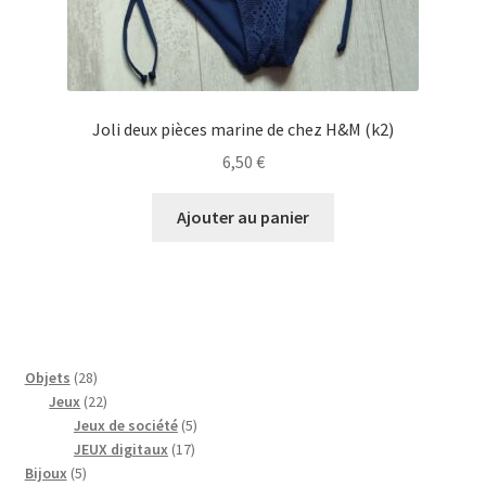
Joli deux pièces marine de chez H&M (k2)
6,50
€
Ajouter au panier
28
Objets
28
produits
22
Jeux
22
produits
5
Jeux de société
5
17
produits
JEUX digitaux
17
5
produits
Bijoux
5