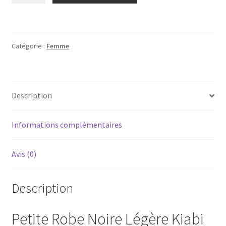
Petite
robe
noire
Catégorie :
Femme
légère
de
chez
Kiabi
Description
Woman
(4*)
Informations complémentaires
Avis (0)
Description
Petite Robe Noire Légère Kiabi