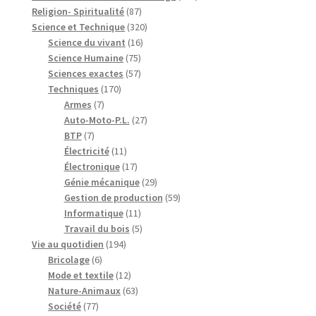
87
produits
Religion- Spiritualité
87
produits
320
Science et Technique
320
16
produits
Science du vivant
16
75
produits
Science Humaine
75
produits
57
Sciences exactes
57
170
produits
Techniques
170
7
produits
Armes
7
produits
27
Auto-Moto-P.L.
27
7
produits
BTP
7
produits
11
Électricité
11
produits
17
Électronique
17
produits
29
Génie mécanique
29
produits
59
Gestion de production
59
11
produits
Informatique
11
produits
5
Travail du bois
5
194
produits
Vie au quotidien
194
6
produits
Bricolage
6
produits
12
Mode et textile
12
produits
63
Nature-Animaux
63
77
produits
Société
77