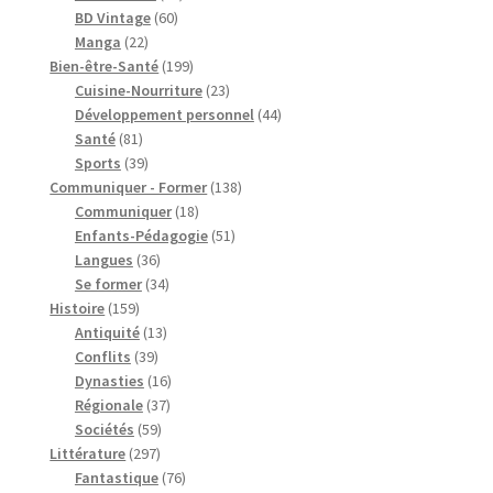
60
produits
BD Vintage
60
22
produits
Manga
22
produits
199
Bien-être-Santé
199
produits
23
Cuisine-Nourriture
23
produits
44
Développement personnel
44
81
produits
Santé
81
produits
39
Sports
39
produits
138
Communiquer - Former
138
18
produits
Communiquer
18
produits
51
Enfants-Pédagogie
51
36
produits
Langues
36
produits
34
Se former
34
159
produits
Histoire
159
produits
13
Antiquité
13
39
produits
Conflits
39
produits
16
Dynasties
16
37
produits
Régionale
37
59
produits
Sociétés
59
297
produits
Littérature
297
produits
76
Fantastique
76