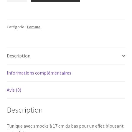
Jolie
tunique
légère
Catégorie :
Femme
et
transparente
MS
mode
Description
(f2)
Informations complémentaires
Avis (0)
Description
Tunique avec smocks à 17 cm du bas pour un effet blousant.