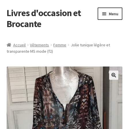
Livres d'occasion et
Aller
Aller
Menu
à
au
Brocante
la
contenu
navigation
Panier
Accueil
Vêtements
Femme
Jolie tunique légère et
transparente MS mode (f2)