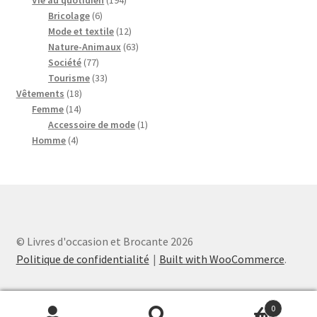
Vie au quotidien
194
6
produits
Bricolage
6
produits
12
Mode et textile
12
produits
63
Nature-Animaux
63
77
produits
Société
77
produits
33
Tourisme
33
18
produits
Vêtements
18
14
produits
Femme
14
produits
1
Accessoire de mode
1
4
produit
Homme
4
produits
© Livres d'occasion et Brocante 2026
Politique de confidentialité
Built with WooCommerce
.
0