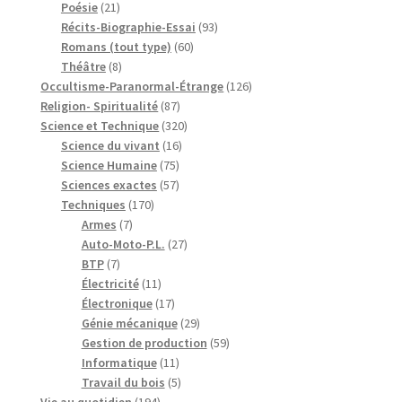
21
produits
Poésie
21
produits
93
Récits-Biographie-Essai
93
60
produits
Romans (tout type)
60
8
produits
Théâtre
8
produits
126
Occultisme-Paranormal-Étrange
126
87
produits
Religion- Spiritualité
87
produits
320
Science et Technique
320
16
produits
Science du vivant
16
75
produits
Science Humaine
75
produits
57
Sciences exactes
57
170
produits
Techniques
170
7
produits
Armes
7
produits
27
Auto-Moto-P.L.
27
7
produits
BTP
7
produits
11
Électricité
11
produits
17
Électronique
17
produits
29
Génie mécanique
29
produits
59
Gestion de production
59
11
produits
Informatique
11
produits
5
Travail du bois
5
194
produits