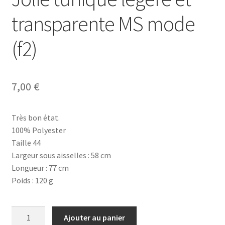
transparente MS mode
(f2)
7,00
€
Très bon état.
100% Polyester
Taille 44
Largeur sous aisselles : 58 cm
Longueur : 77 cm
Poids : 120 g
quantité
Ajouter au panier
de