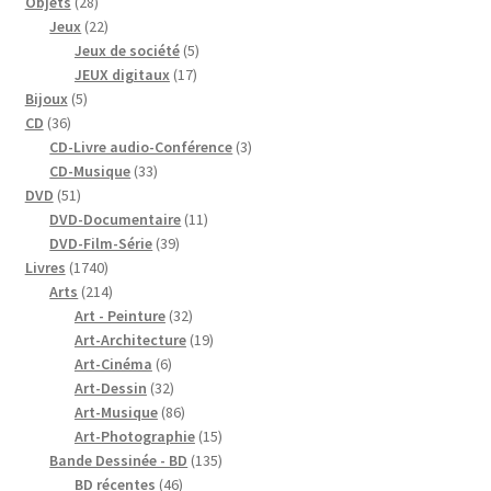
28
Objets
28
produits
22
Jeux
22
produits
5
Jeux de société
5
17
produits
JEUX digitaux
17
5
produits
Bijoux
5
36
produits
CD
36
produits
3
CD-Livre audio-Conférence
3
33
produits
CD-Musique
33
51
produits
DVD
51
produits
11
DVD-Documentaire
11
39
produits
DVD-Film-Série
39
1740
produits
Livres
1740
produits
214
Arts
214
produits
32
Art - Peinture
32
produits
19
Art-Architecture
19
6
produits
Art-Cinéma
6
produits
32
Art-Dessin
32
produits
86
Art-Musique
86
produits
15
Art-Photographie
15
produits
135
Bande Dessinée - BD
135
46
produits
BD récentes
46