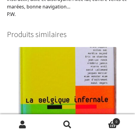
marées, bonne navigation…
P.W.
Produits similaires
0
Recherche
Recherche