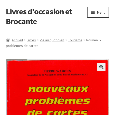
Livres d'occasion et
Aller
Aller
Menu
à
au
Brocante
la
contenu
navigation
Panier
Accueil
Livres
Vie au quotidien
Tourisme
Nouveaux
problèmes de cartes