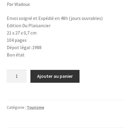
Par Wadoux
Envoi soigné et Expédié en 48h (jours ouvrables)
Edition Du Plaisancier
21 x 27 x 0,7 cm
104 pages
Dépot légal :1988
Bon état
quantité
Ajouter au panier
de
Nouveaux
problèmes
de
Catégorie :
Tourisme
cartes