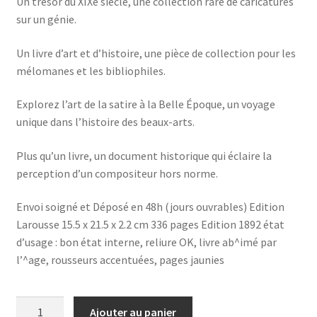
Un trésor du XIXe siècle, une collection rare de caricatures
sur un génie.
Un livre d’art et d’histoire, une pièce de collection pour les
mélomanes et les bibliophiles.
Explorez l’art de la satire à la Belle Époque, un voyage
unique dans l’histoire des beaux-arts.
Plus qu’un livre, un document historique qui éclaire la
perception d’un compositeur hors norme.
Envoi soigné et Déposé en 48h (jours ouvrables) Edition
Larousse 15.5 x 21.5 x 2.2 cm 336 pages Edition 1892 état
d’usage : bon état interne, reliure OK, livre ab^imé par
l’^age, rousseurs accentuées, pages jaunies
quantité
Ajouter au panier