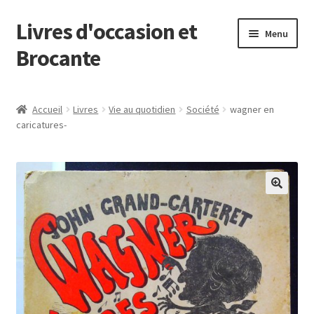
Livres d'occasion et
Aller
Aller
Menu
à
au
Brocante
la
contenu
navigation
Panier
Accueil
Livres
Vie au quotidien
Société
wagner en
caricatures-