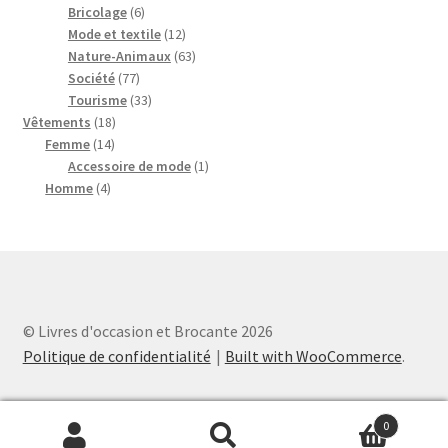
6
produits
Bricolage
6
produits
12
Mode et textile
12
produits
63
Nature-Animaux
63
77
produits
Société
77
produits
33
Tourisme
33
18
produits
Vêtements
18
14
produits
Femme
14
produits
1
Accessoire de mode
1
4
produit
Homme
4
produits
© Livres d'occasion et Brocante 2026
Politique de confidentialité
Built with WooCommerce
.
0