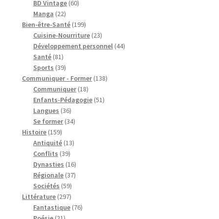
60
produits
BD Vintage
60
22
produits
Manga
22
produits
199
Bien-être-Santé
199
produits
23
Cuisine-Nourriture
23
produits
44
Développement personnel
44
81
produits
Santé
81
produits
39
Sports
39
produits
138
Communiquer - Former
138
18
produits
Communiquer
18
produits
51
Enfants-Pédagogie
51
36
produits
Langues
36
produits
34
Se former
34
159
produits
Histoire
159
produits
13
Antiquité
13
39
produits
Conflits
39
produits
16
Dynasties
16
37
produits
Régionale
37
59
produits
Sociétés
59
297
produits
Littérature
297
produits
76
Fantastique
76
21
produits
Poésie
21