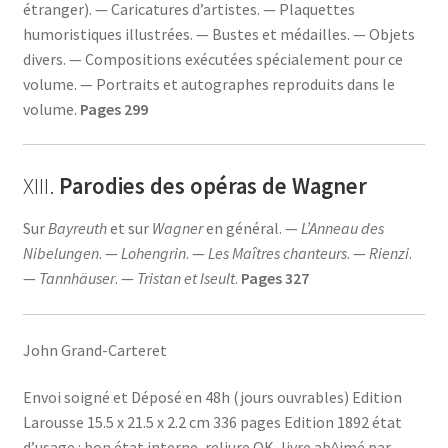
étranger). — Caricatures d’artistes. — Plaquettes
humoristiques illustrées. — Bustes et médailles. — Objets
divers. — Compositions exécutées spécialement pour ce
volume. — Portraits et autographes reproduits dans le
volume.
Pages 299
XIII.
Parodies des opéras de Wagner
Sur
Bayreuth
et sur
Wagner
en général. —
L’Anneau des
Nibelungen
. —
Lohengrin
. —
Les Maîtres chanteurs
. —
Rienzi
.
—
Tannhäuser
. —
Tristan et Iseult
.
Pages 327
John Grand-Carteret
Envoi soigné et Déposé en 48h (jours ouvrables) Edition
Larousse 15.5 x 21.5 x 2.2 cm 336 pages Edition 1892 état
d’usage : bon état interne, reliure OK, livre ab^imé par