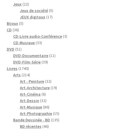
produits
22
Jeux
22
produits
5
Jeux de société
5
17
produits
JEUX digitaux
17
5
produits
Bijoux
5
36
produits
CD
36
produits
3
CD-Livre audio-Conférence
3
33
produits
CD-Musique
33
51
produits
DVD
51
produits
11
DVD-Documentaire
11
39
produits
DVD-Film-Série
39
1740
produits
Livres
1740
produits
214
Arts
214
produits
32
Art - Peinture
32
produits
19
Art-Architecture
19
6
produits
Art-Cinéma
6
produits
32
Art-Dessin
32
produits
86
Art-Musique
86
produits
15
Art-Photographie
15
produits
135
Bande Dessinée - BD
135
46
produits
BD récentes
46