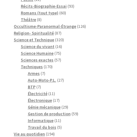
produits
93
Récits-Biographie-Essai
93
60
produits
Romans (tout type)
60
8
produits
Théâtre
8
produits
126
Occultisme-Paranormal-Étrange
126
87
produits
Religion- Spiritualité
87
produits
320
Science et Technique
320
16
produits
Science du vivant
16
75
produits
Science Humaine
75
produits
57
Sciences exactes
57
170
produits
Techniques
170
7
produits
Armes
7
produits
27
Auto-Moto-P.L.
27
7
produits
BTP
7
produits
11
Électricité
11
produits
17
Électronique
17
produits
29
Génie mécanique
29
produits
59
Gestion de production
59
11
produits
Informatique
11
produits
5
Travail du bois
5
194
produits
Vie au quotidien
194