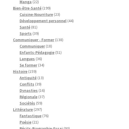
22
produits
Manga
22
produits
199
Bien-être-Santé
199
produits
23
Cuisine-Nourriture
23
produits
44
Développement personnel
44
81
produits
Santé
81
produits
39
Sports
39
produits
138
Communiquer - Former
138
18
produits
Communiquer
18
produits
51
Enfants-Pédagogie
51
36
produits
Langues
36
produits
34
Se former
34
159
produits
Histoire
159
produits
13
Antiquité
13
39
produits
Conflits
39
produits
16
Dynasties
16
37
produits
Régionale
37
59
produits
Sociétés
59
297
produits
Littérature
297
produits
76
Fantastique
76
21
produits
Poésie
21
produits
93
Récits-Biographie-Essai
93