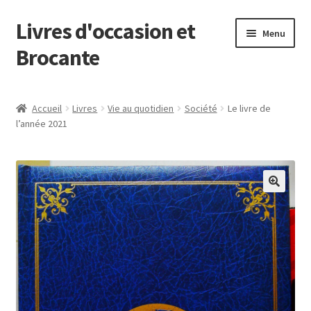
Livres d'occasion et
Aller
Aller
Menu
à
au
Brocante
la
contenu
navigation
Panier
Accueil
Livres
Vie au quotidien
Société
Le livre de
l’année 2021