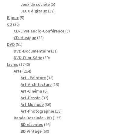
produits
5
Jeux de société
5
17
produits
JEUX digitaux
17
5
produits
Bijoux
5
36
produits
CD
36
produits
3
CD-Livre audio-Conférence
3
33
produits
CD-Musique
33
51
produits
DVD
51
produits
11
DVD-Documentaire
11
39
produits
DVD-Film-Série
39
1740
produits
Livres
1740
produits
214
Arts
214
produits
32
Art - Peinture
32
produits
19
Art-Architecture
19
6
produits
Art-Cinéma
6
produits
32
Art-Dessin
32
produits
86
Art-Musique
86
produits
15
Art-Photographie
15
produits
135
Bande Dessinée - BD
135
46
produits
BD récentes
46
60
produits
BD Vintage
60