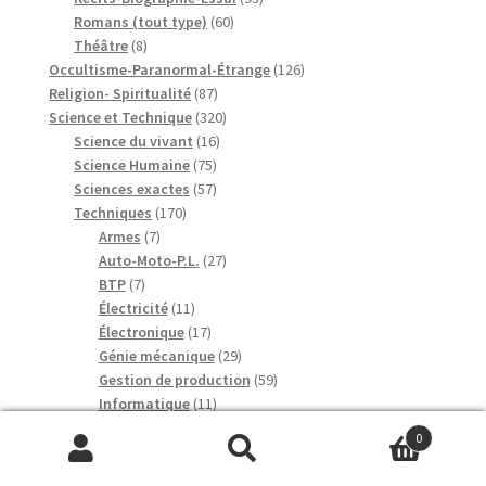
60
produits
Romans (tout type)
60
8
produits
Théâtre
8
produits
126
Occultisme-Paranormal-Étrange
126
87
produits
Religion- Spiritualité
87
produits
320
Science et Technique
320
16
produits
Science du vivant
16
75
produits
Science Humaine
75
produits
57
Sciences exactes
57
170
produits
Techniques
170
7
produits
Armes
7
produits
27
Auto-Moto-P.L.
27
7
produits
BTP
7
produits
11
Électricité
11
produits
17
Électronique
17
produits
29
Génie mécanique
29
produits
59
Gestion de production
59
11
produits
Informatique
11
produits
5
Travail du bois
5
0
194
produits
Vie au quotidien
194
Recherche
Recherche
6
produits
Bricolage
6