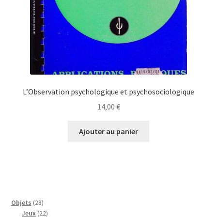
L’Observation psychologique et psychosociologique
14,00
€
Ajouter au panier
28
Objets
28
produits
22
Jeux
22