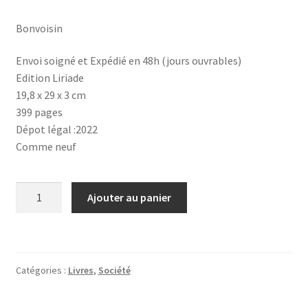
Bonvoisin
Envoi soigné et Expédié en 48h (jours ouvrables)
Edition Liriade
19,8 x 29 x 3 cm
399 pages
Dépot légal :2022
Comme neuf
quantité
Ajouter au panier
de
Le
livre
de
Catégories :
Livres
,
Société
l'année
2021