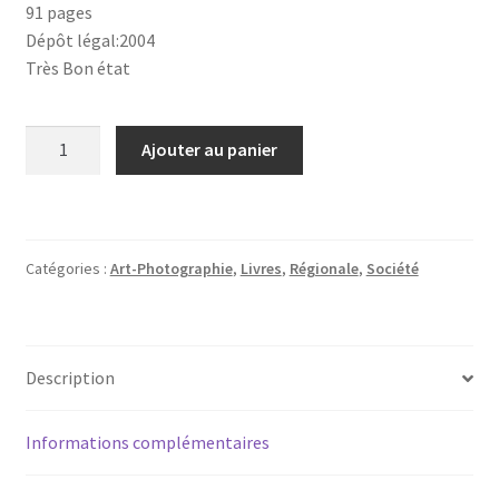
91 pages
Dépôt légal:2004
Très Bon état
quantité
Ajouter au panier
de
Gosses
du
Nord
Catégories :
Art-Photographie
,
Livres
,
Régionale
,
Société
-
Augustin
Boutique,
photographe
Description
(1862-
1944)-
Informations complémentaires