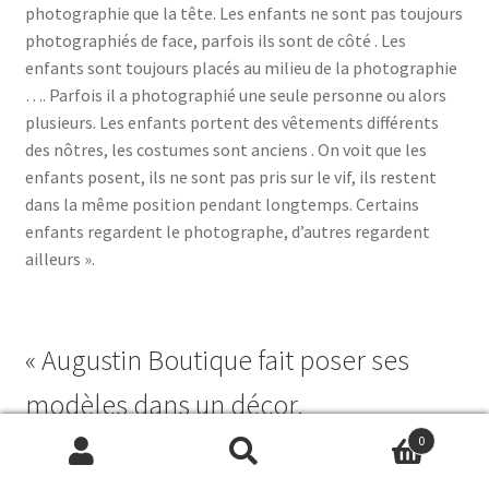
photographie que la tête. Les enfants ne sont pas toujours
photographiés de face, parfois ils sont de côté . Les
enfants sont toujours placés au milieu de la photographie
…. Parfois il a photographié une seule personne ou alors
plusieurs. Les enfants portent des vêtements différents
des nôtres, les costumes sont anciens . On voit que les
enfants posent, ils ne sont pas pris sur le vif, ils restent
dans la même position pendant longtemps. Certains
enfants regardent le photographe, d’autres regardent
ailleurs ».
« Augustin Boutique fait poser ses
modèles dans un décor.
0
Certaines photographies sont faites en intérieur, d’autres
Recherche
Recherche
sont prises en extérieur. Dans le studio d’Augustin