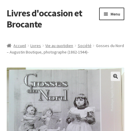
Livres d'occasion et
Aller
Aller
Menu
à
au
Brocante
la
contenu
navigation
Panier
Accueil
Livres
Vie au quotidien
Société
Gosses du Nord
– Augustin Boutique, photographe (1862-1944)-