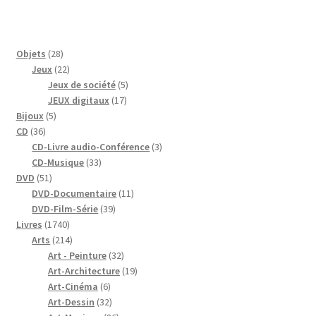
28
Objets
28
produits
22
Jeux
22
produits
5
Jeux de société
5
17
produits
JEUX digitaux
17
5
produits
Bijoux
5
36
produits
CD
36
produits
3
CD-Livre audio-Conférence
3
33
produits
CD-Musique
33
51
produits
DVD
51
produits
11
DVD-Documentaire
11
39
produits
DVD-Film-Série
39
1740
produits
Livres
1740
produits
214
Arts
214
produits
32
Art - Peinture
32
produits
19
Art-Architecture
19
6
produits
Art-Cinéma
6
produits
32
Art-Dessin
32