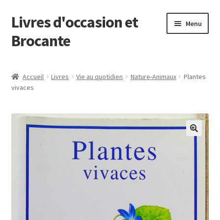
Livres d'occasion et
Aller
Aller
Menu
à
au
Brocante
la
contenu
navigation
Panier
Accueil
Livres
Vie au quotidien
Nature-Animaux
Plantes
vivaces