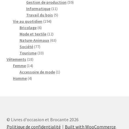
produits
59
Gestion de production
59
11
produits
Informatique
11
produits
5
Travail du bois
5
194
produits
Vie au quotidien
194
6
produits
Bricolage
6
produits
12
Mode et textile
12
produits
63
Nature-Animaux
63
77
produits
Société
77
produits
33
Tourisme
33
18
produits
Vêtements
18
14
produits
Femme
14
produits
1
Accessoire de mode
1
4
produit
Homme
4
produits
© Livres d'occasion et Brocante 2026
Politique de confidentialité
Built with WooCommerce
.