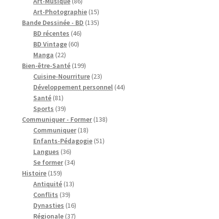
produits
86
Art-Musique
86
produits
15
Art-Photographie
15
produits
135
Bande Dessinée - BD
135
46
produits
BD récentes
46
60
produits
BD Vintage
60
22
produits
Manga
22
produits
199
Bien-être-Santé
199
produits
23
Cuisine-Nourriture
23
produits
44
Développement personnel
44
81
produits
Santé
81
produits
39
Sports
39
produits
138
Communiquer - Former
138
18
produits
Communiquer
18
produits
51
Enfants-Pédagogie
51
36
produits
Langues
36
produits
34
Se former
34
159
produits
Histoire
159
produits
13
Antiquité
13
39
produits
Conflits
39
produits
16
Dynasties
16
37
produits
Régionale
37