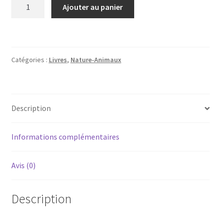
quantité
Ajouter au panier
de
Plantes
vivaces
Catégories :
Livres
,
Nature-Animaux
Description
Informations complémentaires
Avis (0)
Description