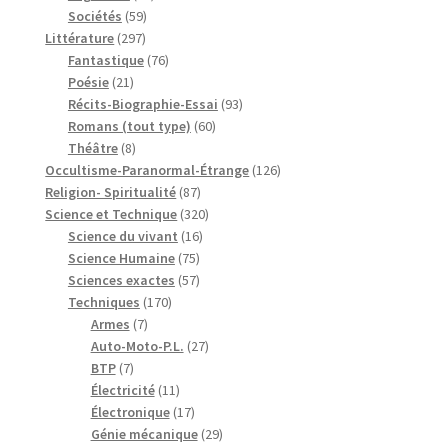
59
produits
Sociétés
59
297
produits
Littérature
297
produits
76
Fantastique
76
21
produits
Poésie
21
produits
93
Récits-Biographie-Essai
93
60
produits
Romans (tout type)
60
8
produits
Théâtre
8
produits
126
Occultisme-Paranormal-Étrange
126
87
produits
Religion- Spiritualité
87
produits
320
Science et Technique
320
16
produits
Science du vivant
16
75
produits
Science Humaine
75
produits
57
Sciences exactes
57
170
produits
Techniques
170
7
produits
Armes
7
produits
27
Auto-Moto-P.L.
27
7
produits
BTP
7
produits
11
Électricité
11
produits
17
Électronique
17
produits
29
Génie mécanique
29