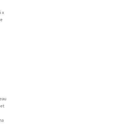
 x
re
reau
 et
ma