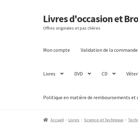
Livres d'occasion et Br
Aller
Aller
à
au
Offres originales et pas chères
la
contenu
navigation
Mon compte
Validation de la commande
Livres
DVD
CD
Vête
Politique en matière de remboursements et 
Accueil
Livres
Science et Technique
Tech