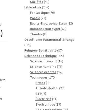
59
produits
Sociétés
59
297
produits
Littérature
297
produits
76
Fantastique
76
21
produits
Poésie
21
s
produits
93
Récits-Biographie-Essai
93
60
produits
Romans (tout type)
60
)
8
produits
Théâtre
8
produits
Occultisme-Paranormal-Étrange
126
126
produits
87
Religion- Spiritualité
87
produits
320
Science et Technique
320
16
produits
Science du vivant
16
75
produits
Science Humaine
75
produits
57
Sciences exactes
57
170
produits
Techniques
170
iez
7
produits
Armes
7
.
produits
27
Auto-Moto-P.L.
27
7
produits
BTP
7
re
produits
11
Électricité
11
produits
17
Électronique
17
produits
29
Génie mécanique
29