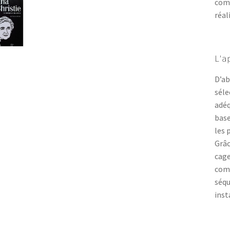
comp
réal
L’ap
D’ab
séle
adéq
base
les 
Grâc
cage
comb
séqu
inst