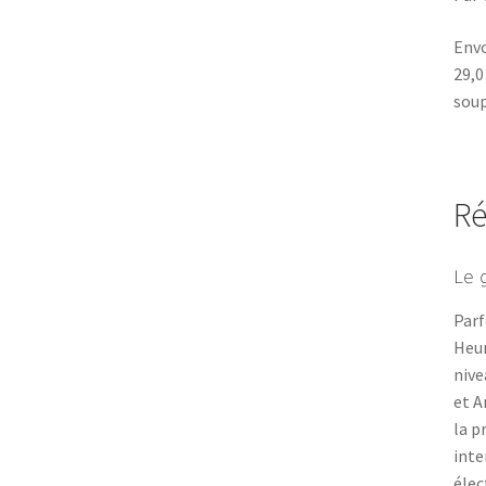
Envo
29,0
soup
R
Le 
Parf
Heur
nive
et A
la p
inte
élec