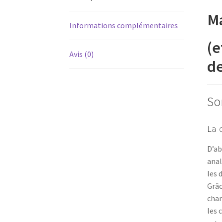
Ma
Informations complémentaires
(e
Avis (0)
de
So
La d
D’ab
anal
les 
Grâc
chan
les 