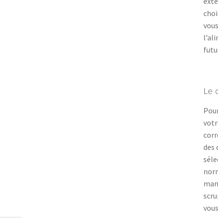
exte
choi
vous
l’al
futu
Le 
Pour
votr
corr
des 
séle
norm
mani
scru
vous