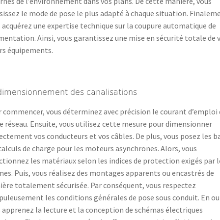
rnes de l’environnement dans vos plans. De cette manière, vous
sissez le mode de pose le plus adapté à chaque situation. Finalem
 acquérez une expertise technique sur la coupure automatique de
imentation. Ainsi, vous garantissez une mise en sécurité totale de 
rs équipements.
dimensionnement des canalisations
 commencer, vous déterminez avec précision le courant d’emploi 
e réseau. Ensuite, vous utilisez cette mesure pour dimensionner
ectement vos conducteurs et vos câbles. De plus, vous posez les b
calculs de charge pour les moteurs asynchrones. Alors, vous
ctionnez les matériaux selon les indices de protection exigés par l
es. Puis, vous réalisez des montages apparents ou encastrés de
ère totalement sécurisée. Par conséquent, vous respectez
puleusement les conditions générales de pose sous conduit. En ou
 apprenez la lecture et la conception de schémas électriques