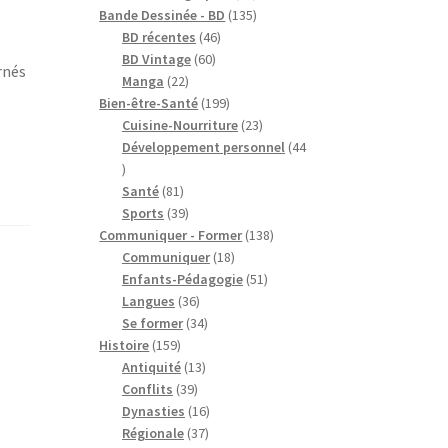
produits
135
Bande Dessinée - BD
135
46
produits
BD récentes
46
60
produits
BD Vintage
60
rnés
22
produits
Manga
22
produits
199
Bien-être-Santé
199
produits
23
Cuisine-Nourriture
23
produits
Développement personnel
44
44
produits
81
Santé
81
produits
39
Sports
39
produits
138
Communiquer - Former
138
18
produits
Communiquer
18
produits
51
Enfants-Pédagogie
51
36
produits
Langues
36
produits
34
Se former
34
159
produits
Histoire
159
produits
13
Antiquité
13
39
produits
Conflits
39
produits
16
Dynasties
16
37
produits
Régionale
37