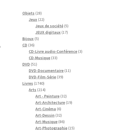
28
Objets
28
produits
22
Jeux
22
produits
5
Jeux de société
5
17
produits
JEUX digitaux
17
5
produits
Bijoux
5
e
36
produits
CD
36
produits
3
CD-Livre audio-Conférence
3
33
produits
CD-Musique
33
51
produits
DVD
51
produits
11
DVD-Documentaire
11
39
produits
DVD-Film-Série
39
1740
produits
Livres
1740
produits
214
Arts
214
produits
32
Art - Peinture
32
produits
19
Art-Architecture
19
6
produits
Art-Cinéma
6
produits
32
Art-Dessin
32
produits
86
Art-Musique
86
produits
15
Art-Photographie
15