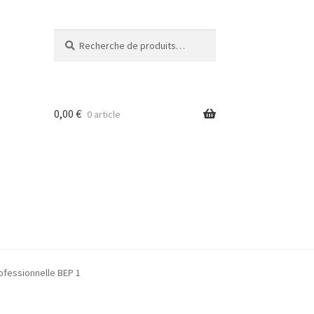
Recherche
Recherche
pour :
0,00
€
0 article
ofessionnelle BEP 1