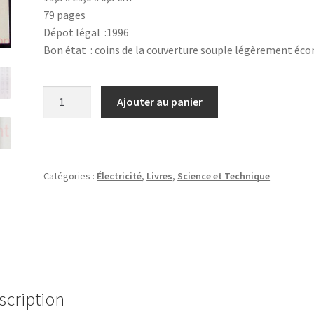
79 pages
Dépot légal :1996
Bon état : coins de la couverture souple légèrement éco
quantité
Ajouter au panier
de
Equipements
et
installations
Catégories :
Électricité
,
Livres
,
Science et Technique
électriques,
seconde
professionnelle
BEP
1
scription