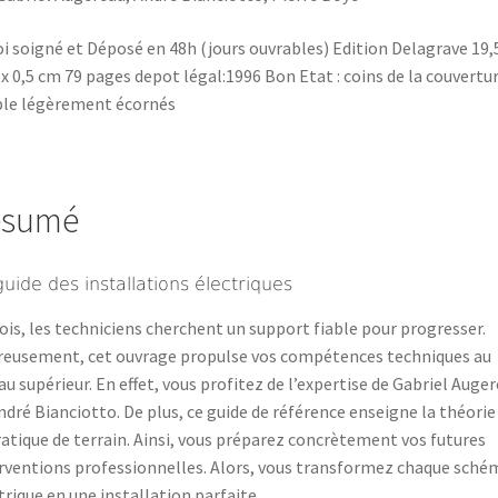
i soigné et Déposé en 48h (jours ouvrables) Edition Delagrave 19,5
 x 0,5 cm 79 pages depot légal:1996 Bon Etat : coins de la couvertu
le légèrement écornés
ésumé
guide des installations électriques
ois, les techniciens cherchent un support fiable pour progresser.
eusement, cet ouvrage propulse vos compétences techniques au
au supérieur. En effet, vous profitez de l’expertise de Gabriel Auge
ndré Bianciotto. De plus, ce guide de référence enseigne la théorie
ratique de terrain. Ainsi, vous préparez concrètement vos futures
rventions professionnelles. Alors, vous transformez chaque sché
trique en une installation parfaite.