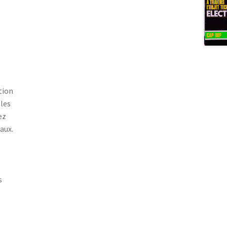
tion
 les
ez
aux.
s