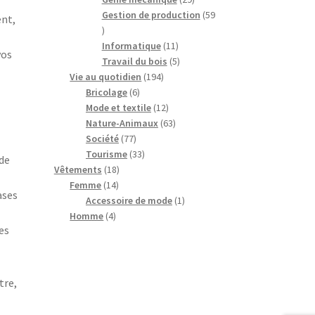
produits
Gestion de production
59
ent,
59
produits
11
Informatique
11
vos
produits
5
Travail du bois
5
194
produits
Vie au quotidien
194
6
produits
Bricolage
6
produits
12
Mode et textile
12
produits
63
Nature-Animaux
63
77
produits
Société
77
produits
33
Tourisme
33
de
18
produits
Vêtements
18
14
produits
Femme
14
ases
produits
1
Accessoire de mode
1
4
produit
Homme
4
es
produits
tre,