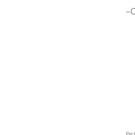
–C
Par 