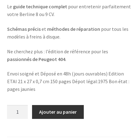
Le
guide technique complet
pour entretenir parfaitement
votre Berline 8 ou 9 CV.
Schémas précis
et
méthodes de réparation
pour tous les
modèles à freins à disque.
Ne cherchez plus : l’édition de référence pour les
passionnés de Peugeot 404
.
Envoi soigné et Déposé en 48h (jours ouvrables) Edition
ETAI 21 x 27 x 0,7 cm 150 pages Dépot légal:1975 Bon état :
pages jaunies
quantité
Ajouter au panier
de
Revue
Technique