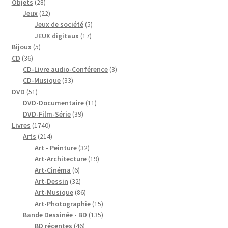
28
Objets
28
produits
22
Jeux
22
produits
5
Jeux de société
5
17
produits
JEUX digitaux
17
5
produits
Bijoux
5
36
produits
CD
36
produits
3
CD-Livre audio-Conférence
3
33
produits
CD-Musique
33
51
produits
DVD
51
produits
11
DVD-Documentaire
11
39
produits
DVD-Film-Série
39
1740
produits
Livres
1740
produits
214
Arts
214
produits
32
Art - Peinture
32
produits
19
Art-Architecture
19
6
produits
Art-Cinéma
6
produits
32
Art-Dessin
32
produits
86
Art-Musique
86
produits
15
Art-Photographie
15
produits
135
Bande Dessinée - BD
135
46
produits
BD récentes
46