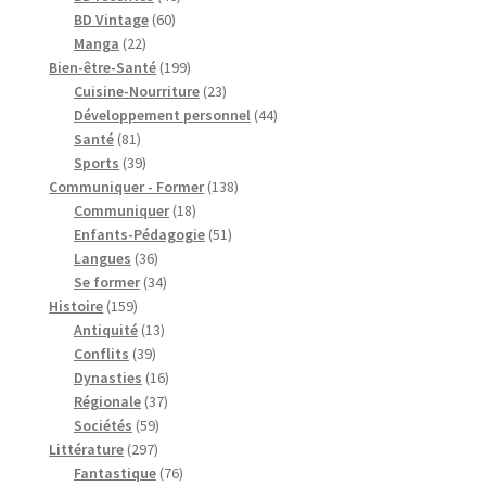
60
produits
BD Vintage
60
22
produits
Manga
22
produits
199
Bien-être-Santé
199
produits
23
Cuisine-Nourriture
23
produits
44
Développement personnel
44
81
produits
Santé
81
produits
39
Sports
39
produits
138
Communiquer - Former
138
18
produits
Communiquer
18
produits
51
Enfants-Pédagogie
51
36
produits
Langues
36
produits
34
Se former
34
159
produits
Histoire
159
produits
13
Antiquité
13
39
produits
Conflits
39
produits
16
Dynasties
16
37
produits
Régionale
37
59
produits
Sociétés
59
297
produits
Littérature
297
produits
76
Fantastique
76