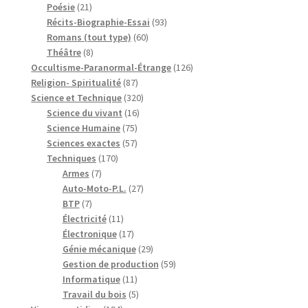
21
produits
Poésie
21
produits
93
Récits-Biographie-Essai
93
60
produits
Romans (tout type)
60
8
produits
Théâtre
8
produits
126
Occultisme-Paranormal-Étrange
126
87
produits
Religion- Spiritualité
87
produits
320
Science et Technique
320
16
produits
Science du vivant
16
75
produits
Science Humaine
75
produits
57
Sciences exactes
57
170
produits
Techniques
170
7
produits
Armes
7
produits
27
Auto-Moto-P.L.
27
7
produits
BTP
7
produits
11
Électricité
11
produits
17
Électronique
17
produits
29
Génie mécanique
29
produits
59
Gestion de production
59
11
produits
Informatique
11
produits
5
Travail du bois
5