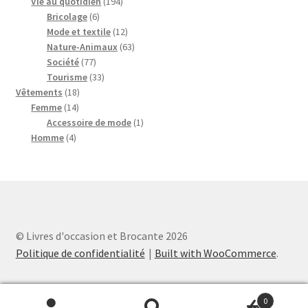
194
produits
Vie au quotidien
194
6
produits
Bricolage
6
produits
12
Mode et textile
12
produits
63
Nature-Animaux
63
77
produits
Société
77
produits
33
Tourisme
33
18
produits
Vêtements
18
14
produits
Femme
14
produits
1
Accessoire de mode
1
4
produit
Homme
4
produits
© Livres d'occasion et Brocante 2026
Politique de confidentialité
Built with WooCommerce
.
0