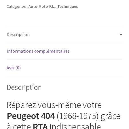
Automobile
Catégories :
Auto-Moto-P.L.
,
Techniques
:
Peugeot
404
Berlines
Description
avec
freins
Informations complémentaires
à
disque,
8
Avis (0)
CV...
9
Description
CV...
de
sept.
Réparez vous-même votre
1968
Peugeot 404
(1968-1975) grâce
à
juin
à cette
RTA
indispensable.