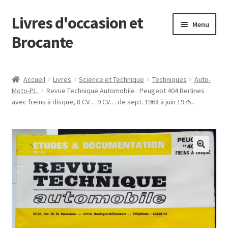
Livres d'occasion et
Aller
Aller
Menu
à
au
Brocante
la
contenu
navigation
Panier
Accueil
Livres
Science et Technique
Techniques
Auto-
Moto-P.L.
Revue Technique Automobile : Peugeot 404 Berlines
avec freins à disque, 8 CV… 9 CV… de sept. 1968 à juin 1975..