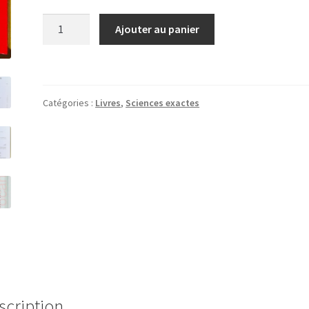
quantité
Ajouter au panier
de
Microéconomie
de
l'incertain
Catégories :
Livres
,
Sciences exactes
scription