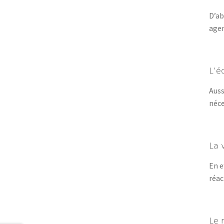
D’ab
agen
L’é
Auss
néce
La 
En e
réac
Le 