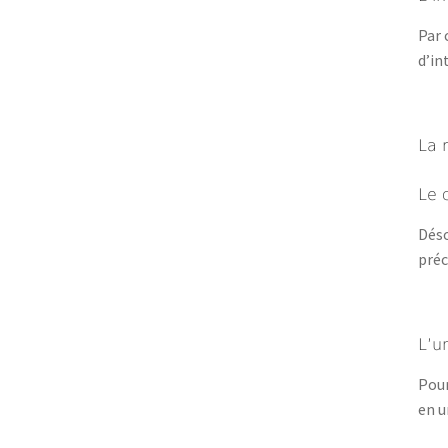
Par 
d’in
La 
Le 
Déso
préc
L’u
Pour
en u