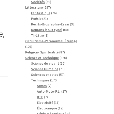
59
produits
Sociétés
59
297
produits
Littérature
297
produits
76
Fantastique
76
21
produits
Poésie
21
produits
93
Récits-Biographie-Essai
93
60
produits
Romans (tout type)
60
e,
8
produits
Théâtre
8
produits
Occultisme-Paranormal-Étrange
126
126
produits
87
Religion- Spiritualité
87
produits
320
Science et Technique
320
16
produits
Science du vivant
16
75
produits
Science Humaine
75
produits
57
Sciences exactes
57
170
produits
Techniques
170
7
produits
Armes
7
produits
27
Auto-Moto-P.L.
27
7
produits
BTP
7
produits
11
Électricité
11
produits
17
Électronique
17
produits
29
Génie mécanique
29