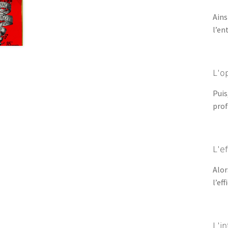
Ains
l’en
L’o
Puis
prof
L’e
Alor
l’ef
L’i