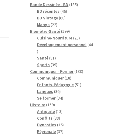
produits
135
Bande Dessinée - BD
135
46
produits
BD récentes
46
60
produits
BD Vintage
60
22
produits
Manga
22
produits
199
Bien-être-Santé
199
produits
23
Cuisine-Nourriture
23
produits
Développement personnel
44
44
produits
81
Santé
81
produits
39
Sports
39
produits
138
Communiquer - Former
138
18
produits
Communiquer
18
produits
51
Enfants-Pédagogie
51
36
produits
Langues
36
produits
34
Se former
34
159
produits
Histoire
159
produits
13
Antiquité
13
39
produits
Conflits
39
produits
16
Dynasties
16
37
produits
Régionale
37