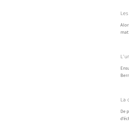
Les
Alor
math
L’u
Ensu
Bern
La 
De p
d’éc