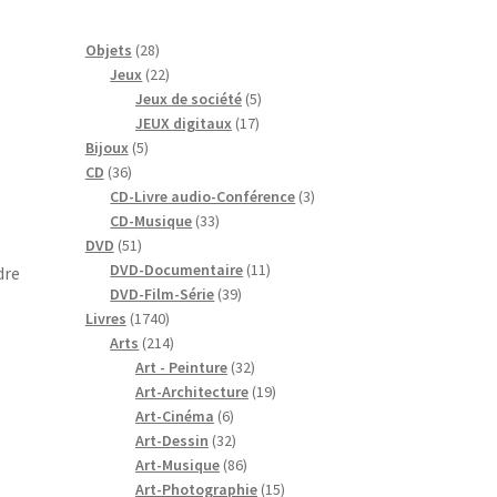
28
Objets
28
produits
22
Jeux
22
produits
5
Jeux de société
5
17
produits
JEUX digitaux
17
5
produits
Bijoux
5
36
produits
CD
36
produits
3
CD-Livre audio-Conférence
3
33
produits
CD-Musique
33
51
produits
DVD
51
produits
11
DVD-Documentaire
11
dre
39
produits
DVD-Film-Série
39
1740
produits
Livres
1740
produits
214
Arts
214
produits
32
Art - Peinture
32
produits
19
Art-Architecture
19
6
produits
Art-Cinéma
6
produits
32
Art-Dessin
32
produits
86
Art-Musique
86
produits
15
Art-Photographie
15