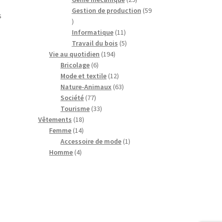
produits
Gestion de production
59
s
59
produits
11
Informatique
11
produits
5
Travail du bois
5
194
produits
Vie au quotidien
194
6
produits
Bricolage
6
produits
12
Mode et textile
12
produits
63
Nature-Animaux
63
77
produits
Société
77
produits
33
Tourisme
33
18
produits
Vêtements
18
14
produits
Femme
14
produits
1
Accessoire de mode
1
4
produit
Homme
4
produits