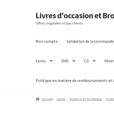
Livres d'occasion et Br
Aller
Aller
à
au
Offres originales et pas chères
la
contenu
navigation
Mon compte
Validation de la commande
Livres
DVD
CD
Vête
Politique en matière de remboursements et 
Accueil
Livres
Science et Technique
Scie