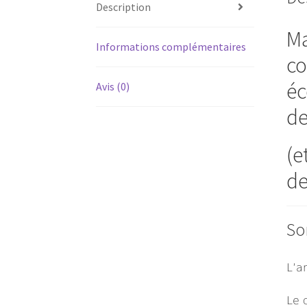
Description
Ma
Informations complémentaires
co
éc
Avis (0)
de
(e
de
So
L’a
Le 