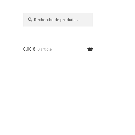
Recherche
Recherche
pour :
0,00
€
0 article