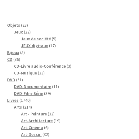
28
Objets
28
produits
22
Jeux
22
produits
5
Jeux de société
5
17
produits
JEUX digitaux
17
5
produits
Bijoux
5
36
produits
CD
36
produits
3
CD-Livre audio-Conférence
3
33
produits
CD-Musique
33
51
produits
DVD
51
produits
11
DVD-Documentaire
11
39
produits
DVD-Film-Série
39
1740
produits
Livres
1740
produits
214
Arts
214
produits
32
Art - Peinture
32
produits
19
Art-Architecture
19
6
produits
Art-Cinéma
6
produits
32
Art-Dessin
32