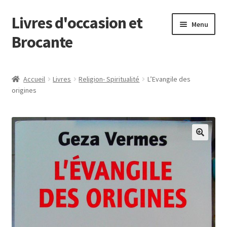
Livres d'occasion et
Aller
Aller
Menu
à
au
Brocante
la
contenu
navigation
Panier
Accueil
Livres
Religion- Spiritualité
L’Evangile des
origines