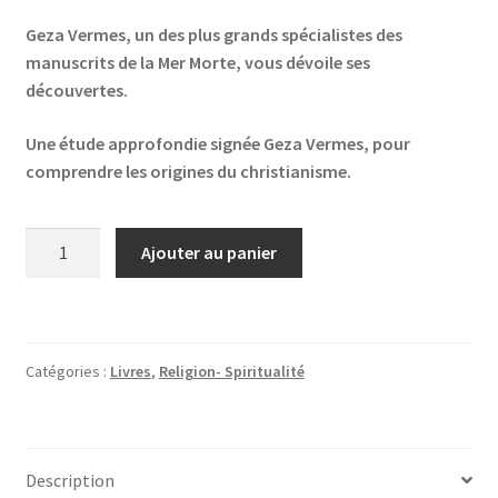
Geza Vermes, un des plus grands spécialistes des
manuscrits de la Mer Morte, vous dévoile ses
découvertes.
Une étude approfondie signée Geza Vermes, pour
comprendre les origines du christianisme.
quantité
Ajouter au panier
de
L'Evangile
des
origines
Catégories :
Livres
,
Religion- Spiritualité
Description