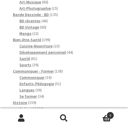
produits
86
Art-Musique
86
produits
15
Art-Photographie
15
produits
135
Bande Dessinée - BD
135
46
produits
BD récentes
46
60
produits
BD Vintage
60
22
produits
Manga
22
produits
199
Bien-être-Santé
199
produits
23
Cuisine-Nourriture
23
produits
44
Développement personnel
44
81
produits
Santé
81
produits
39
Sports
39
produits
138
Communiquer - Former
138
18
produits
Communiquer
18
produits
51
Enfants-Pédagogie
51
36
produits
Langues
36
produits
34
Se former
34
159
produits
Histoire
159
produits
13
Antiquité
13
39
produits
Conflits
39
0
produits
16
Dynasties
16
Recherche
Recherche
37
produits
Régionale
37