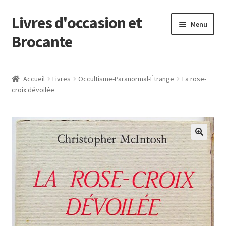
Livres d'occasion et
Aller
Aller
Menu
à
au
Brocante
la
contenu
navigation
Panier
Accueil
Livres
Occultisme-Paranormal-Étrange
La rose-
croix dévoilée