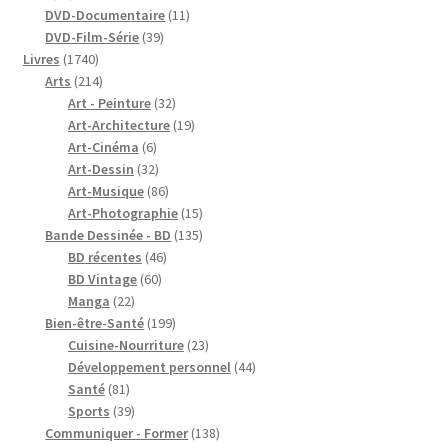
produits
11
DVD-Documentaire
11
39
produits
DVD-Film-Série
39
1740
produits
Livres
1740
produits
214
Arts
214
produits
32
Art - Peinture
32
produits
19
Art-Architecture
19
6
produits
Art-Cinéma
6
produits
32
Art-Dessin
32
produits
86
Art-Musique
86
produits
15
Art-Photographie
15
produits
135
Bande Dessinée - BD
135
46
produits
BD récentes
46
60
produits
BD Vintage
60
22
produits
Manga
22
produits
199
Bien-être-Santé
199
produits
23
Cuisine-Nourriture
23
produits
44
Développement personnel
44
81
produits
Santé
81
produits
39
Sports
39
produits
138
Communiquer - Former
138