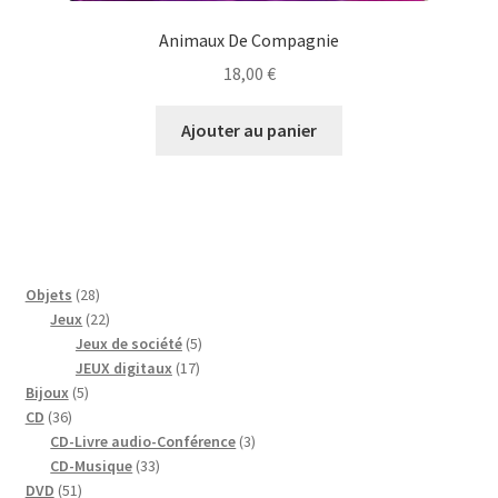
Animaux De Compagnie
18,00
€
Ajouter au panier
28
Objets
28
produits
22
Jeux
22
produits
5
Jeux de société
5
17
produits
JEUX digitaux
17
5
produits
Bijoux
5
36
produits
CD
36
produits
3
CD-Livre audio-Conférence
3
33
produits
CD-Musique
33
51
produits
DVD
51