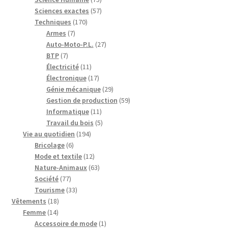
produits
57
Sciences exactes
57
170
produits
Techniques
170
7
produits
Armes
7
produits
27
Auto-Moto-P.L.
27
7
produits
BTP
7
produits
11
Électricité
11
produits
17
Électronique
17
produits
29
Génie mécanique
29
produits
59
Gestion de production
59
11
produits
Informatique
11
produits
5
Travail du bois
5
194
produits
Vie au quotidien
194
6
produits
Bricolage
6
produits
12
Mode et textile
12
produits
63
Nature-Animaux
63
77
produits
Société
77
produits
33
Tourisme
33
18
produits
Vêtements
18
14
produits
Femme
14
produits
1
Accessoire de mode
1