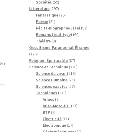
59
produits
Sociétés
59
297
produits
Littérature
297
produits
76
Fantastique
76
21
produits
Poésie
21
produits
93
Récits-Biographie-Essai
93
60
produits
Romans (tout type)
60
8
produits
Théâtre
8
produits
Occultisme-Paranormal-Étrange
126
126
produits
87
Religion- Spiritualité
87
uête
produits
320
Science et Technique
320
16
produits
Science du vivant
16
75
produits
Science Humaine
75
ets
produits
57
Sciences exactes
57
170
produits
Techniques
170
7
produits
Armes
7
produits
27
Auto-Moto-P.L.
27
7
produits
BTP
7
produits
11
Électricité
11
produits
17
Électronique
17
produits
29
Génie mécanique
29