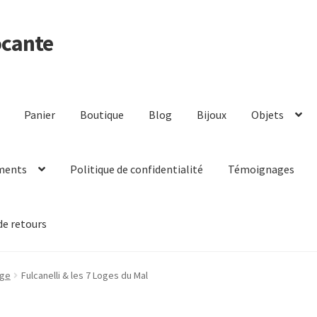
ocante
Panier
Boutique
Blog
Bijoux
Objets
ments
Politique de confidentialité
Témoignages
de retours
nge
Fulcanelli & les 7 Loges du Mal