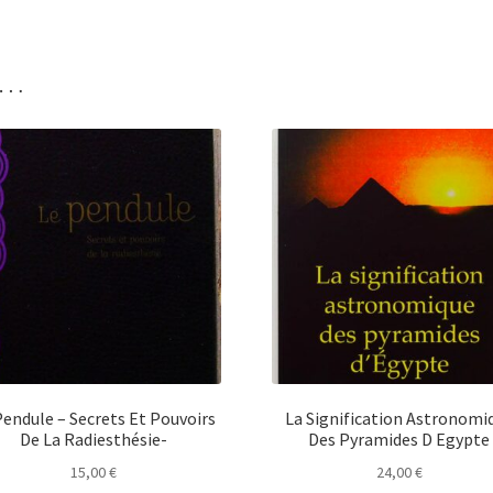
i…
Pendule – Secrets Et Pouvoirs
La Signification Astronomi
De La Radiesthésie-
Des Pyramides D Egypte
15,00
€
24,00
€