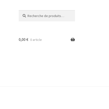
Recherche
Recherche
pour :
0,00
€
0 article