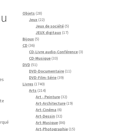
du
28
Objets
28
produits
22
Jeux
22
produits
5
Jeux de société
5
17
produits
JEUX digitaux
17
5
produits
Bijoux
5
36
produits
CD
36
produits
3
CD-Livre audio-Conférence
3
33
produits
CD-Musique
33
51
produits
DVD
51
produits
11
DVD-Documentaire
11
39
produits
DVD-Film-Série
39
es
1740
produits
Livres
1740
produits
214
Arts
214
produits
32
Art - Peinture
32
te
produits
19
Art-Architecture
19
6
produits
Art-Cinéma
6
produits
32
Art-Dessin
32
arqué
produits
86
Art-Musique
86
produits
15
Art-Photographie
15