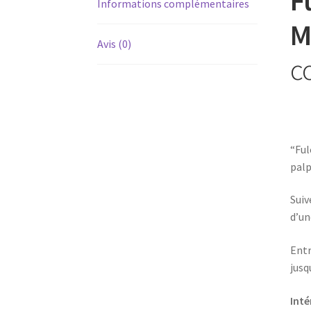
Informations complémentaires
M
Avis (0)
c
“Ful
palp
Suiv
d’un
Entr
jusq
Inté