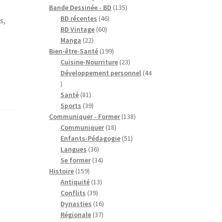
produits
135
Bande Dessinée - BD
135
46
produits
BD récentes
46
s,
60
produits
BD Vintage
60
22
produits
Manga
22
produits
199
Bien-être-Santé
199
produits
23
Cuisine-Nourriture
23
produits
Développement personnel
44
44
produits
81
Santé
81
produits
39
Sports
39
produits
138
Communiquer - Former
138
18
produits
Communiquer
18
produits
51
Enfants-Pédagogie
51
36
produits
Langues
36
produits
34
Se former
34
159
produits
Histoire
159
produits
13
Antiquité
13
39
produits
Conflits
39
produits
16
Dynasties
16
37
produits
Régionale
37