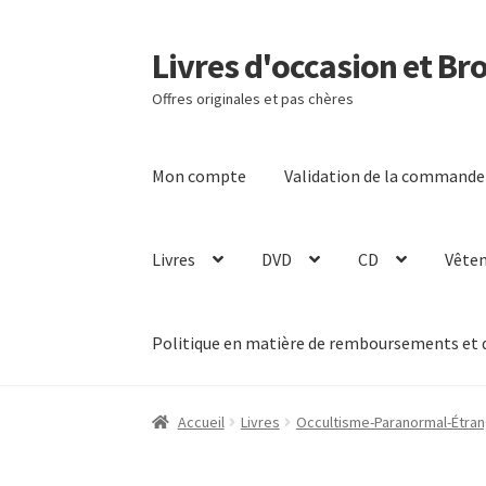
Livres d'occasion et Br
Aller
Aller
à
au
Offres originales et pas chères
la
contenu
navigation
Mon compte
Validation de la commande
Livres
DVD
CD
Vête
Politique en matière de remboursements et 
Accueil
Livres
Occultisme-Paranormal-Étra