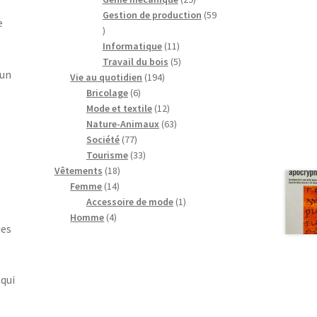
produits
Gestion de production
59
e
59
produits
11
Informatique
11
produits
5
Travail du bois
5
’un
194
produits
Vie au quotidien
194
6
produits
Bricolage
6
produits
12
Mode et textile
12
produits
63
Nature-Animaux
63
77
produits
Société
77
produits
33
Tourisme
33
18
produits
Vêtements
18
14
produits
Femme
14
produits
1
Accessoire de mode
1
4
produit
Homme
4
ies
produits
 qui