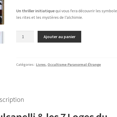
Un thriller initiatique
qui vous fera découvrir les symbole
les rites et les mystères de l’alchimie.
quantité
Ajouter au panier
de
Fulcanelli
&
les
Catégories :
Livres
,
Occultisme-Paranormal-Étrange
7
Loges
du
Mal
scription
ulcanelli & les 7 Loges du