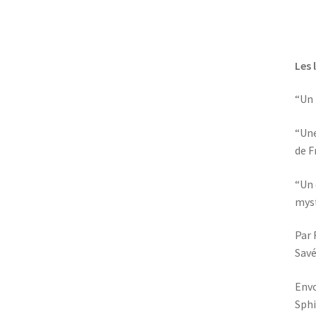
Les 
“Un 
“Une
de F
“Un 
myst
Par 
Savé
Envo
Sphi