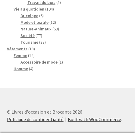
produits
5
Travail du bois
5
194
produits
Vie au quotidien
194
6
produits
Bricolage
6
produits
12
Mode et textile
12
produits
63
Nature-Animaux
63
77
produits
Société
77
produits
33
Tourisme
33
18
produits
Vêtements
18
14
produits
Femme
14
produits
1
Accessoire de mode
1
4
produit
Homme
4
produits
© Livres d'occasion et Brocante 2026
Politique de confidentialité
Built with WooCommerce
.