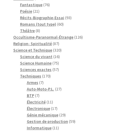
produits
76
Fantastique
76
21
produits
Poésie
21
produits
93
Récits-Biographie-Essai
93
60
produits
Romans (tout type)
60
8
produits
Théâtre
8
produits
126
Occultisme-Paranormal-Étrange
126
87
produits
Religion- Spiritualité
87
produits
320
Science et Technique
320
16
produits
Science du vivant
16
75
produits
Science Humaine
75
produits
57
Sciences exactes
57
170
produits
Techniques
170
7
produits
Armes
7
produits
27
Auto-Moto-P.L.
27
7
produits
BTP
7
produits
11
Électricité
11
produits
17
Électronique
17
produits
29
Génie mécanique
29
produits
59
Gestion de production
59
11
produits
Informatique
11