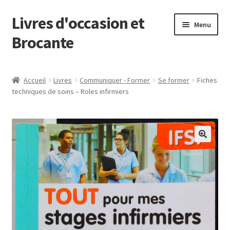
Livres d'occasion et
Aller
Aller
Menu
à
au
Brocante
la
contenu
navigation
Panier
Accueil
Livres
Communiquer - Former
Se former
Fiches
techniques de soins – Roles infirmiers