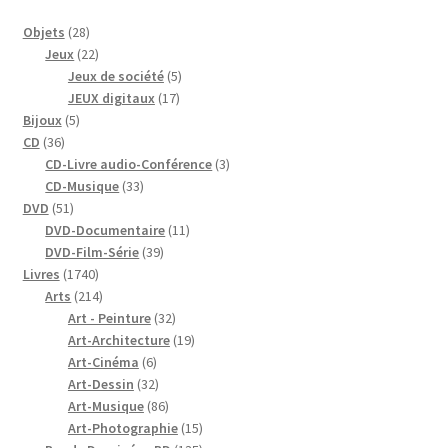
28
Objets
28
produits
22
Jeux
22
produits
5
Jeux de société
5
17
produits
JEUX digitaux
17
5
produits
Bijoux
5
36
produits
CD
36
produits
3
CD-Livre audio-Conférence
3
33
produits
CD-Musique
33
51
produits
DVD
51
produits
11
DVD-Documentaire
11
39
produits
DVD-Film-Série
39
1740
produits
Livres
1740
produits
214
Arts
214
produits
32
Art - Peinture
32
produits
19
Art-Architecture
19
6
produits
Art-Cinéma
6
produits
32
Art-Dessin
32
produits
86
Art-Musique
86
produits
15
Art-Photographie
15