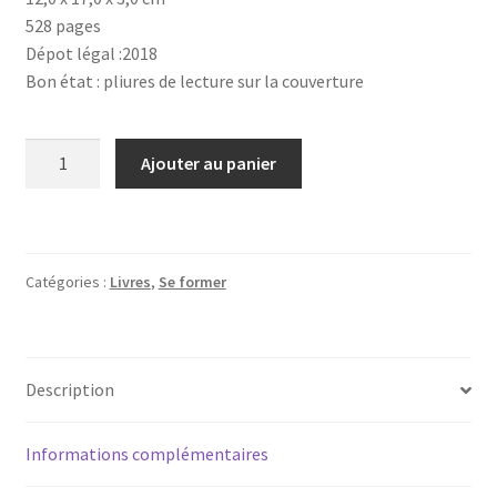
528 pages
Dépot légal :2018
Bon état : pliures de lecture sur la couverture
quantité
Ajouter au panier
de
Fiches
techniques
de
Catégories :
Livres
,
Se former
soins
-
Roles
infirmiers
Description
Informations complémentaires