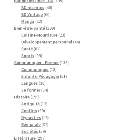
produits
135
Bande Dessinée - BD
135
46
produits
BD récentes
46
60
produits
BD Vintage
60
22
produits
Manga
22
produits
199
Bien-être-Santé
199
produits
23
Cuisine-Nourriture
23
produits
44
Développement personnel
44
81
produits
Santé
81
produits
39
Sports
39
produits
138
Communiquer - Former
138
18
produits
Communiquer
18
produits
51
Enfants-Pédagogie
51
36
produits
Langues
36
produits
34
Se former
34
159
produits
Histoire
159
produits
13
Antiquité
13
39
produits
Conflits
39
produits
16
Dynasties
16
37
produits
Régionale
37
59
produits
Sociétés
59
297
produits
Littérature
297