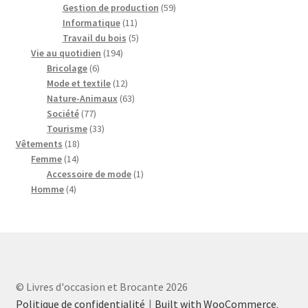
produits
59
Gestion de production
59
11
produits
Informatique
11
produits
5
Travail du bois
5
194
produits
Vie au quotidien
194
6
produits
Bricolage
6
produits
12
Mode et textile
12
produits
63
Nature-Animaux
63
77
produits
Société
77
produits
33
Tourisme
33
18
produits
Vêtements
18
14
produits
Femme
14
produits
1
Accessoire de mode
1
4
produit
Homme
4
produits
© Livres d'occasion et Brocante 2026
Politique de confidentialité
Built with WooCommerce
.