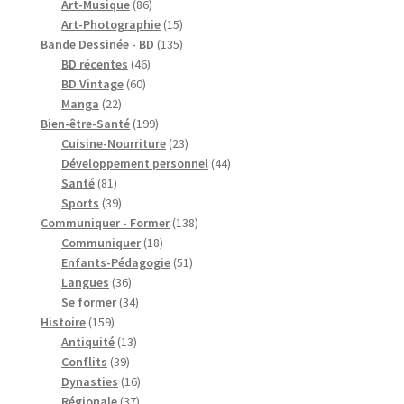
produits
86
Art-Musique
86
produits
15
Art-Photographie
15
produits
135
Bande Dessinée - BD
135
46
produits
BD récentes
46
60
produits
BD Vintage
60
22
produits
Manga
22
produits
199
Bien-être-Santé
199
produits
23
Cuisine-Nourriture
23
produits
44
Développement personnel
44
81
produits
Santé
81
produits
39
Sports
39
produits
138
Communiquer - Former
138
18
produits
Communiquer
18
produits
51
Enfants-Pédagogie
51
36
produits
Langues
36
produits
34
Se former
34
159
produits
Histoire
159
produits
13
Antiquité
13
39
produits
Conflits
39
produits
16
Dynasties
16
37
produits
Régionale
37