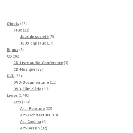
28
Objets
28
produits
22
Jeux
22
produits
5
Jeux de société
5
17
produits
JEUX digitaux
17
5
produits
Bijoux
5
36
produits
CD
36
produits
3
CD-Livre audio-Conférence
3
33
produits
CD-Musique
33
51
produits
DVD
51
produits
11
DVD-Documentaire
11
39
produits
DVD-Film-Série
39
1740
produits
Livres
1740
produits
214
Arts
214
produits
32
Art - Peinture
32
produits
19
Art-Architecture
19
6
produits
Art-Cinéma
6
produits
32
Art-Dessin
32