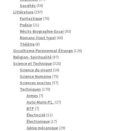
59
produits
Sociétés
59
297
produits
Littérature
297
produits
76
Fantastique
76
21
produits
Poésie
21
produits
93
Récits-Biographie-Essai
93
60
produits
Romans (tout type)
60
8
produits
Théâtre
8
produits
126
Occultisme-Paranormal-Étrange
126
87
produits
Religion- Spiritualité
87
produits
320
Science et Technique
320
16
produits
Science du vivant
16
75
produits
Science Humaine
75
produits
57
Sciences exactes
57
170
produits
Techniques
170
7
produits
Armes
7
produits
27
Auto-Moto-P.L.
27
7
produits
BTP
7
produits
11
Électricité
11
produits
17
Électronique
17
produits
29
Génie mécanique
29