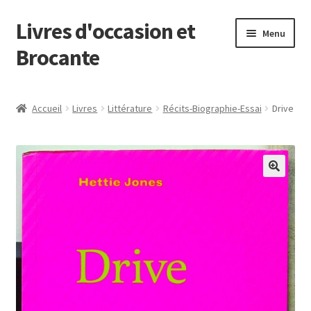
Livres d'occasion et
Aller
Aller
Menu
à
au
Brocante
la
contenu
navigation
Panier
Accueil
Livres
Littérature
Récits-Biographie-Essai
Drive