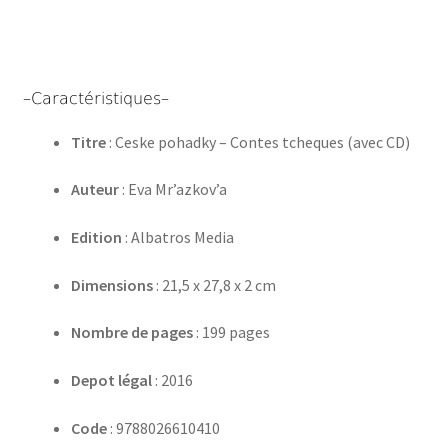
–Caractéristiques–
Titre
: Ceske pohadky – Contes tcheques (avec CD)
Auteur
: Eva Mr’azkov’a
Edition
: Albatros Media
Dimensions
: 21,5 x 27,8 x 2 cm
Nombre de pages
: 199 pages
Depot légal
: 2016
Code
: 9788026610410