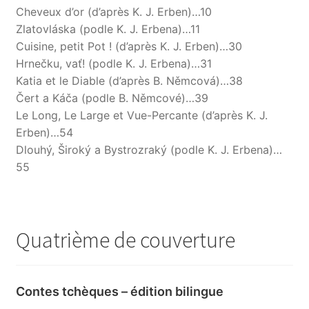
Cheveux d’or (d’après K. J. Erben)…10
Zlatovláska (podle K. J. Erbena)…11
Cuisine, petit Pot ! (d’après K. J. Erben)…30
Hrnečku, vať! (podle K. J. Erbena)…31
Katia et le Diable (d’après B. Němcová)…38
Čert a Káča (podle B. Němcové)…39
Le Long, Le Large et Vue-Percante (d’après K. J.
Erben)…54
Dlouhý, Široký a Bystrozraký (podle K. J. Erbena)…
55
Quatrième de couverture
Contes tchèques – édition bilingue