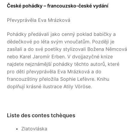
České pohádky – francouzsko-české vydání
Převyprávěla Eva Mrázková
Pohádky předávali jako cenný poklad babičky a
dědečkové po léta svým vnoučatům. Později je
zasílali a do své poetiky stylizovali Božena Němcová
nebo Karel Jaromír Erben. V dvojjazyčné knize
najdete nejznámější pohádky těchto autorů, které
pro děti převyprávěla Eva Mrázková a do
francouzštiny přeložila Sophie Lefèvre. Knihu
doplňují krásné ilustrace Atily Vöröse.
Liste des contes tchèques
Zlatovláska