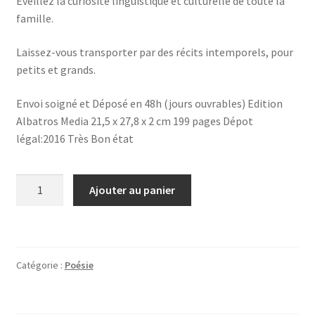
Éveillez la curiosité linguistique et culturelle de toute la
famille.
Laissez-vous transporter par des récits intemporels, pour
petits et grands.
Envoi soigné et Déposé en 48h (jours ouvrables) Edition
Albatros Media 21,5 x 27,8 x 2 cm 199 pages Dépot
légal:2016 Très Bon état
quantité
Ajouter au panier
de
Ceske
pohadky
-
Catégorie :
Poésie
Contes
tcheques
(avec