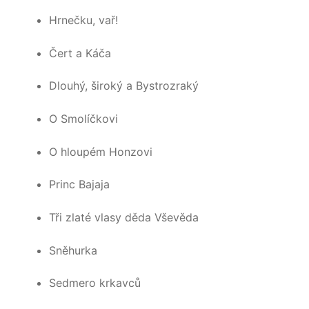
Hrnečku, vař!
Čert a Káča
Dlouhý, široký a Bystrozraký
O Smolíčkovi
O hloupém Honzovi
Princ Bajaja
Tři zlaté vlasy děda Vševěda
Sněhurka
Sedmero krkavců