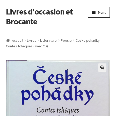
Livres d'occasion et
Aller
Aller
Menu
à
au
Brocante
la
contenu
navigation
Panier
Accueil
Livres
Littérature
Poésie
Ceske pohadky –
Contes tcheques (avec CD)