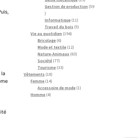
produits
Gestion de production
59
uis,
59
produits
11
Informatique
11
produits
5
Travail du bois
5
194
produits
Vie au quotidien
194
6
produits
Bricolage
6
produits
12
Mode et textile
12
produits
63
Nature-Animaux
63
77
produits
Société
77
produits
33
Tourisme
33
 la
18
produits
Vêtements
18
même
14
produits
Femme
14
produits
1
Accessoire de mode
1
4
produit
Homme
4
produits
ité