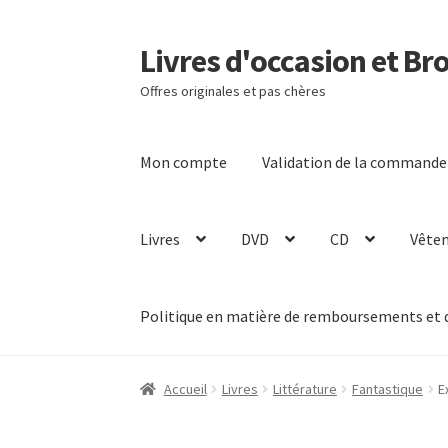
Livres d'occasion et Br
Aller
Aller
à
au
Offres originales et pas chères
la
contenu
navigation
Mon compte
Validation de la commande
Livres
DVD
CD
Vête
Politique en matière de remboursements et 
Accueil
Livres
Littérature
Fantastique
E