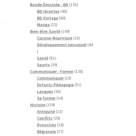
produits
135
Bande Dessinée - BD
135
46
produits
BD récentes
46
60
produits
BD Vintage
60
22
produits
Manga
22
produits
199
Bien-être-Santé
199
produits
23
Cuisine-Nourriture
23
produits
Développement personnel
44
44
produits
81
Santé
81
produits
39
Sports
39
produits
138
Communiquer - Former
138
18
produits
Communiquer
18
produits
51
Enfants-Pédagogie
51
36
produits
Langues
36
produits
34
Se former
34
159
produits
Histoire
159
produits
13
Antiquité
13
39
produits
Conflits
39
produits
16
Dynasties
16
37
produits
Régionale
37