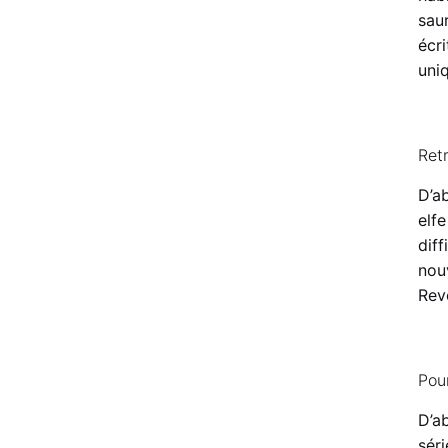
saur
écr
uni
Retr
D’ab
elfe
diff
nou
Rev
Pour
D’ab
sér