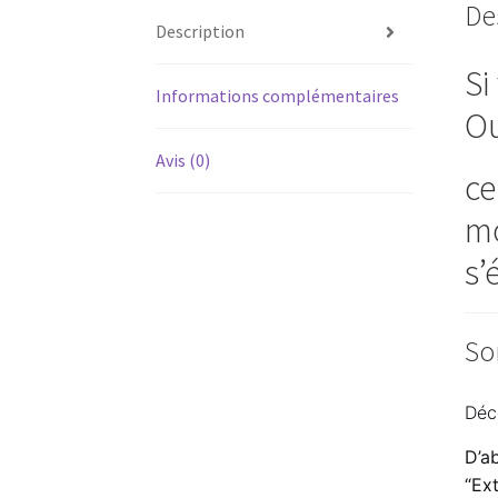
De
Description
Si
Informations complémentaires
Ou
Avis (0)
ce
mo
s’
So
Déc
D’a
“Ext