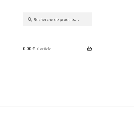
Recherche
Recherche
pour :
0,00
€
0 article