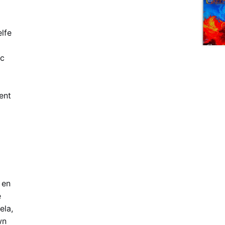
elfe
ec
ent
 en
e
ela,
wn