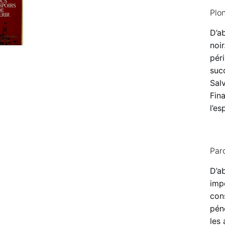
Plon
D’ab
noir
pér
succ
Salv
Fin
l’es
Parc
D’ab
impo
con
péno
les