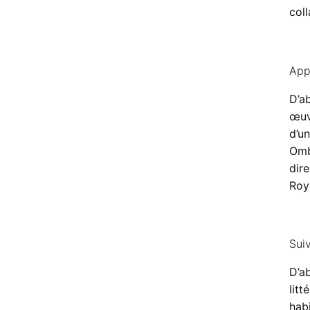
coll
App
D’a
œuv
d’un
Omb
dire
Roy
Sui
D’ab
litt
hab