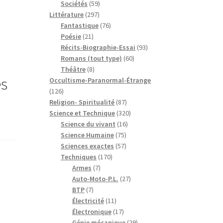
59
produits
Sociétés
59
297
produits
Littérature
297
produits
76
Fantastique
76
21
produits
Poésie
21
produits
93
Récits-Biographie-Essai
93
60
produits
Romans (tout type)
60
8
produits
Théâtre
8
es
produits
Occultisme-Paranormal-Étrange
126
126
produits
87
Religion- Spiritualité
87
produits
320
Science et Technique
320
16
produits
Science du vivant
16
75
produits
Science Humaine
75
produits
57
Sciences exactes
57
170
produits
Techniques
170
7
produits
Armes
7
produits
27
Auto-Moto-P.L.
27
7
produits
BTP
7
produits
11
Électricité
11
produits
17
Électronique
17
produits
29
Génie mécanique
29