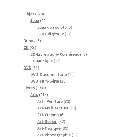
28
Objets
28
produits
22
Jeux
22
produits
5
Jeux de société
5
17
produits
JEUX digitaux
17
5
produits
Bijoux
5
36
produits
CD
36
produits
3
CD-Livre audio-Conférence
3
33
produits
CD-Musique
33
51
produits
DVD
51
produits
11
DVD-Documentaire
11
39
produits
DVD-Film-Série
39
1740
produits
Livres
1740
produits
214
Arts
214
produits
32
Art - Peinture
32
produits
19
Art-Architecture
19
6
produits
Art-Cinéma
6
produits
32
Art-Dessin
32
produits
86
Art-Musique
86
produits
15
Art-Photographie
15