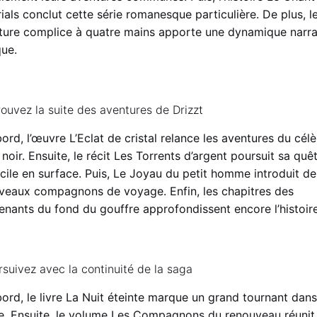
ials conclut cette série romanesque particulière. De plus, l
iture complice à quatre mains apporte une dynamique narra
que.
ouvez la suite des aventures de Drizzt
ord, l’œuvre L’Eclat de cristal relance les aventures du cél
 noir. Ensuite, le récit Les Torrents d’argent poursuit sa quê
icile en surface. Puis, Le Joyau du petit homme introduit de
veaux compagnons de voyage. Enfin, les chapitres des
enants du fond du gouffre approfondissent encore l’histoire
suivez avec la continuité de la saga
ord, le livre La Nuit éteinte marque un grand tournant dans
ie. Ensuite, le volume Les Compagnons du renouveau réunit