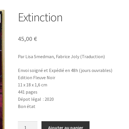
Extinction
45,00
€
Par Lisa Smedman, Fabrice Joly (Traduction)
Envoi soigné et Expédié en 48h (jours ouvrables)
Edition Fleuve Noir
11 x 18 x 1,6 cm
441 pages
Dépot légal : 2020
Bon état
quantité
Ajouter au panier