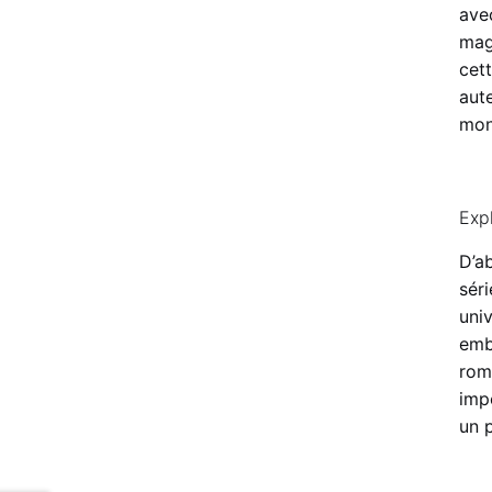
avec
mag
cet
aute
mon
Exp
D’ab
sér
uni
emb
rom
imp
un 