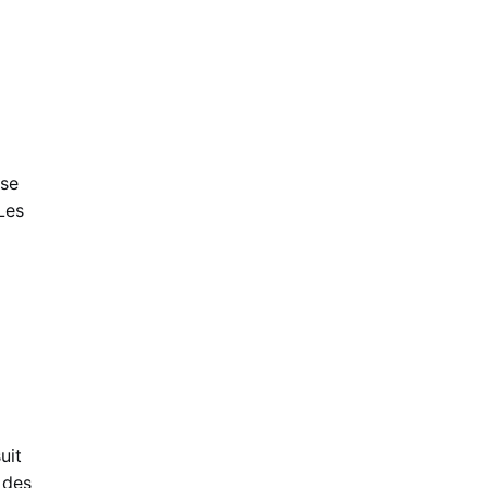
sse
Les
uit
 des