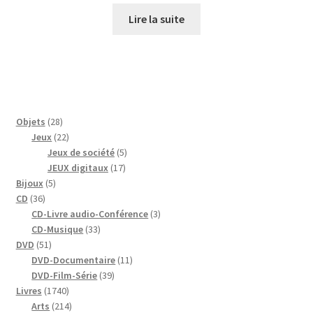
Lire la suite
28
Objets
28
produits
22
Jeux
22
produits
5
Jeux de société
5
17
produits
JEUX digitaux
17
5
produits
Bijoux
5
36
produits
CD
36
produits
3
CD-Livre audio-Conférence
3
33
produits
CD-Musique
33
51
produits
DVD
51
produits
11
DVD-Documentaire
11
39
produits
DVD-Film-Série
39
1740
produits
Livres
1740
produits
214
Arts
214