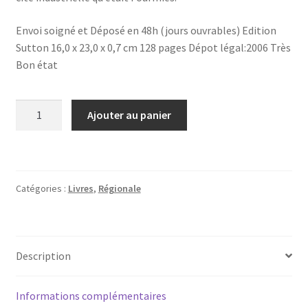
Envoi soigné et Déposé en 48h (jours ouvrables) Edition
Sutton 16,0 x 23,0 x 0,7 cm 128 pages Dépot légal:2006 Très
Bon état
quantité
Ajouter au panier
de
Fourmies
-
Tome
Catégories :
Livres
,
Régionale
IV
Description
Informations complémentaires