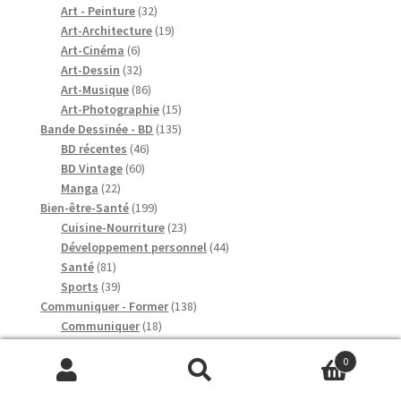
produits
32
Art - Peinture
32
produits
19
Art-Architecture
19
6
produits
Art-Cinéma
6
produits
32
Art-Dessin
32
produits
86
Art-Musique
86
produits
15
Art-Photographie
15
produits
135
Bande Dessinée - BD
135
46
produits
BD récentes
46
60
produits
BD Vintage
60
22
produits
Manga
22
produits
199
Bien-être-Santé
199
produits
23
Cuisine-Nourriture
23
produits
44
Développement personnel
44
81
produits
Santé
81
produits
39
Sports
39
produits
138
Communiquer - Former
138
18
produits
Communiquer
18
produits
51
Enfants-Pédagogie
51
0
36
produits
Langues
36
Recherche
Recherche
produits
34
Se former
34