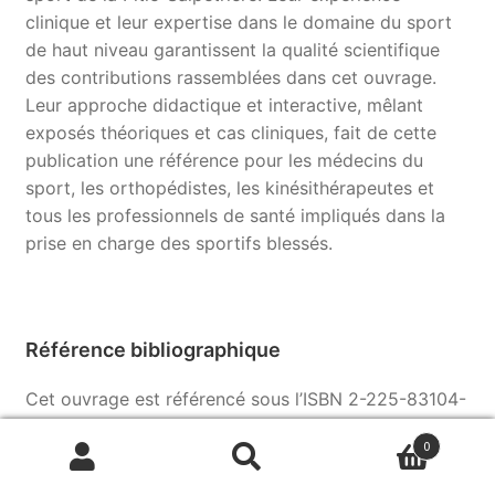
clinique et leur expertise dans le domaine du sport
de haut niveau garantissent la qualité scientifique
des contributions rassemblées dans cet ouvrage.
Leur approche didactique et interactive, mêlant
exposés théoriques et cas cliniques, fait de cette
publication une référence pour les médecins du
sport, les orthopédistes, les kinésithérapeutes et
tous les professionnels de santé impliqués dans la
prise en charge des sportifs blessés.
Référence bibliographique
Cet ouvrage est référencé sous l’ISBN 2-225-83104-
1, avec le code-barres 9 782225 831041, attestant
0
de son édition dans la collection médicale
Recherche
Recherche
francophone. Il constitue un outil de formation et de