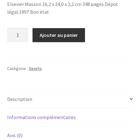
Elsevier Masson 16,2 x 24,0 x 2,1 cm 348 pages Dépot
légal:1997 Bon état
quantité
Ajouter au panier
de
Pathologie
traumatique
du
Catégorie :
Sports
membre
supèrieur
chez
le
Description
sportif
Informations complémentaires
Avis (0)