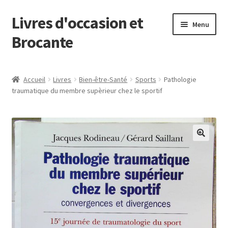
Livres d'occasion et
Aller
Aller
Menu
à
au
Brocante
la
contenu
navigation
Panier
Accueil
Livres
Bien-être-Santé
Sports
Pathologie
traumatique du membre supèrieur chez le sportif