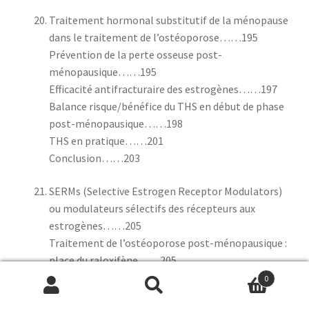
Traitement hormonal substitutif de la ménopause
dans le traitement de l’ostéoporose……195
Prévention de la perte osseuse post-
ménopausique……195
Efficacité antifracturaire des estrogènes……197
Balance risque/bénéfice du THS en début de phase
post-ménopausique……198
THS en pratique……201
Conclusion……203
SERMs (Selective Estrogen Receptor Modulators)
ou modulateurs sélectifs des récepteurs aux
estrogènes……205
Traitement de l’ostéoporose post-ménopausique :
place du raloxifène……205
Effet du raloxifène sur la prévention de la perte
0
osseuse post-ménopausique……206
Recherche
Recherche