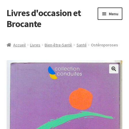
Livres d'occasion et
Aller
Aller
Menu
à
au
Brocante
la
contenu
navigation
Panier
Accueil
Livres
Bien-être-Santé
Santé
Ostéroporoses